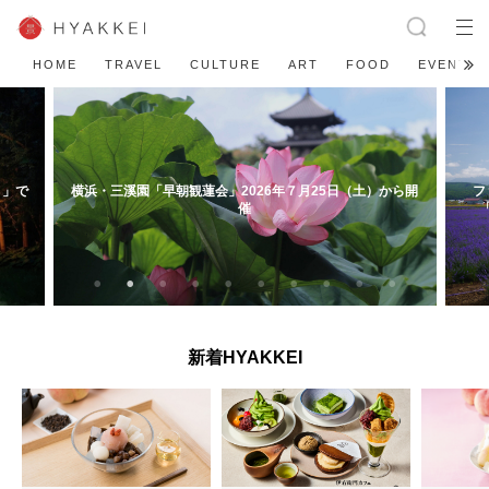
HOME
TRAVEL
CULTURE
ART
FOOD
EVENT
から開
ファーム富田と提携、ザランタン芦別のご宿泊者限定で
【
「ラベンダーバス」無料乗車券付きプランを販売開始
新着HYAKKEI