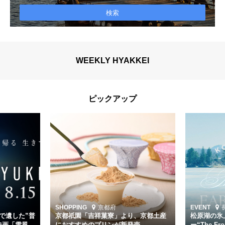
WEEKLY HYAKKEI
ピックアップ
京都府
で遺した”普
京都祇園「吉祥菓寮」より、京都土産
松原湖の氷
映画「雪風
におすすめのプリンが新発売
ー“The Fro