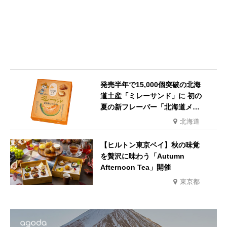
発売半年で15,000個突破の北海
道土産「ミレーサンド」に 初の
夏の新フレーバー「北海道メロ
ン味」を8月より発売
北海道
【ヒルトン東京ベイ】秋の味覚
を贅沢に味わう「Autumn
Afternoon Tea」開催
東京都