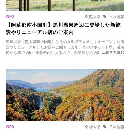
熊本県
日本情報
【阿蘇郡南小国町】黒川温泉周辺に登場した新施
設やリニューアル店のご案内
黒川温泉（熊本県南小国町）とその近郊で最近新しくオープンした施
設やリニューアルしたお店をご紹介します。どのスポットも黒川温泉
街から車で約5～10分圏内にあるので、温泉巡りの合間に気軽に立ち
寄れます。老舗旅館が手掛ける新店舗や、自然豊かな里山カフェ、地
元食材にこだわったレストランなど、多彩な魅力が満載です。黒川温
泉の新たな楽しみとしてチェックしてみてください。
栃木県
日本情報