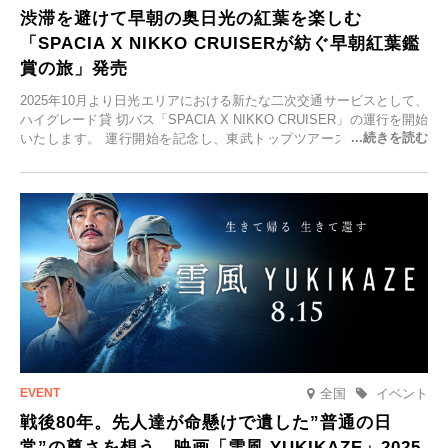
渋滞を避けて早朝の奥日光の紅葉を楽しむ
「SPACIA X NIKKO CRUISERが紡ぐ早朝紅葉鑑
賞の旅」発売
2025年10月より日光エリアにおける新たな二次交通サービスとして、
ハイグレード貸 切バス「SPACIA X NIKKO CRUISER」の運行を開始
いたします。 運行開始を記念し、東武トップツアーズ株式会社では
「SPACIA X NIKKO CRUISERが紡ぐ 早朝紅葉鑑賞の旅」を企画、
2025年9月12日(金)より発売いたします。
全国
イベント
戦後80年。先人達が命懸けで遺した”普通の日
常”の尊さを想う。映画「雪風 YUKIKAZE」2025