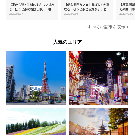
【夏から秋へ】桃のやさしい甘み
【伊右衛門カフェ】香ばしさが重
【果実屋珈
と、ほうじ茶の香ばしさ。「桃と
なる「ほうじ茶どら焼き」、とろ
旬果実「白
ほうじ茶のあんみつ」を8月中旬
ける「宇治抹茶ティラミス」が新
限定販売
2026.08.07
2026.08.05
2026.08.03
より期間限定販売
登場
すべての記事を表示 >
人気のエリア
東京
大阪
369スポット
58スポット