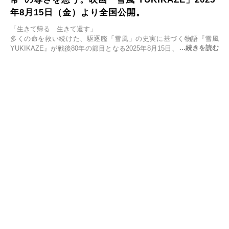
年8月15日（金）より全国公開。
「生きて帰る 生きて還す」
多くの命を救い続けた、駆逐艦「雪風」の史実に基づく物語『雪風
YUKIKAZE』が戦後80年の節目となる2025年8月15日、全国公開され
る。公開に先立ちソニー・ピクチャーズ試写室でマスコミ先行試写会
が行われた。
太平洋戦争中に実在した駆逐艦「雪風」。戦場で海に投げ出された多
くの仲間の命を救い帰還させ、戦後まで生き抜き「幸運艦」と呼ばれ
た雪風と、激動の時代を懸命に生きる人々の姿を壮大なスケールで描
く。
主演は「雪風」の艦長・寺澤一利を演じる竹野内豊。先任伍長・早瀬
幸平を玉木宏が演じるほか、奥平大兼、田中麗奈、石丸幹二、益岡徹
など実力派俳優が共演。そして戦艦大和と運命を共にした帝国海軍・
第二艦隊司令長官、伊藤整一を中井貴一が圧倒的な存在感で演じ切
る。
時代が再び、分断と暴力に揺れる現代。本作は「同じ過ちを繰り返す
道を歩んではいないか」と、彼らが命をかけて守りたいと願っ
た”今”を生きる私達に問いかける。戦後80年、戦争の記憶が薄れゆく
今だからこそ、尊い平和の価値を未来に繋ぐ作品『雪風 YUKIKAZE』