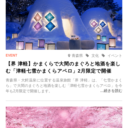
青森県
文化
イベント
【界 津軽】かまくらで大間のまぐろと地酒を楽し
む「津軽七雪かまくらアペロ」2月限定で開催
青森県・大鰐温泉に位置する温泉旅館「界 津軽」は、「七雪かまく
ら」で大間のまぐろと地酒を楽しむ「津軽七雪かまくらアペロ」を今
年も2月限定で開催します。