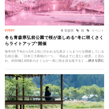
青森県
桜
イベント
冬も青森県弘前公園で桜が楽しめる“冬に咲くさく
らライトアップ”開催
毎年4月下旬から5月上旬に行われる弘前さくらまつりを開催している
弘前公園。「日本三大夜桜の一つ」「死ぬまでに見たい絶景」と言わ
れ、約50種2,600本のさくらが一斉に咲き誇る様子を見に、世界中か
ら観光客が集う人気スポットです。雪の見頃に合わせて2025年12月1
日(月)～2026年2月28日(土)の期間、「冬に咲くさくらライトアップ」
を開催します。