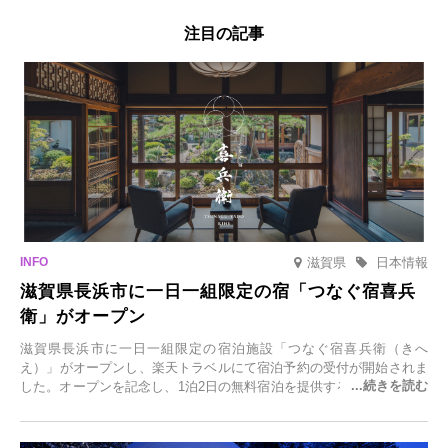
注目の記事
滋賀県
日本情報
滋賀県長浜市に一日一組限定の宿「つなぐ宿喜兵
衛」がオープン
滋賀県長浜市に一日一組限定の宿泊施設「つなぐ宿喜兵衛（きへ
え）」がオープンし、楽天トラベルにて宿泊予約の受付が開始されま
した。オープンを記念し、1泊2日の無料宿泊を提供するキャンペーン
「＃一日一組限定の宿で一生に一度の思い出旅」を実施します。一日
一組限定の宿だからこそ叶う、大切な人との特別な時間を体験いただ
けます。