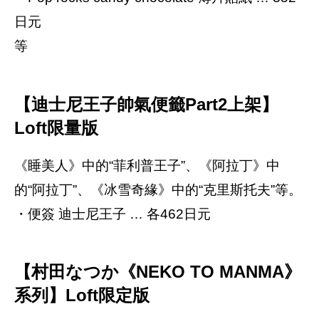
日元
等
【迪士尼王子帥氣便籤Part2上架】
Loft限量版
《睡美人》中的“菲利普王子”、《阿拉丁》中
的“阿拉丁”、《冰雪奇緣》中的“克里斯托夫”等。
・便簽 迪士尼王子 … 各462日元
【村田なつか《NEKO TO MANMA》
系列】Loft限定版