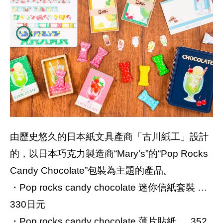
由歷史悠久的日本紙文具產商「古川紙工」設計
的，以日本巧克力製造商“Mary’s”的“Pop Rocks
Candy Chocolate”包裝為主題的產品。
・Pop rocks candy chocolate 迷你信紙套裝 …
330日元
・Pop rocks candy chocolate 薄片貼紙 … 352