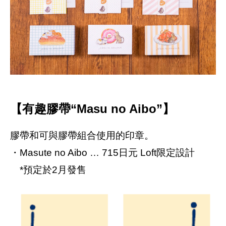
【有趣膠帶“Masu no Aibo”】
膠帶和可與膠帶組合使用的印章。
・Masute no Aibo … 715日元 Loft限定設計
*預定於2月發售