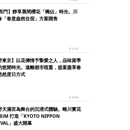
 長門】靜享晨間櫻花「獨佔」時光。川
春「春意盎然住宿」方案開售
山口県
野東京】以花傳情予摯愛之人，品味當季
的悠閒時光。遠離都市喧囂，提案盡享春
悠然度日方式
東京都
野天滿宮為舞台的沉浸式體驗。蜷川實花
h EiM 打造「KYOTO NIPPON
TIVAL」盛大開幕