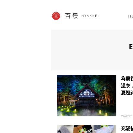
北海道
SHOPPING
62件
H
JP info
為慶
溫泉
夏燈路
2026.07.27
充滿貓