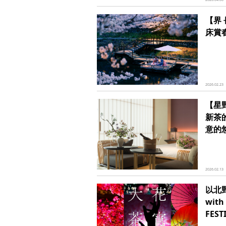
【界
床賞
2026.02.23
【星
新茶
意的
2026.02.13
以北
wit
FES