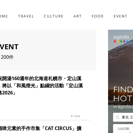
京都
227件
OME
TRAVEL
CULTURE
ART
FOOD
EVENT
EVENT
200件
祝開湯160週年的北海道札幌市・定山溪
，將以「和風燈光」點綴的活動「定山溪
2026」
北海道
咪元素的手作市集「CAT CIRCUS」擴