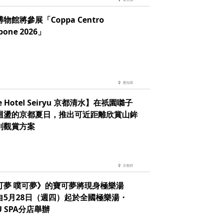
物館將參展「Coppa Centro
pone 2026」
愛知県
e Hotel Seiryu 京都清水】在祇園囃子
迴盪的京都夏日，推出可近距離欣賞山鉾
別觀賞方案
京都府
可夢 噗可夢》的寶可夢將現身極樂湯
自5月28日（週四）起於全國極樂湯・
U SPA分店舉辦