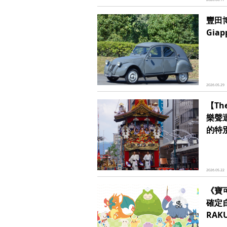
豐田博
Giap
2026.05.29
【Th
樂聲
的特
2026.05.22
《寶
確定
RAK