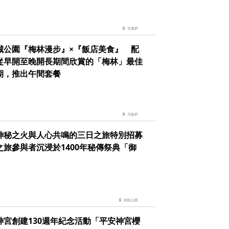
京都府
城公園『梅林漫步』×『飯店美食』 配
從早開至晚開長期間欣賞的「梅林」最佳
期，推出午間套餐
大阪府
神秘之火與人心共鳴的三日之旅特別招募
之旅參與者沉浸於1400年秘傳祭典「御
」
和歌山県
神宮創建130週年紀念活動「平安神宮櫻