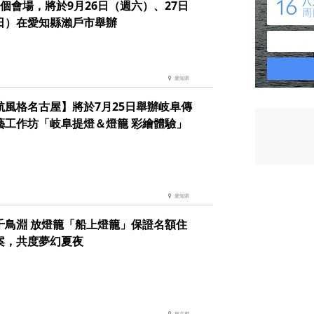
3個會場，將於9月26日（週六）、27日
日）在愛知縣瀨戶市舉辦
愛知県
航風格名古屋】將於7月25日舉辦岐阜傳
藝工作坊「岐阜提燈＆燈籠 彩繪體驗」
愛知県
千鳥淵 放燈籠「船上燈籠」保證名額住
案，共度夢幻夏夜
東京都