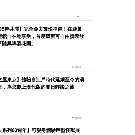
--
EB5輕井澤】完全免去繁瑣準備！在避暑
輕鬆自在地享受，首度舉辦可自由攜帶飲
「隨興啤酒花園」
長野県
之屋東京】體驗自江戶時代延續至今的消
化，為您獻上現代版的夏日靜謐之旅
東京都
人系列60週年】可親身體驗巨型怪獸展