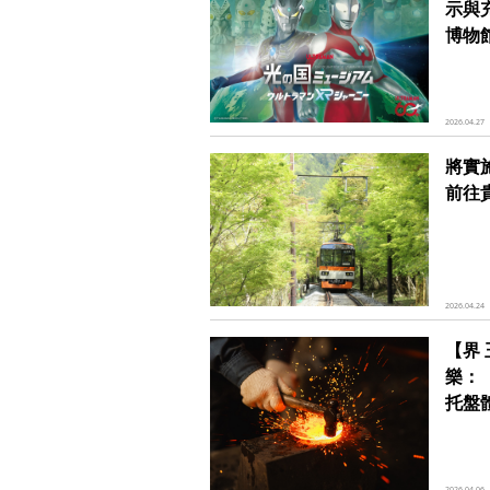
示與
博物
2026.04.27
將實
前往
2026.04.24
【界
樂：
托盤
2026.04.06