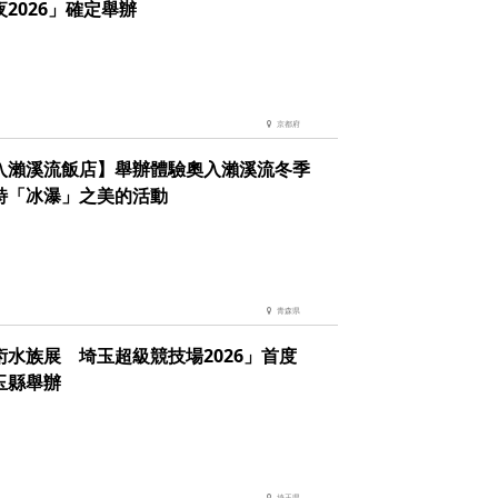
2026」確定舉辦
京都府
入瀨溪流飯店】舉辦體驗奧入瀨溪流冬季
詩「冰瀑」之美的活動
青森県
術水族展 埼玉超級競技場2026」首度
玉縣舉辦
埼玉県