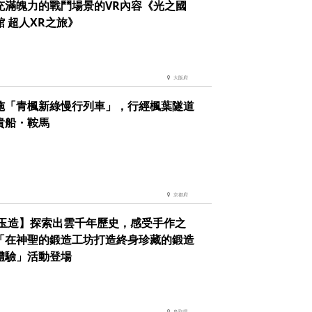
充滿魄力的戰鬥場景的VR內容《光之國
館 超人XR之旅》
大阪府
施「青楓新綠慢行列車」，行經楓葉隧道
貴船・鞍馬
京都府
 玉造】探索出雲千年歷史，感受手作之
「在神聖的鍛造工坊打造終身珍藏的鍛造
體驗」活動登場
鳥取県