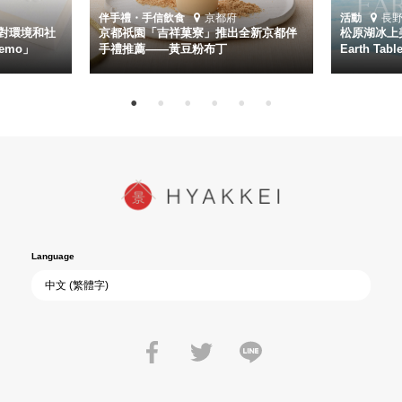
伴手禮・手信
飲食
京都府
活動
長
對環境和社
京都祇園「吉祥菓寮」推出全新京都伴
松原湖冰上美
emo」
手禮推薦——黃豆粉布丁
Earth Ta
Language