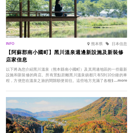
熊本県
日本信息
【阿蘇郡南小國町】黑川溫泉週邊新設施及新裝修
店家信息
以下將為您介紹黑川溫泉（熊本縣南小國町）及其周邊地區的一些最新
設施和新裝修的商店。所有景點距離黑川溫泉鎮都只有5到10分鐘的車
程，方便您在溫泉之旅的間隙順便前往。這些地方充滿了各種魅力，包
括由老字號旅館新開的店、掩映在蔥鬱鄉村中的咖啡館，以及使用當地
食材的餐廳。讓您體驗黑川溫泉的全新樂趣。