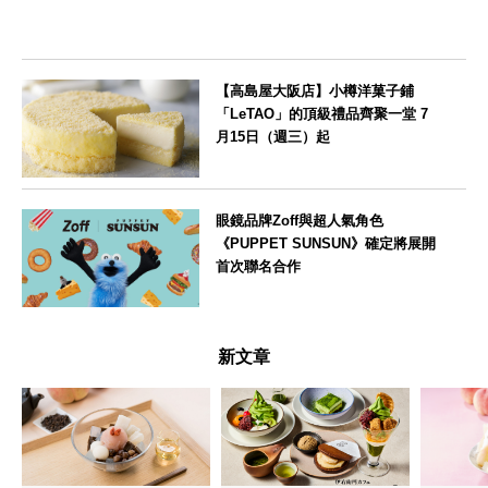
【高島屋大阪店】小樽洋菓子鋪
「LeTAO」的頂級禮品齊聚一堂 7
月15日（週三）起
大阪府
眼鏡品牌Zoff與超人氣角色
《PUPPET SUNSUN》確定將展開
首次聯名合作
--
新文章