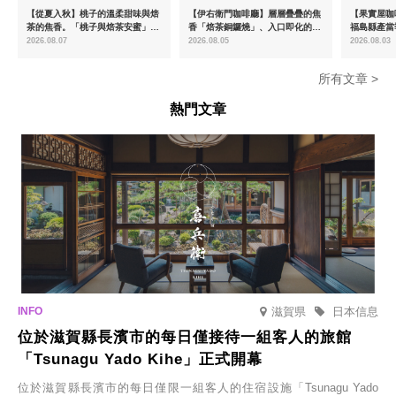
【從夏入秋】桃子的溫柔甜味與焙
【伊右衛門咖啡廳】層層疊疊的焦
【果實屋咖
茶的焦香。「桃子與焙茶安蜜」將
香「焙茶銅鑼燒」、入口即化的
福島縣產當
於8月中旬起限時販售
「宇治抹茶提拉米蘇」全新登場
2026.08.07
2026.08.05
2026.08.03
所有文章 >
熱門文章
滋賀県
日本信息
位於滋賀縣長濱市的每日僅接待一組客人的旅館
「Tsunagu Yado Kihe」正式開幕
位於滋賀縣長濱市的每日僅限一組客人的住宿設施「Tsunagu Yado