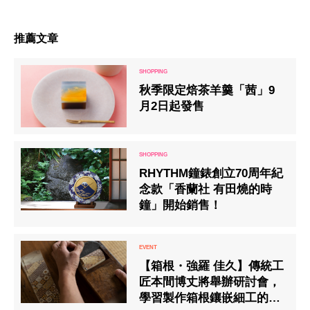
推薦文章
秋季限定焙茶羊羹「茜」9
月2日起發售
RHYTHM鐘錶創立70周年紀
念款「香蘭社 有田燒的時
鐘」開始銷售！
【箱根・強羅 佳久】傳統工
匠本間博丈將舉辦研討會，
學習製作箱根鑲嵌細工的樂