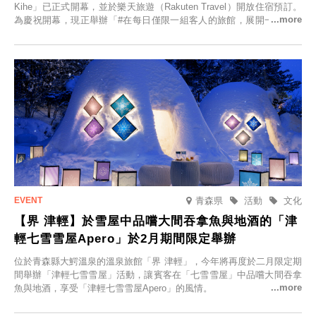
Kihe」已正式開幕，並於樂天旅遊（Rakuten Travel）開放住宿預訂。
為慶祝開幕，現正舉辦「#在每日僅限一組客人的旅館，展開一生一次
的回憶之旅」活動，提供一晚兩日的免費住宿。正因是每日僅限一組客
人的旅館，您才能在此與重要的人共度獨一無二的特別時光。
青森県
活動
文化
【界 津輕】於雪屋中品嚐大間吞拿魚與地酒的「津
輕七雪雪屋Apero」於2月期間限定舉辦
位於青森縣大鰐溫泉的溫泉旅館「界 津輕」，今年將再度於二月限定期
間舉辦「津輕七雪雪屋」活動，讓賓客在「七雪雪屋」中品嚐大間吞拿
魚與地酒，享受「津輕七雪雪屋Apero」的風情。