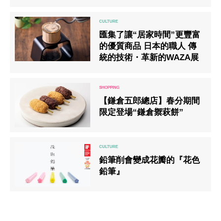
趣及其歷史。
匯集了讓“居家時間”更豐富
的優質商品 日本的職人 傳
統的技術・革新的WAZA展
【鎌倉五郎總店】春分期間
限定登場“鎌倉禦萩餅”
鉛筆削會變成花瓣的『花色
鉛筆』