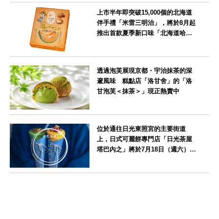
上市半年即突破15,000個的北海道
伴手禮「米雷三明治」，將於8月起
推出首款夏季新口味「北海道哈密
瓜味」
北海道
透過泡芙展現京都・宇治抹茶的深
邃風味 糕點店「洛甘舍」的「洛
甘泡芙＜抹茶＞」現正熱賣中
京都府
位於通往日光東照宮的主要街道
上，日式可麗餅專門店「日光茶屋
塔巴內之」將於7月18日（週六）開
幕
栃木県