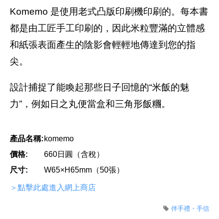
Komemo 是使用老式凸版印刷機印刷的。每本書
都是由工匠手工印刷的，因此米粒豐滿的立體感
和紙張表面產生的陰影會輕輕地傳達到您的指
尖。
設計捕捉了能喚起那些日子回憶的“米飯的魅
力”，例如日之丸便當盒和三角形飯糰。
產品名稱:
komemo
價格:
660日圓（含稅）
尺寸:
W65×H65mm（50張）
＞點擊此處進入網上商店
伴手禮・手信