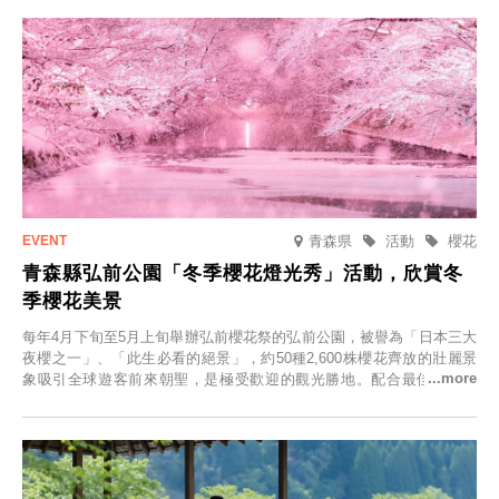
青森県
活動
櫻花
青森縣弘前公園「冬季櫻花燈光秀」活動，欣賞冬
季櫻花美景
每年4月下旬至5月上旬舉辦弘前櫻花祭的弘前公園，被譽為「日本三大
夜櫻之一」、「此生必看的絕景」，約50種2,600株櫻花齊放的壯麗景
象吸引全球遊客前來朝聖，是極受歡迎的觀光勝地。配合最佳觀雪時
節，將於2025年12月1日（週一）至2026年2月28日（週六）期間舉辦
「冬季櫻花燈光秀」。