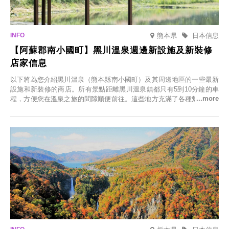
熊本県
日本信息
【阿蘇郡南小國町】黑川溫泉週邊新設施及新裝修
店家信息
以下將為您介紹黑川溫泉（熊本縣南小國町）及其周邊地區的一些最新
設施和新裝修的商店。所有景點距離黑川溫泉鎮都只有5到10分鐘的車
程，方便您在溫泉之旅的間隙順便前往。這些地方充滿了各種魅力，包
括由老字號旅館新開的店、掩映在蔥鬱鄉村中的咖啡館，以及使用當地
食材的餐廳。讓您體驗黑川溫泉的全新樂趣。