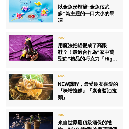
以金魚形燈籠“金魚佞武
多”為主題的一口大小的果
凍
用魔法把貓變成了高跟
鞋？！最適合作為“家中萬
聖節”禮品的巧克力「High-
heel Cat」
NEW課程，最受朋友喜愛的
『味增拉麵』『素食醬油拉
麵』
來自世界最頂級酒保的禮