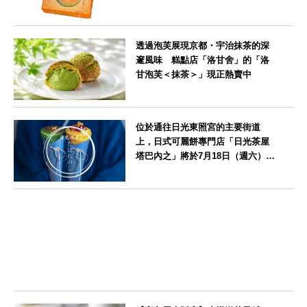
瓜味」
北海道
透過泡芙展現京都・宇治抹茶的深
邃風味 糕點店「洛甘舍」的「洛
甘泡芙＜抹茶＞」現正熱賣中
京都府
位於通往日光東照宮的主要街道
上，日式可麗餅專門店「日光茶屋
塔巴內之」將於7月18日（週六）開
幕
栃木県