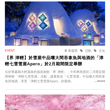
青森県
活動
文化
【界 津輕】於雪屋中品嚐大間吞拿魚與地酒的「津
輕七雪雪屋Apero」於2月期間限定舉辦
位於青森縣大鰐溫泉的溫泉旅館「界 津輕」，今年將再度於二月限定期
間舉辦「津輕七雪雪屋」活動，讓賓客在「七雪雪屋」中品嚐大間吞拿
魚與地酒，享受「津輕七雪雪屋Apero」的風情。