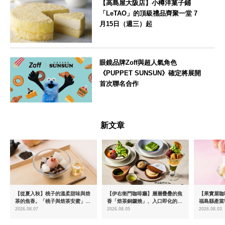
【高島屋大阪店】小樽洋菓子鋪
「LeTAO」的頂級禮品齊聚一堂 7
月15日（週三）起
大阪府
眼鏡品牌Zoff與超人氣角色
《PUPPET SUNSUN》確定將展開
首次聯名合作
--
新文章
【從夏入秋】桃子的溫柔甜味與焙
【伊右衛門咖啡廳】層層疊疊的焦
【果實屋咖
茶的焦香。「桃子與焙茶安蜜」將
香「焙茶銅鑼燒」、入口即化的
福島縣產當
於8月中旬起限時販售
「宇治抹茶提拉米蘇」全新登場
2026.08.07
2026.08.05
2026.08.03