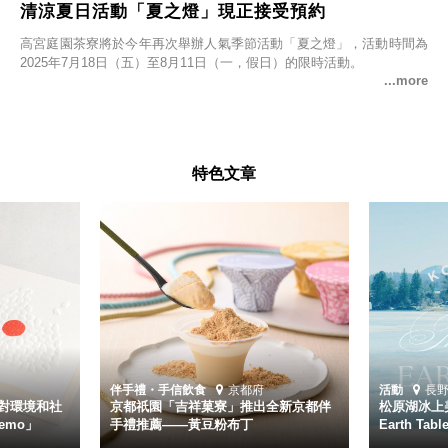
清涼夏日活動「夏之燈」現正接受預約
高宮庭園茶寮將於今年再次舉辦人氣季節活動「夏之燈」，活動時間為
2025年7月18日（五）至8月11日（一，假日）的限時活動。
特色文章
伴手禮・手信
飲食
京都府
活動
長
對環境和社
京都祇園「吉祥菓寮」推出全新京都伴
松原湖冰上美
emo」
手禮推薦——黃豆粉布丁
Earth Ta