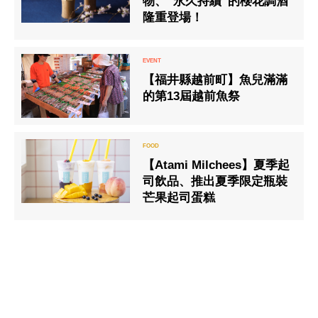
物、”永久持續”的櫻花調酒
隆重登場！
【福井縣越前町】魚兒滿滿
的第13屆越前魚祭
【Atami Milchees】夏季起
司飲品、推出夏季限定瓶裝
芒果起司蛋糕