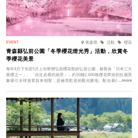
青森県
活動
櫻花
青森縣弘前公園「冬季櫻花燈光秀」活動，欣賞冬
季櫻花美景
每年4月下旬至5月上旬舉辦弘前櫻花祭的弘前公園，被譽為「日本三大
夜櫻之一」、「此生必看的絕景」，約50種2,600株櫻花齊放的壯麗景
象吸引全球遊客前來朝聖，是極受歡迎的觀光勝地。配合最佳觀雪時
節，將於2025年12月1日（週一）至2026年2月28日（週六）期間舉辦
「冬季櫻花燈光秀」。