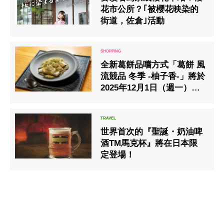
花市公所？｢被櫻花映染的
街道，佐倉｣活動
全新葛餅品嚐方式「葛餅 風
流競品 冬季 ‐柚子香‐」將於
2025年12月1日（週一）起
正式供應
世界首次的『聖誕・奶油啤
酒TM馬克杯』將在日本限
定登場！