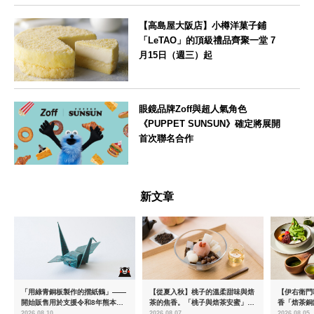
【高島屋大阪店】小樽洋菓子鋪
「LeTAO」的頂級禮品齊聚一堂 7
月15日（週三）起
大阪府
眼鏡品牌Zoff與超人氣角色
《PUPPET SUNSUN》確定將展開
首次聯名合作
--
新文章
「用綠青銅板製作的摺紙鶴」——
【從夏入秋】桃子的溫柔甜味與焙
【伊右衛門
開始販售用於支援令和8年熊本地
茶的焦香。「桃子與焙茶安蜜」將
香「焙茶銅
震的慈善商品
於8月中旬起限時販售
「宇治抹茶
2026.08.10
2026.08.07
2026.08.05