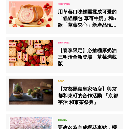
用草莓口味麵團揉成可愛的
「貓貓麵包 草莓牛奶」和5
款「草莓夾心」新產品現已
發售
【春季限定】必搶極厚奶油
三明治全新登場 草莓滿載
版
【京都麗嘉皇家酒店】與京
都和束町的合作活動 「京都
宇治 和束茶祭典」
要改名為京成櫻花車站．櫻