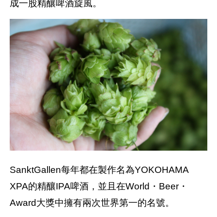
成一股精釀啤酒旋風。
SanktGallen每年都在製作名為YOKOHAMA
XPA的精釀IPA啤酒，並且在World・Beer・
Award大獎中擁有兩次世界第一的名號。