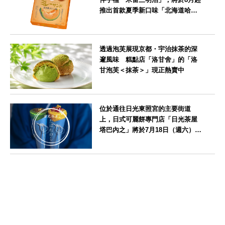
推出首款夏季新口味「北海道哈密
瓜味」
北海道
透過泡芙展現京都・宇治抹茶的深
邃風味 糕點店「洛甘舍」的「洛
甘泡芙＜抹茶＞」現正熱賣中
京都府
位於通往日光東照宮的主要街道
上，日式可麗餅專門店「日光茶屋
塔巴內之」將於7月18日（週六）開
幕
栃木県