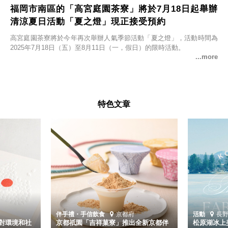
福岡市南區的「高宮庭園茶寮」將於7月18日起舉辦
清涼夏日活動「夏之燈」現正接受預約
高宮庭園茶寮將於今年再次舉辦人氣季節活動「夏之燈」，活動時間為
2025年7月18日（五）至8月11日（一，假日）的限時活動。
特色文章
伴手禮・手信
飲食
京都府
活動
長
對環境和社
京都祇園「吉祥菓寮」推出全新京都伴
松原湖冰上美