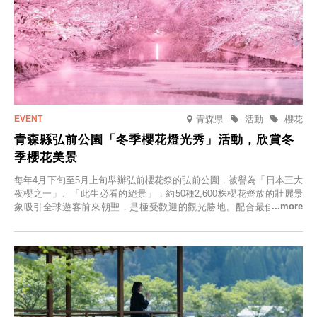
青森県
活動
櫻花
青森縣弘前公園「冬季櫻花燈光秀」活動，欣賞冬
季櫻花美景
每年4月下旬至5月上旬舉辦弘前櫻花祭的弘前公園，被譽為「日本三大
夜櫻之一」、「此生必看的絕景」，約50種2,600株櫻花齊放的壯麗景
象吸引全球遊客前來朝聖，是極受歡迎的觀光勝地。配合最佳觀雪時
節，將於2025年12月1日（週一）至2026年2月28日（週六）期間舉辦
「冬季櫻花燈光秀」。