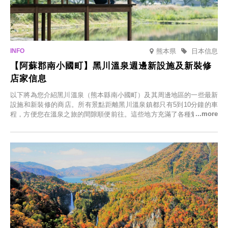
熊本県
日本信息
【阿蘇郡南小國町】黑川溫泉週邊新設施及新裝修
店家信息
以下將為您介紹黑川溫泉（熊本縣南小國町）及其周邊地區的一些最新
設施和新裝修的商店。所有景點距離黑川溫泉鎮都只有5到10分鐘的車
程，方便您在溫泉之旅的間隙順便前往。這些地方充滿了各種魅力，包
括由老字號旅館新開的店、掩映在蔥鬱鄉村中的咖啡館，以及使用當地
食材的餐廳。讓您體驗黑川溫泉的全新樂趣。