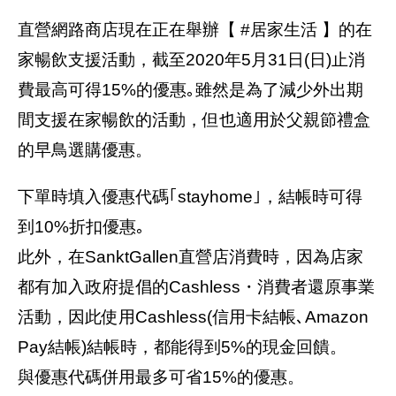
直營網路商店現在正在舉辦【 #居家生活 】的在
家暢飲支援活動，截至2020年5月31日(日)止消
費最高可得15%的優惠｡雖然是為了減少外出期
間支援在家暢飲的活動，但也適用於父親節禮盒
的早鳥選購優惠。
下單時填入優惠代碼｢stayhome｣，結帳時可得
到10%折扣優惠｡
此外，在SanktGallen直營店消費時，因為店家
都有加入政府提倡的Cashless・消費者還原事業
活動，因此使用Cashless(信用卡結帳､Amazon
Pay結帳)結帳時，都能得到5%的現金回饋。
與優惠代碼併用最多可省15%的優惠。