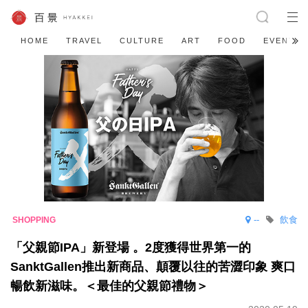
HOME
TRAVEL
CULTURE
ART
FOOD
EVENT
--
飲食
「父親節IPA」新登場 。2度獲得世界第一的
SanktGallen推出新商品、顛覆以往的苦澀印象 爽口
暢飲新滋味。＜最佳的父親節禮物＞