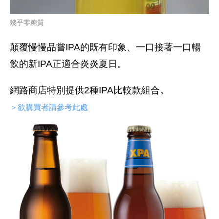
幾乎零糖質
顛覆慢慢品嘗IPA的既有印象、一口接著一口暢
飲的新IPA正適合炎炎夏日。
網路商店特別提供2種IPA比較款組合。
＞欲購買者請參考此處