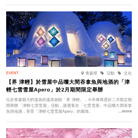
的回憶之旅」活動，提供一晚兩日的免費住宿。正因是每日僅限一組客
人的旅館，您才能在此與重要的人共度獨一無二的特別時光。
青森県
活動
文化
【界 津輕】於雪屋中品嚐大間吞拿魚與地酒的「津
輕七雪雪屋Apero」於2月期間限定舉辦
位於青森縣大鰐溫泉的溫泉旅館「界 津輕」，今年將再度於二月限定期
間舉辦「津輕七雪雪屋」活動，讓賓客在「七雪雪屋」中品嚐大間吞拿
魚與地酒，享受「津輕七雪雪屋Apero」的風情。