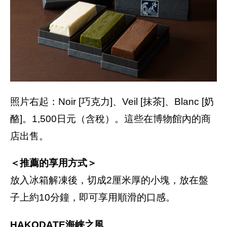
照片右起：Noir [巧克力]、Veil [抹茶]、Blanc [奶
酪]。1,500日元（含稅）。這些在博物館內的商
店出售。
＜推薦的享用方式＞
放入冰箱解凍後，切成2厘米厚的小塊，放在盤
子上約10分鐘，即可享用順滑的口感。
HAKODATE海峡之風