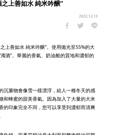
之上善如水 純米吟醸”
2022.12.13
酒之上善如水 純米吟醸”。使用拋光至55%的大
“濁酒”。華麗的香氣、奶油般的質地和濃郁的
的沉澱物會像雪一樣漂浮，給人一種冬天的感
糖和蜂蜜的甜美香氣。因為加入了大量的大米
香的印象完全不同，您可以享受到濃郁而清爽
。
康魚鍋。與番茄奶油意大利面和蟹肉奶油可樂