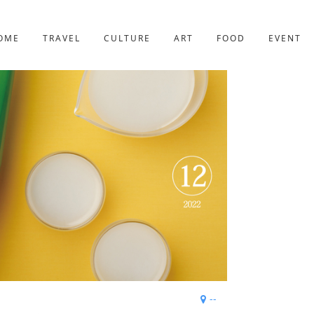
京都
227件
OME
TRAVEL
CULTURE
ART
FOOD
EVENT
--