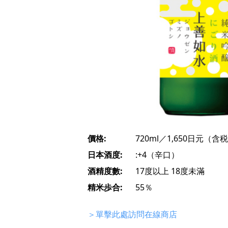
價格:
720ml／1,650日元（含
日本酒度:
:+4（辛口）
酒精度數:
17度以上 18度未滿
精米歩合:
55％
＞單擊此處訪問在線商店