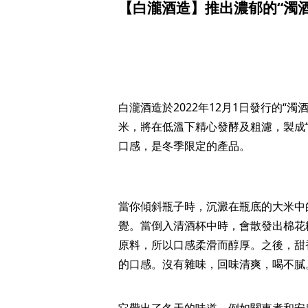
【白瀧酒造】推出濃郁的“濁酒
白瀧酒造於2022年12月1日發行的“濁
米，將在低溫下精心發酵及粗濾，製成
口感，是冬季限定的產品。
當你傾斜瓶子時，沉澱在瓶底的大米中
覺。當倒入清酒杯中時，會散發出棉花
原料，所以口感柔滑而醇厚。之後，甜
的口感。沒有雜味，回味清爽，喝不膩
它帶出了冬天的味道，例如關東煮和安