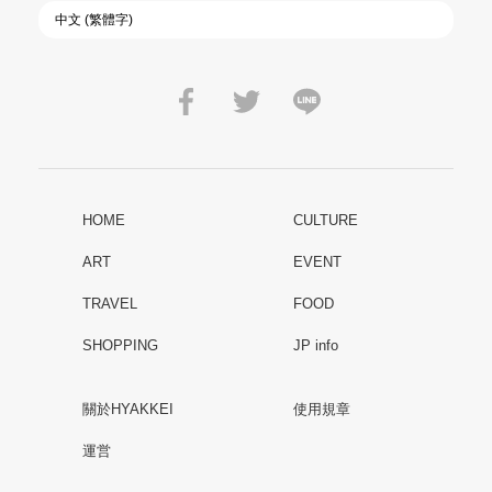
HOME
CULTURE
ART
EVENT
TRAVEL
FOOD
SHOPPING
JP info
關於HYAKKEI
使用規章
運営