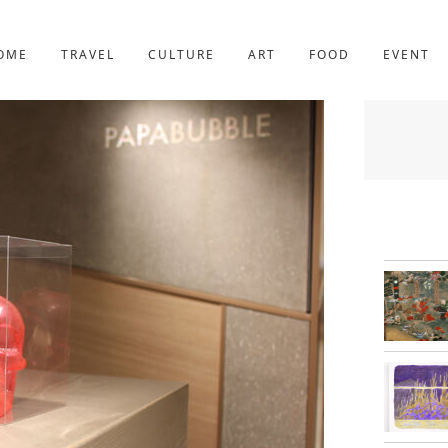
京都
227件
OME
TRAVEL
CULTURE
ART
FOOD
EVENT