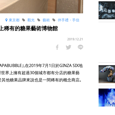
東京都
觀光
藝術
伴手禮・手信
世界上稀有的糖果藝術博物館
2019.12.21
UBBLE｣,在2019年7月1日於GINZA SIX地
對世界上擁有超過30個城市都有分店的糖果藝
創,對於其他糖果品牌來說也是一間稀有的概念商店｡