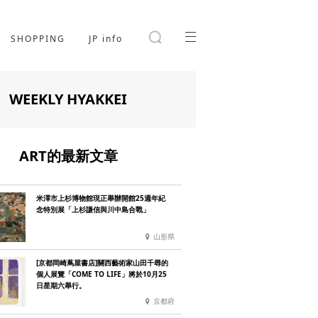
SHOPPING
JP info
WEEKLY HYAKKEI
ART的最新文章
米澤市上杉博物館現正舉辦開館25週年紀
念特別展「上杉謙信與川中島合戰」
山形県
[京都岡崎蔦屋書店]關西藝術家山田千尋的
個人展覽「COME TO LIFE」將於10月25
日星期六舉行。
京都府