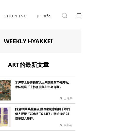
SHOPPING
JP info
WEEKLY HYAKKEI
ART的最新文章
米澤市上杉博物館現正舉辦開館25週年紀
念特別展「上杉謙信與川中島合戰」
山形県
[京都岡崎蔦屋書店]關西藝術家山田千尋的
個人展覽「COME TO LIFE」將於10月25
日星期六舉行。
京都府