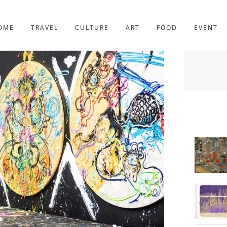
京都
227件
OME
TRAVEL
CULTURE
ART
FOOD
EVENT