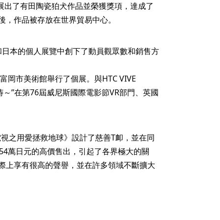
（倫敦）上展出了有田陶瓷狛犬作品並榮獲獎項，達成了
後，作品被存放在世界貿易中心。
香港和日本的個人展覽中創下了動員觀眾數和銷售方
富岡市美術館舉行了個展。與HTC VIVE
I～祈祷～”在第76屆威尼斯國際電影節VR部門、英國
時電視之用愛拯救地球》設計了慈善T卹，並在同
54萬日元的高價售出，引起了各界極大的關
際上享有很高的聲譽，並在許多領域不斷擴大