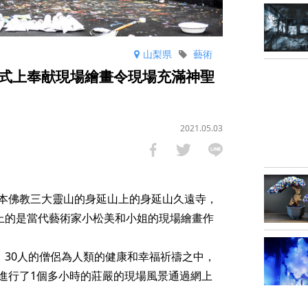
山梨県
藝術
式上奉献現場繪畫令現場充滿神聖
2021.05.03
本佛教三大靈山的身延山上的身延山久遠寺，
献上的是當代藝術家小松美和小姐的現場繪畫作
，30人的僧侶為人類的健康和幸福祈禱之中，
進行了1個多小時的莊嚴的現場風景通過網上