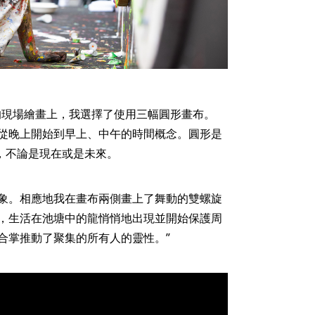
的現場繪畫上，我選擇了使用三幅圓形畫布。
從晚上開始到早上、中午的時間概念。圓形是
，不論是現在或是未來。
象。相應地我在畫布兩側畫上了舞動的雙螺旋
，生活在池塘中的龍悄悄地出現並開始保護周
合掌推動了聚集的所有人的靈性。”