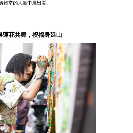
寶物堂的大廳中展出看。
與蓮花共舞，祝福身延山