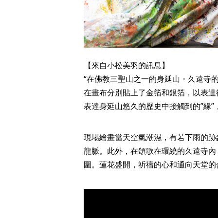
【來自小松美羽的訊息】
“在佛教三聖山之一的身延山・久遠寺
在畫布分別貼上了金箔和銀箔，以表達
表達身延山悠久的歷史中接觸到的”緣”
現場繪畫當天空氣潮濕，有若下雨的跡
龍脈。此外，在頌歌在環繞的久遠寺內
圍。蓮花盛開，祈禱的心和通向天堂的