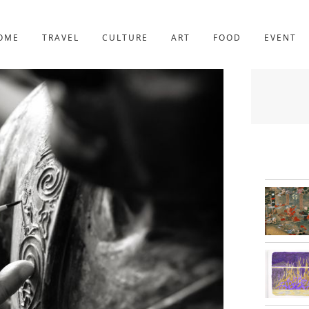
京都
227件
OME
TRAVEL
CULTURE
ART
FOOD
EVENT