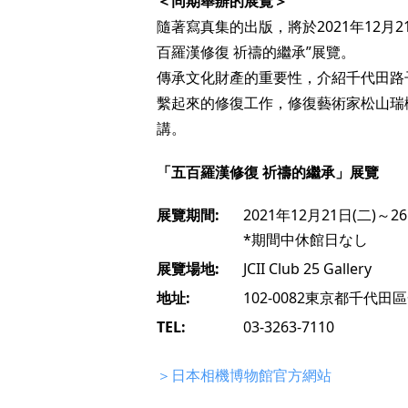
＜同期舉辦的展覽＞
隨著寫真集的出版，將於2021年12月21日至12
百羅漢修復 祈禱的繼承”展覽。
傳承文化財產的重要性，介紹千代田路
繫起來的修復工作，修復藝術家松山瑞
講。
「五百羅漢修復 祈禱的繼承」展覽
展覽期間:
2021年12月21日(二)～26日
*期間中休館日なし
展覽場地:
JCII Club 25 Gallery
地址:
102-0082東京都千代田
TEL:
03-3263-7110
＞日本相機博物館官方網站