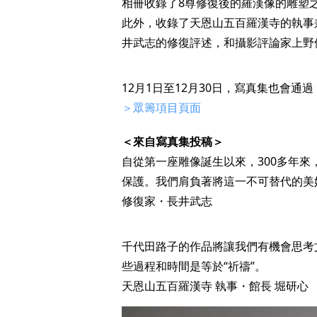
相冊收錄了8尊修復後的羅漢像的雕塑
此外，收錄了天恩山五百羅漢寺的執事
井武志的修復評述，和攝影評論家上野
12月1日至12月30日，寫真集也會通過 
＞眾籌項目頁面
＜來自寫真集投稿＞
自從第一座雕像誕生以來，300多年
保護。我們肩負著將這一不可替代的美
修復家・長井武志
千代田路子的作品將讓我們有機會思考
些過程和時間是等於“祈禱”。
天恩山五百羅漢寺 執事・館長 堀研心