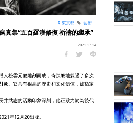
東京都
藝術
真集“五百羅漢修復 祈禱的繼承”
2021.12.14
僧人松雲元慶雕刻而成，奇蹟般地躲過了多次
對象。它具有很高的歷史和文化價值，被指定
長井武志的活動印象深刻，他正致力於為後代
021年12月20出版。