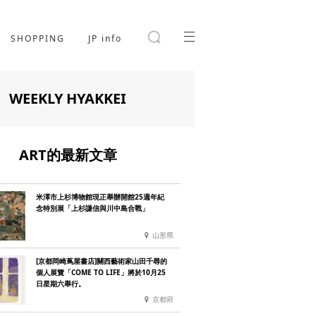
SHOPPING
JP info
WEEKLY HYAKKEI
ART的最新文章
米澤市上杉博物館現正舉辦開館25週年紀
念特別展「上杉謙信與川中島合戰」
山形県
[京都岡崎蔦屋書店]關西藝術家山田千尋的
個人展覽「COME TO LIFE」將於10月25
日星期六舉行。
京都府