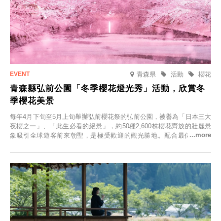
青森県
活動
櫻花
青森縣弘前公園「冬季櫻花燈光秀」活動，欣賞冬
季櫻花美景
每年4月下旬至5月上旬舉辦弘前櫻花祭的弘前公園，被譽為「日本三大
夜櫻之一」、「此生必看的絕景」，約50種2,600株櫻花齊放的壯麗景
象吸引全球遊客前來朝聖，是極受歡迎的觀光勝地。配合最佳觀雪時
節，將於2025年12月1日（週一）至2026年2月28日（週六）期間舉辦
「冬季櫻花燈光秀」。