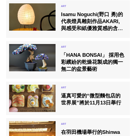
Isamu Noguchi(野口 勇)的
代表燈具雕刻作品AKARI,
與感受和紙優雅質感的含框
藝術作品
「HANA BONSAI」 採用色
彩繽紛的乾燥花製成的獨一
無二的盆景藝術
逼真可愛的“微型麵包店的
世界展”將於11月13日舉行
在羽田機場舉行的Shinwa