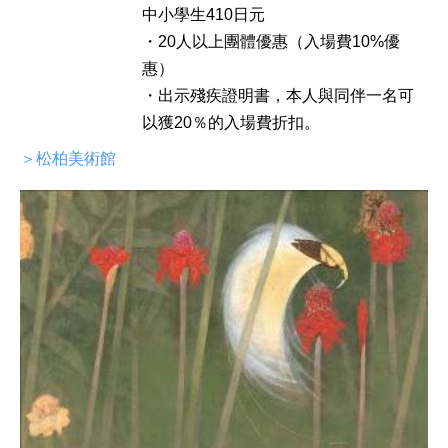
中小學生410日元
・20人以上團體優惠（入場費10%優
惠）
・出示殘疾證明書，本人與同伴一名可
以獲20％的入場費折扣。
＞松柏美術館