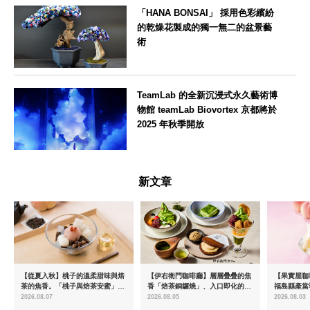
「HANA BONSAI」 採用色彩繽紛
的乾燥花製成的獨一無二的盆景藝
術
東京都
TeamLab 的全新沉浸式永久藝術博
物館 teamLab Biovortex 京都將於
2025 年秋季開放
京都府
新文章
【從夏入秋】桃子的溫柔甜味與焙
【伊右衛門咖啡廳】層層疊疊的焦
【果實屋咖
茶的焦香。「桃子與焙茶安蜜」將
香「焙茶銅鑼燒」、入口即化的
福島縣產當
於8月中旬起限時販售
「宇治抹茶提拉米蘇」全新登場
2026.08.07
2026.08.05
2026.08.03