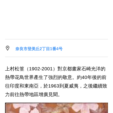
奈良市登美丘2丁目1番4号
上村松篁（1902-2001）對京都畫家石崎光洋的
熱帶花鳥世界產生了強烈的敬意。約40年後的前
往印度和東南亞，於1963到夏威夷，之後繼續致
力前往熱帶地區增廣見聞。