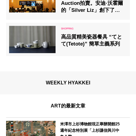
Auction拍賣。安迪·沃霍爾
的「Silver Liz」創下了日
本拍賣的最高出價23億日
元。
高品質精美瓷器餐具 “てと
て(Tetote)” 簡單主義系列
WEEKLY HYAKKEI
ART的最新文章
米澤市上杉博物館現正舉辦開館25
週年紀念特別展「上杉謙信與川中