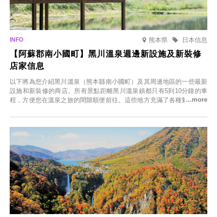
熊本県
日本信息
【阿蘇郡南小國町】黑川溫泉週邊新設施及新裝修
店家信息
以下將為您介紹黑川溫泉（熊本縣南小國町）及其周邊地區的一些最新
設施和新裝修的商店。所有景點距離黑川溫泉鎮都只有5到10分鐘的車
程，方便您在溫泉之旅的間隙順便前往。這些地方充滿了各種魅力，包
括由老字號旅館新開的店、掩映在蔥鬱鄉村中的咖啡館，以及使用當地
食材的餐廳。讓您體驗黑川溫泉的全新樂趣。