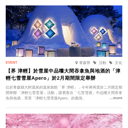
人的旅館，您才能在此與重要的人共度獨一無二的特別時光。
青森県
活動
文化
【界 津輕】於雪屋中品嚐大間吞拿魚與地酒的「津
輕七雪雪屋Apero」於2月期間限定舉辦
位於青森縣大鰐溫泉的溫泉旅館「界 津輕」，今年將再度於二月限定期
間舉辦「津輕七雪雪屋」活動，讓賓客在「七雪雪屋」中品嚐大間吞拿
魚與地酒，享受「津輕七雪雪屋Apero」的風情。