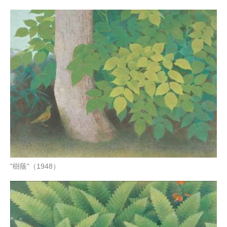
"樹蔭"（1948）