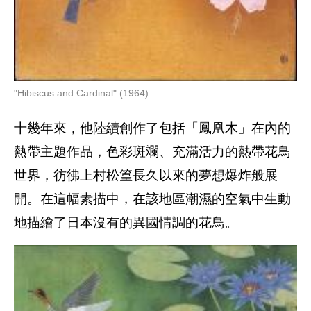
"Hibiscus and Cardinal" (1964)
十幾年來，他陸續創作了包括「鳳凰木」在內的
熱帶主題作品，色彩斑斕、充滿活力的熱帶花鳥
世界，彷彿上村松篁長久以來的夢想爆炸般展
開。在這幅素描中，在該地區潮濕的空氣中生動
地描繪了日本沒有的異國情調的花鳥。