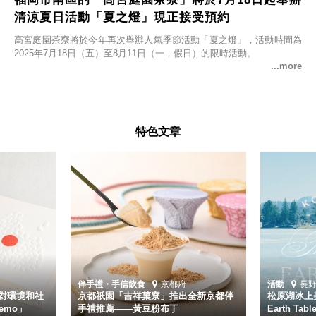
清涼夏日活動「夏之燈」現正接受預約
高宮庭園茶寮將於今年再次舉辦人氣季節活動「夏之燈」，活動時間為
2025年7月18日（五）至8月11日（一，假日）的限時活動。
特色文章
伴手禮・手信
飲食
京都府
活動
長
對環境和社
京都祇園「吉祥菓寮」推出全新京都伴
松原湖冰上美
emo」
手禮推薦——黃豆粉布丁
Earth Ta