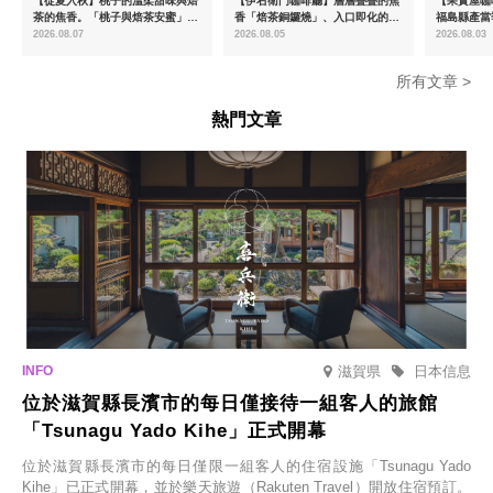
【從夏入秋】桃子的溫柔甜味與焙
【伊右衛門咖啡廳】層層疊疊的焦
【果實屋咖
茶的焦香。「桃子與焙茶安蜜」將
香「焙茶銅鑼燒」、入口即化的
福島縣產當
於8月中旬起限時販售
「宇治抹茶提拉米蘇」全新登場
2026.08.07
2026.08.05
2026.08.03
所有文章 >
熱門文章
滋賀県
日本信息
位於滋賀縣長濱市的每日僅接待一組客人的旅館
「Tsunagu Yado Kihe」正式開幕
位於滋賀縣長濱市的每日僅限一組客人的住宿設施「Tsunagu Yado
Kihe」已正式開幕，並於樂天旅遊（Rakuten Travel）開放住宿預訂。