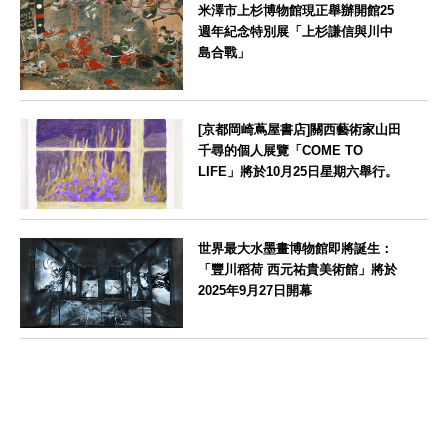
米澤市上杉博物館現正舉辦開館25
週年紀念特別展「上杉謙信與川中
島合戰」
山形県
[京都岡崎蔦屋書店]關西藝術家山田
千尋的個人展覽「COME TO
LIFE」將於10月25日星期六舉行。
京都府
世界最大水墨畫博物館即將誕生：
「豐川稻荷 西元祐貴美術館」將於
2025年9月27日開幕
愛知県