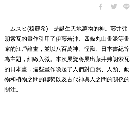
「ムスヒ(穆蘇希)」是誕生天地萬物的神。藤井弗
朗索瓦的畫作引用了伊藤若沖、四條丸山畫派等畫
家的江戶繪畫，並以八百萬神、怪獸、日本書紀等
為主題，細緻入微。本次展覽將展出藤井弗朗索瓦
的日本畫，這些畫作喚起了人們對自然、人類、動
物和植物之間的聯繫以及古代神與人之間的關係的
關注。