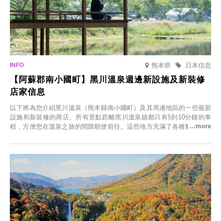
熊本県
日本信息
【阿蘇郡南小國町】黑川溫泉週邊新設施及新裝修
店家信息
以下將為您介紹黑川溫泉（熊本縣南小國町）及其周邊地區的一些最新
設施和新裝修的商店。所有景點距離黑川溫泉鎮都只有5到10分鐘的車
程，方便您在溫泉之旅的間隙順便前往。這些地方充滿了各種魅力，包
括由老字號旅館新開的店、掩映在蔥鬱鄉村中的咖啡館，以及使用當地
食材的餐廳。讓您體驗黑川溫泉的全新樂趣。