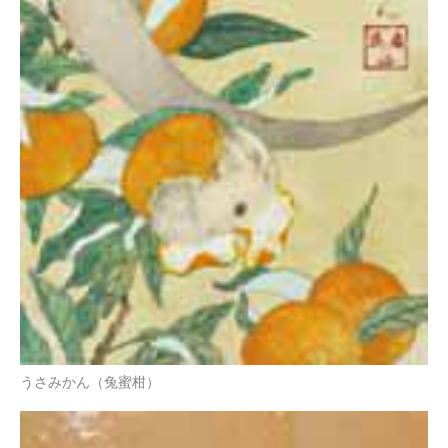
うさみかん（兔蜜柑）