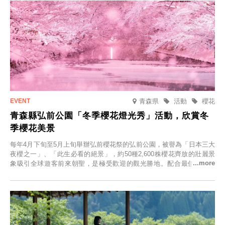
青森県
活動
櫻花
青森縣弘前公園「冬季櫻花燈光秀」活動，欣賞冬
季櫻花美景
每年4月下旬至5月上旬舉辦弘前櫻花祭的弘前公園，被譽為「日本三大
夜櫻之一」、「此生必看的絕景」，約50種2,600株櫻花齊放的壯麗景
象吸引全球遊客前來朝聖，是極受歡迎的觀光勝地。配合最佳觀雪時
節，將於2025年12月1日（週一）至2026年2月28日（週六）期間舉辦
「冬季櫻花燈光秀」。