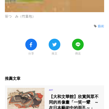
笹つゝみ（竹葉包）
藝術
分享
推文
傳送
推薦文章
【大和文華館】欣賞與眾不
同的肖像畫「一笑一顰 ～
在日本藝術中的面孔～」