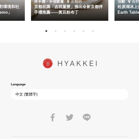
伴手禮・手信
飲食
京都府
活動
長
對環境和社
京都祇園「吉祥菓寮」推出全新京都伴
松原湖冰上美
emo」
手禮推薦——黃豆粉布丁
Earth Ta
Language