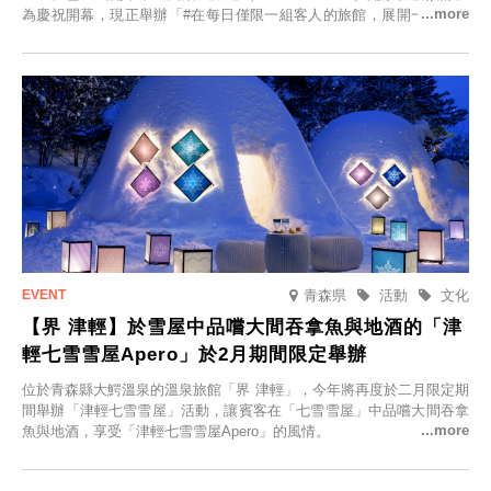
為慶祝開幕，現正舉辦「#在每日僅限一組客人的旅館，展開一生一次
的回憶之旅」活動，提供一晚兩日的免費住宿。正因是每日僅限一組客
人的旅館，您才能在此與重要的人共度獨一無二的特別時光。
青森県
活動
文化
【界 津輕】於雪屋中品嚐大間吞拿魚與地酒的「津
輕七雪雪屋Apero」於2月期間限定舉辦
位於青森縣大鰐溫泉的溫泉旅館「界 津輕」，今年將再度於二月限定期
間舉辦「津輕七雪雪屋」活動，讓賓客在「七雪雪屋」中品嚐大間吞拿
魚與地酒，享受「津輕七雪雪屋Apero」的風情。