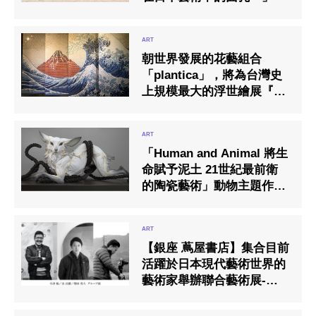
朝世界發展的花藝組合
「plantica」，將為台灣史
上規模最大的浮世繪展『江
戶風華-五大浮世繪師展』
中提供作品展示！
「Human and Animal 將生
命賦予泥土 21世紀最前衛
的陶瓷藝術」動物主題作品
展
【銀座 蔦屋書店】集合目前
活躍於日本現代藝術世界的
藝術家舉辦聯合藝術展-
「Anthropocene」