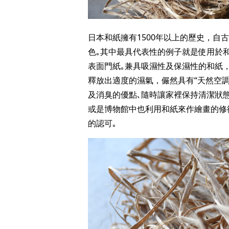
日本和紙擁有1500年以上的歷史，自
色｡其中最具代表性的例子就是使用於
表面門紙｡兼具吸濕性及保濕性的和紙
釋放出適度的濕氣，儼然具有“天然空調
及消臭的優點､隨時讓家裡保持清潔狀
或是博物館中也利用和紙來作繪畫的修
的認可｡