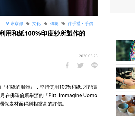
東京都
文化
傳統
伴手禮・手信
利用和紙100%印度紗所製作的
2020.03.23
的『和紙的服飾』，堅持使用100%和紙､才能實
佛羅倫斯舉辦的「Pitti Immagine Uomo
環保素材而得到相當高的評價｡