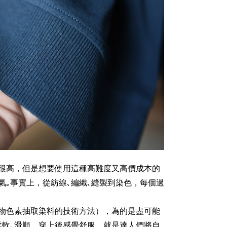
很高，但是想要使用這種高難度又高價成本的
氣｡事實上，從紡線､編織､縫製到染色，每個過
物色素抽取染料的技術方法），為的是盡可能
柔軟､滑順，穿上後感覺舒服，就是達人們將自