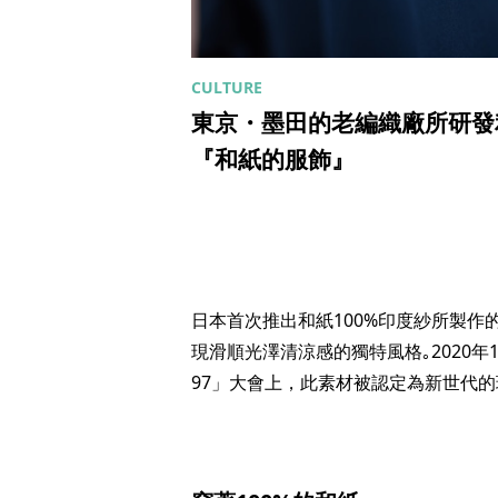
東京・墨田的老編織廠所研發
『和紙的服飾』
日本首次推出和紙100%印度紗所製作
現滑順光澤清涼感的獨特風格｡2020年1月在
97」大會上，此素材被認定為新世代的