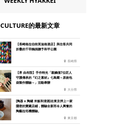
WEEKLY HYAKKEI
CULTURE的最新文章
【長崎格拉伯街英迪格酒店】與住客共同
折疊的千羽鶴捐贈予和平公園
長崎県
【界 由布院】手作時光「親觸僅7位匠人
守護傳承的『幻之素材』七島藺～原創包
袋製作體驗～」活動舉辦
大分県
[陶器 x 陶罐 米飯和清酒]在東京押上一家
隱密的寶藏店鋪，體驗全新而令人興奮的
陶藝拉坯機體驗。
東京都