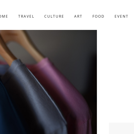
京都
227件
OME
TRAVEL
CULTURE
ART
FOOD
EVENT