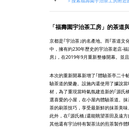
＞搜索福壽園宇治茶工房附近
「福壽園宇治茶工房」的茶道與
京都是｢宇治茶｣的名產地。而｢茶道文
中，擁有約230年歷史的宇治茶老店‐
房｣，在2019年9月重新整修開幕。
本次的重新開幕新增了｢體驗茶亭二十
驗茶道的樂趣。設施內還使用了據說當時
材，為了重現當時氣氛建造新的｢源氏橋
選喜愛的小屋，在小屋內體驗茶道。抹
茶的刷茶技巧，享受最新鮮的抹茶美味
此外，在｢源氏橋｣還能眺望茶田及遠
其他還有宇治特有製茶法的煎茶製作體驗