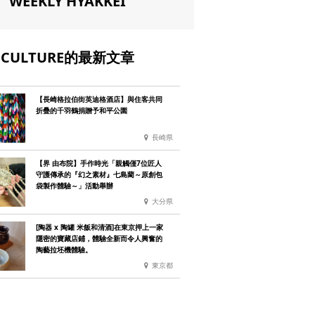
WEEKLY HYAKKEI
CULTURE的最新文章
【長崎格拉伯街英迪格酒店】與住客共同
折疊的千羽鶴捐贈予和平公園
長崎県
【界 由布院】手作時光「親觸僅7位匠人
守護傳承的『幻之素材』七島藺～原創包
袋製作體驗～」活動舉辦
大分県
[陶器 x 陶罐 米飯和清酒]在東京押上一家
隱密的寶藏店鋪，體驗全新而令人興奮的
陶藝拉坯機體驗。
東京都