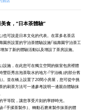
的酒店
美食，“日本茶體驗”
化｣也可說是日本文化的代表。在眾多名茶店
福壽園所設置的宇治茶體驗設施｢福壽園宇治茶工
並且增加了新的體驗活動以及增設了茶房設施。
帖｣設施，在此您可在獨立空間的個室包房裡體
豐臣秀吉泡茶取水的地方‐｢宇治橋｣的部分舊
｣。並在橋上設置了20間小房屋，您可從中挑
茶的刷茶方法可一邊參考說明一邊親自體驗抹
。
方的平等院，讓您享受片刻的寧靜時光。
‐｢手揉茶製作｣、轉動石磨來製作抹茶的體