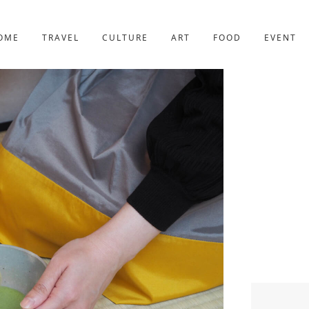
京都
227件
OME
TRAVEL
CULTURE
ART
FOOD
EVENT