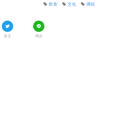
飲食
文化
傳統
推文
傳送