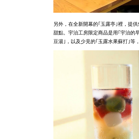
另外，在全新開幕的｢玉露亭｣裡，提
甜點。宇治工房限定商品是用｢宇治的早
豆湯｣，以及少見的｢玉露水果蘇打｣等