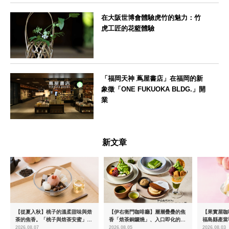
在大阪世博會體驗虎竹的魅力：竹
虎工匠的花籃體驗
大阪府
「福岡天神 蔦屋書店」在福岡的新
象徵「ONE FUKUOKA BLDG.」開
業
福岡県
新文章
【從夏入秋】桃子的溫柔甜味與焙
【伊右衛門咖啡廳】層層疊疊的焦
【果實屋咖
茶的焦香。「桃子與焙茶安蜜」將
香「焙茶銅鑼燒」、入口即化的
福島縣產當
於8月中旬起限時販售
「宇治抹茶提拉米蘇」全新登場
2026.08.07
2026.08.05
2026.08.03