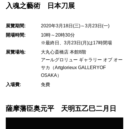
入魂之藝術 日本刀展
展覽期間:
2020年3月18日(三)～3月23日(一)
開場時間:
10時～20時30分
※最終日、3月23日(月)は17時閉場
展覽場地:
大丸心斎橋店 本館8階
アールグロリュー ギャラリー オブ オー
サカ（Artglorieux GALLERYOF
OSAKA）
入場費:
免費
薩摩藩臣奥元平 天明五乙巳二月日