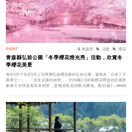
青森県
活動
櫻花
青森縣弘前公園「冬季櫻花燈光秀」活動，欣賞冬
季櫻花美景
每年4月下旬至5月上旬舉辦弘前櫻花祭的弘前公園，被譽為「日本三大
夜櫻之一」、「此生必看的絕景」，約50種2,600株櫻花齊放的壯麗景
象吸引全球遊客前來朝聖，是極受歡迎的觀光勝地。配合最佳觀雪時
節，將於2025年12月1日（週一）至2026年2月28日（週六）期間舉辦
「冬季櫻花燈光秀」。