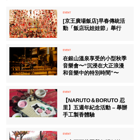
[京王廣場飯店]早春傳統活
動「飯店玩娃娃節」舉行
在銀山溫泉享受的小型秋季
音樂會〜“沉浸在大正浪漫
和音樂中的特別時間”〜
【NARUTO＆BORUTO 忍
里】五週年紀念活動 – 舉辦
手工製香體驗