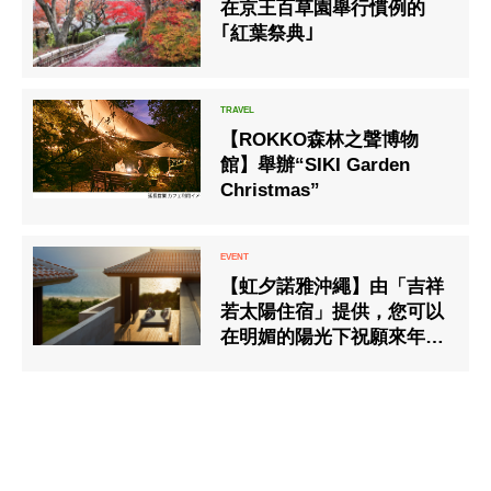
在京王百草園舉行慣例的
｢紅葉祭典｣
【ROKKO森林之聲博物
館】舉辦“SIKI Garden
Christmas”
【虹夕諾雅沖繩】由「吉祥
若太陽住宿」提供，您可以
在明媚的陽光下祝願來年身
體健康、好運連連。