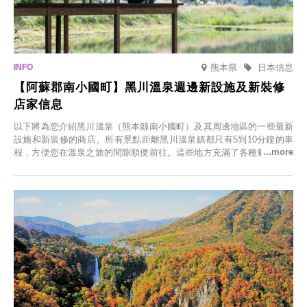
熊本県
日本信息
【阿蘇郡南小國町】黑川溫泉週邊新設施及新裝修
店家信息
以下將為您介紹黑川溫泉（熊本縣南小國町）及其周邊地區的一些最新
設施和新裝修的商店。所有景點距離黑川溫泉鎮都只有5到10分鐘的車
程，方便您在溫泉之旅的間隙順便前往。這些地方充滿了各種魅力，包
括由老字號旅館新開的店、掩映在蔥鬱鄉村中的咖啡館，以及使用當地
食材的餐廳。讓您體驗黑川溫泉的全新樂趣。