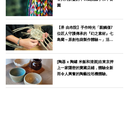
園
長崎県
【界 由布院】手作時光「親觸僅7
位匠人守護傳承的『幻之素材』七
島藺～原創包袋製作體驗～」活動
舉辦
大分県
[陶器 x 陶罐 米飯和清酒]在東京押
上一家隱密的寶藏店鋪，體驗全新
而令人興奮的陶藝拉坯機體驗。
東京都