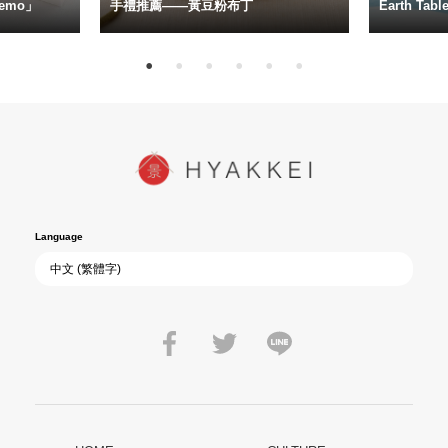
emo」
手禮推薦——黃豆粉布丁
Earth Ta
Language