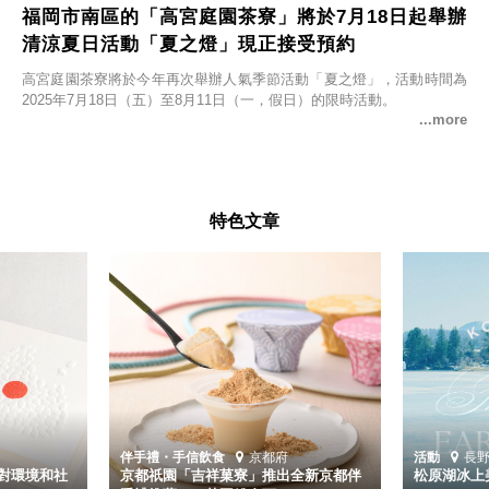
福岡市南區的「高宮庭園茶寮」將於7月18日起舉辦
清涼夏日活動「夏之燈」現正接受預約
高宮庭園茶寮將於今年再次舉辦人氣季節活動「夏之燈」，活動時間為
2025年7月18日（五）至8月11日（一，假日）的限時活動。
特色文章
伴手禮・手信
飲食
京都府
活動
長
對環境和社
京都祇園「吉祥菓寮」推出全新京都伴
松原湖冰上美