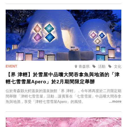
人的旅館，您才能在此與重要的人共度獨一無二的特別時光。
青森県
活動
文化
【界 津輕】於雪屋中品嚐大間吞拿魚與地酒的「津
輕七雪雪屋Apero」於2月期間限定舉辦
位於青森縣大鰐溫泉的溫泉旅館「界 津輕」，今年將再度於二月限定期
間舉辦「津輕七雪雪屋」活動，讓賓客在「七雪雪屋」中品嚐大間吞拿
魚與地酒，享受「津輕七雪雪屋Apero」的風情。