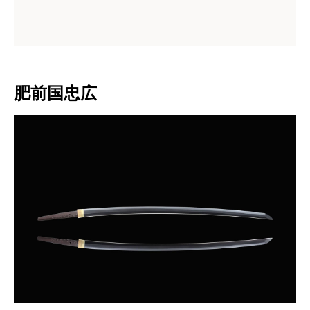
肥前国忠広