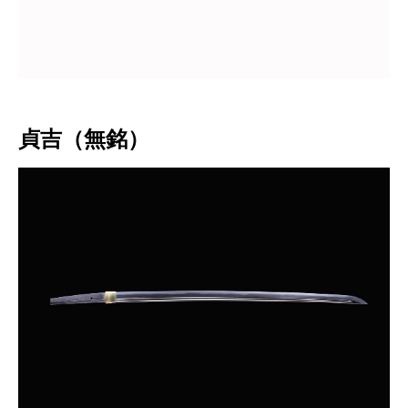
貞吉（無銘）