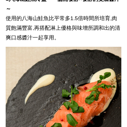
～
使用的八海山鮭魚比平常多1.5倍時間所培育,肉
質飽滿豐富,再搭配淋上優格與味增所調和出的清
爽口感醬汁一起享用。