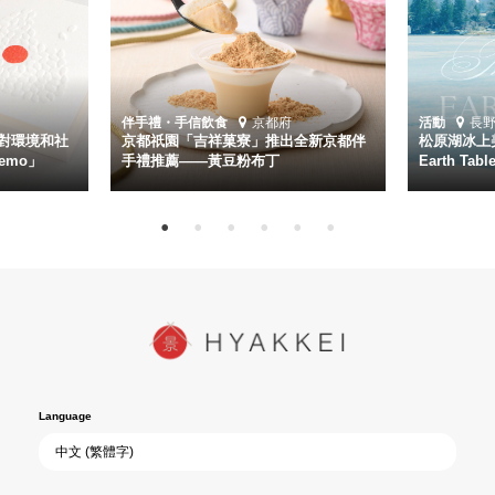
伴手禮・手信
飲食
京都府
活動
長
對環境和社
京都祇園「吉祥菓寮」推出全新京都伴
松原湖冰上美
emo」
手禮推薦——黃豆粉布丁
Earth Ta
Language