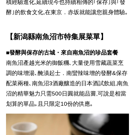
積經驗進化,延續現今也持續相傳的｢保存｣與｢發
酵｣的飲食文化,在東京．赤坂就能讓您親身體驗｡
【新潟縣南魚沼市特集展菜單】
■發酵與保存的古城・來自南魚沼的珍品套餐
南魚沼產越光米的御飯糰､大量使用雪藏蔬菜烹
調的味增湯､醃漬起士．南蠻辣味增的發酵&保存
配菜兩種､南魚沼3酒廠釀造的日本酒試飲組,南魚
沼的精華魅力只需500日圓就能品嘗,可說是相當
划算的單品｡且只限定10份的供應｡