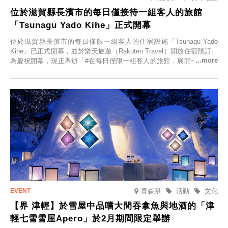
位於滋賀縣長濱市的每日僅接待一組客人的旅館
「Tsunagu Yado Kihe」正式開幕
位於滋賀縣長濱市的每日僅限一組客人的住宿設施「Tsunagu Yado
Kihe」已正式開幕，並於樂天旅遊（Rakuten Travel）開放住宿預訂。
為慶祝開幕，現正舉辦「#在每日僅限一組客人的旅館，展開一生一次
的回憶之旅」活動，提供一晚兩日的免費住宿。正因是每日僅限一組客
人的旅館，您才能在此與重要的人共度獨一無二的特別時光。
青森県
活動
文化
【界 津輕】於雪屋中品嚐大間吞拿魚與地酒的「津
輕七雪雪屋Apero」於2月期間限定舉辦