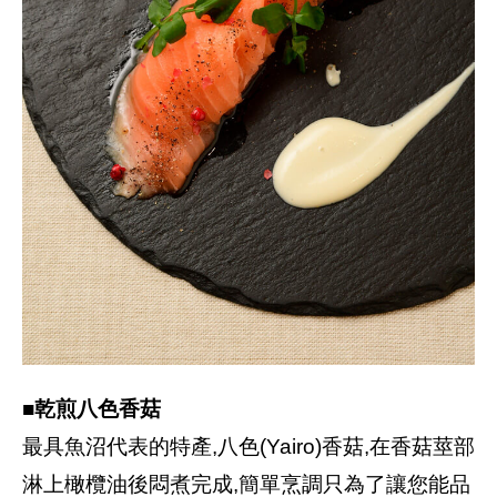
■乾煎八色香菇
最具魚沼代表的特產,八色(Yairo)香菇,在香菇莖部
淋上橄欖油後悶煮完成,簡單烹調只為了讓您能品