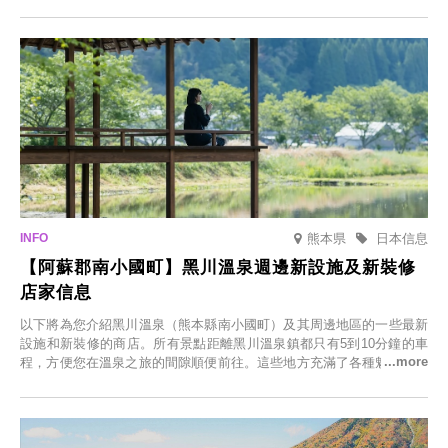
節，將於2025年12月1日（週一）至2026年2月28日（週六）期間舉辦
「冬季櫻花燈光秀」。
熊本県
日本信息
【阿蘇郡南小國町】黑川溫泉週邊新設施及新裝修
店家信息
以下將為您介紹黑川溫泉（熊本縣南小國町）及其周邊地區的一些最新
設施和新裝修的商店。所有景點距離黑川溫泉鎮都只有5到10分鐘的車
程，方便您在溫泉之旅的間隙順便前往。這些地方充滿了各種魅力，包
括由老字號旅館新開的店、掩映在蔥鬱鄉村中的咖啡館，以及使用當地
食材的餐廳。讓您體驗黑川溫泉的全新樂趣。