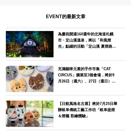
EVENT的最新文章
為慶祝開湯160週年的北海道札幌
市・定山溪溫泉，將以「和風燈
光」點綴的活動「定山溪 夏燈路
2026」
北海道
充滿貓咪元素的手作市集「CAT
CIRCUS」擴展至3個會場，將於9
月26日（週六）、27日（週日）在
愛知縣瀨戶市舉辦
愛知県
【日航風格名古屋】將於7月25日舉
辦岐阜傳統工藝工作坊「岐阜提燈
＆燈籠 彩繪體驗」