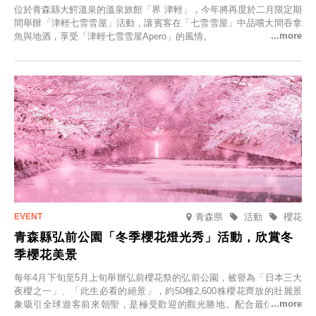
位於青森縣大鰐溫泉的溫泉旅館「界 津輕」，今年將再度於二月限定期
間舉辦「津輕七雪雪屋」活動，讓賓客在「七雪雪屋」中品嚐大間吞拿
魚與地酒，享受「津輕七雪雪屋Apero」的風情。
青森県
活動
櫻花
青森縣弘前公園「冬季櫻花燈光秀」活動，欣賞冬
季櫻花美景
每年4月下旬至5月上旬舉辦弘前櫻花祭的弘前公園，被譽為「日本三大
夜櫻之一」、「此生必看的絕景」，約50種2,600株櫻花齊放的壯麗景
象吸引全球遊客前來朝聖，是極受歡迎的觀光勝地。配合最佳觀雪時