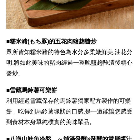
■糯米豬(もち豚)的五花肉鹽趜醬炒
眾所皆知糯米豬的特色為水分多柔嫩鮮美,油花分
明,將如此美味的豬肉經過一整晚鹽趜醃漬後精心
醬炒。
■雪藏馬鈴薯可樂餅
利用經過雪藏保存的馬鈴薯獨家配方製作的可樂
餅。吃得到馬鈴薯塊狀的口感,是一道能讓您感受
到食材本身單純樸實的美味單品。
■八海山鮭魚冷盤 ～舖滿發酵×發酵的雙層醬汁