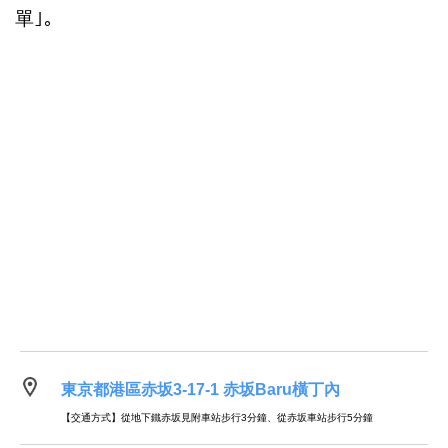
單｣｡
東京都港區赤坂3-17-1 赤坂Baru橫丁內
【交通方式】從地下鐵赤坂見附車站步行3分鐘、從赤坂車站步行5分鐘