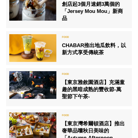
創店起3個月速銷3萬個的
「Jersey Mou Mou」新商
品
CHABAR推出地瓜飲料，以
新方式享受傳統茶
【東京雅敘園酒店】充滿童
趣的黑暗成熟的豐收節-萬
聖節下午茶-
【東京灣希爾頓酒店】推出
奢華品嚐秋日美味的
「Autumn Afternoon