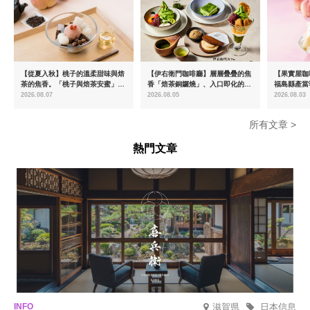
【從夏入秋】桃子的溫柔甜味與焙
【伊右衛門咖啡廳】層層疊疊的焦
【果實屋咖
茶的焦香。「桃子與焙茶安蜜」將
香「焙茶銅鑼燒」、入口即化的
福島縣產當
於8月中旬起限時販售
「宇治抹茶提拉米蘇」全新登場
2026.08.07
2026.08.05
2026.08.03
所有文章 >
熱門文章
滋賀県
日本信息