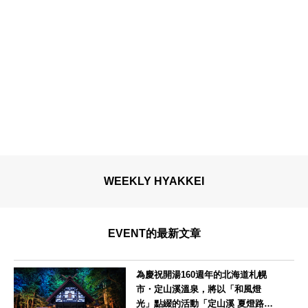
WEEKLY HYAKKEI
EVENT的最新文章
為慶祝開湯160週年的北海道札幌
市・定山溪溫泉，將以「和風燈
光」點綴的活動「定山溪 夏燈路