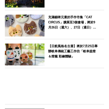
2026」
北海道
充滿貓咪元素的手作市集「CAT
CIRCUS」擴展至3個會場，將於9
月26日（週六）、27日（週日）在
愛知縣瀨戶市舉辦
愛知県
【日航風格名古屋】將於7月25日舉
辦岐阜傳統工藝工作坊「岐阜提燈
＆燈籠 彩繪體驗」
愛知県