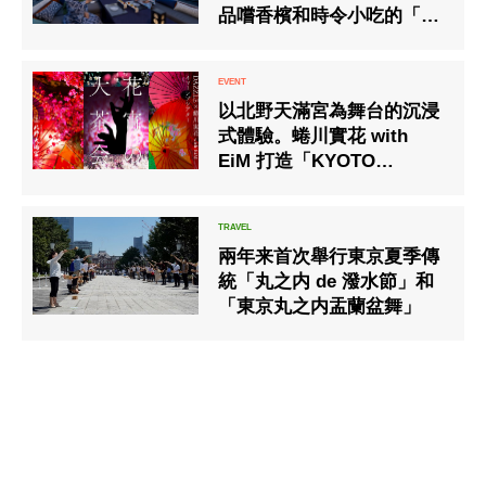
品嚐香檳和時令小吃的「夏
夜酷船Asobi」。
以北野天滿宮為舞台的沉浸
式體驗。蜷川實花 with
EiM 打造「KYOTO
NIPPON FESTIVAL」盛大
開幕
兩年来首次舉行東京夏季傳
統「丸之内 de 潑水節」和
「東京丸之内盂蘭盆舞」