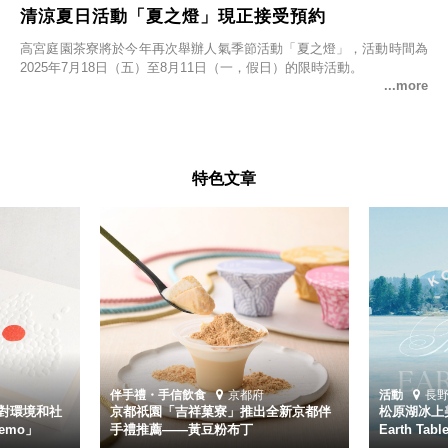
清涼夏日活動「夏之燈」現正接受預約
高宮庭園茶寮將於今年再次舉辦人氣季節活動「夏之燈」，活動時間為
2025年7月18日（五）至8月11日（一，假日）的限時活動。
特色文章
伴手禮・手信
飲食
京都府
活動
長
對環境和社
京都祇園「吉祥菓寮」推出全新京都伴
松原湖冰上美
emo」
手禮推薦——黃豆粉布丁
Earth Ta