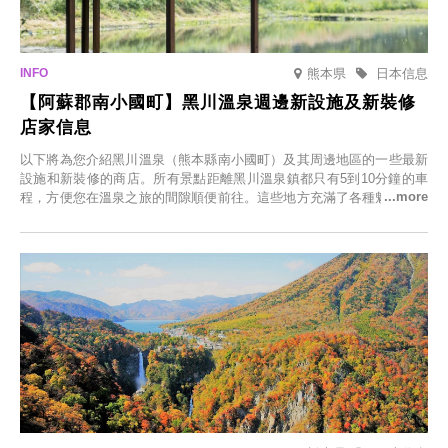
熊本県
日本信息
【阿蘇郡南小國町】黑川溫泉週邊新設施及新裝修
店家信息
以下將為您介紹黑川溫泉（熊本縣南小國町）及其周邊地區的一些最新
設施和新裝修的商店。所有景點距離黑川溫泉鎮都只有5到10分鐘的車
程，方便您在溫泉之旅的間隙順便前往。這些地方充滿了各種魅力，包
括由老字號旅館新開的店、掩映在蔥鬱鄉村中的咖啡館，以及使用當地
食材的餐廳。讓您體驗黑川溫泉的全新樂趣。