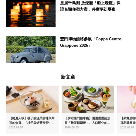
皇居千鳥淵 放燈籠「船上燈籠」保
證名額住宿方案，共度夢幻夏夜
東京都
豐田博物館將參展「Coppa Centro
Giappone 2026」
愛知県
新文章
【從夏入秋】桃子的溫柔甜味與焙
【伊右衛門咖啡廳】層層疊疊的焦
【果實屋咖
茶的焦香。「桃子與焙茶安蜜」將
香「焙茶銅鑼燒」、入口即化的
福島縣產當
於8月中旬起限時販售
「宇治抹茶提拉米蘇」全新登場
2026.08.07
2026.08.05
2026.08.03