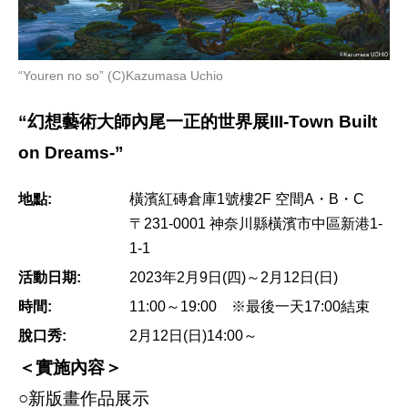
“Youren no so” (C)Kazumasa Uchio
“幻想藝術大師內尾一正的世界展III-Town Built
on Dreams-”
地點:
橫濱紅磚倉庫1號樓2F 空間A・B・C
〒231-0001 神奈川縣橫濱市中區新港1-
1-1
活動日期:
2023年2月9日(四)～2月12日(日)
時間:
11:00～19:00 ※最後一天17:00結束
脫口秀:
2月12日(日)14:00～
＜實施內容＞
○新版畫作品展示