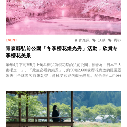
青森県
活動
櫻花
青森縣弘前公園「冬季櫻花燈光秀」活動，欣賞冬
季櫻花美景
每年4月下旬至5月上旬舉辦弘前櫻花祭的弘前公園，被譽為「日本三大
夜櫻之一」、「此生必看的絕景」，約50種2,600株櫻花齊放的壯麗景
象吸引全球遊客前來朝聖，是極受歡迎的觀光勝地。配合最佳觀雪時
節，將於2025年12月1日（週一）至2026年2月28日（週六）期間舉辦
「冬季櫻花燈光秀」。