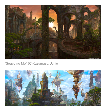
“Sogyo no Me” (C)Kazumasa Uchio