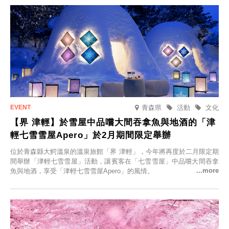
青森県
活動
文化
【界 津輕】於雪屋中品嚐大間吞拿魚與地酒的「津
輕七雪雪屋Apero」於2月期間限定舉辦
位於青森縣大鰐溫泉的溫泉旅館「界 津輕」，今年將再度於二月限定期
間舉辦「津輕七雪雪屋」活動，讓賓客在「七雪雪屋」中品嚐大間吞拿
魚與地酒，享受「津輕七雪雪屋Apero」的風情。