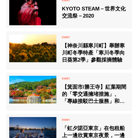
KYOTO STEAM－世界文化
交流祭－2020
【神奈川縣寒川町】舉辦寒
川町冬季特產「寒川冬季向
日葵第2季」參觀採摘體驗
【箕面市/勝王寺】紅葉期間
的「零交通擁堵措施」、
「專線接駁巴士服務」和
「特別夜間照明」從2024年
11月9日開始實施
「虹夕諾亞東京」在包租船
上一邊欣賞東京夜景，一邊