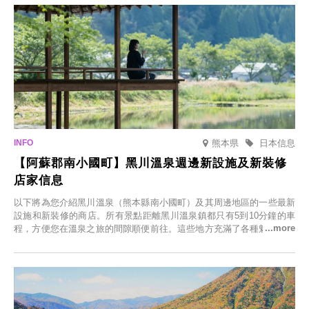
熊本県
日本信息
【阿蘇郡南小國町】黑川溫泉週邊新設施及新裝修
店家信息
以下將為您介紹黑川溫泉（熊本縣南小國町）及其周邊地區的一些最新
設施和新裝修的商店。所有景點距離黑川溫泉鎮都只有5到10分鐘的車
程，方便您在溫泉之旅的間隙順便前往。這些地方充滿了各種魅力，包
括由老字號旅館新開的店、掩映在蔥鬱鄉村中的咖啡館，以及使用當地
食材的餐廳。讓您體驗黑川溫泉的全新樂趣。