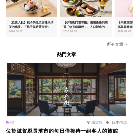
【從夏入秋】桃子的溫柔甜味與焙
【伊右衛門咖啡廳】層層疊疊的焦
【果實屋咖
茶的焦香。「桃子與焙茶安蜜」將
香「焙茶銅鑼燒」、入口即化的
福島縣產當
於8月中旬起限時販售
「宇治抹茶提拉米蘇」全新登場
2026.08.07
2026.08.05
2026.08.03
所有文章 >
熱門文章
滋賀県
日本信息
位於滋賀縣長濱市的每日僅接待一組客人的旅館