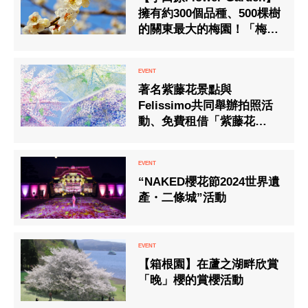
擁有約300個品種、500棵樹
的關東最大的梅園！「梅花
節」於2025年1月25日至3月
2日舉行
著名紫藤花景點與
Felissimo共同舉辦拍照活
動、免費租借「紫藤花
傘」。
“NAKED櫻花節2024世界遺
產・二條城”活動
【箱根園】在蘆之湖畔欣賞
「晚」櫻的賞櫻活動