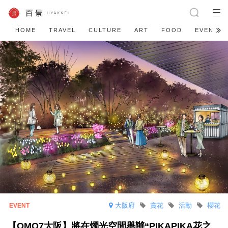
HOME
TRAVEL
CULTURE
ART
FOOD
EVENT
大阪府
賞花
活動
櫻花
【OMO7大阪】將在燭光空間舉辦“PIKAPIKA花之