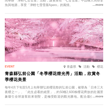
間舉辦「津輕七雪雪屋」活動，讓賓客在「七雪雪屋」中品嚐大間吞拿
魚與地酒，享受「津輕七雪雪屋Apero」的風情。
青森県
活動
櫻花
青森縣弘前公園「冬季櫻花燈光秀」活動，欣賞冬
季櫻花美景
每年4月下旬至5月上旬舉辦弘前櫻花祭的弘前公園，被譽為「日本三大
夜櫻之一」、「此生必看的絕景」，約50種2,600株櫻花齊放的壯麗景
象吸引全球遊客前來朝聖，是極受歡迎的觀光勝地。配合最佳觀雪時
節，將於2025年12月1日（週一）至2026年2月28日（週六）期間舉辦
「冬季櫻花燈光秀」。