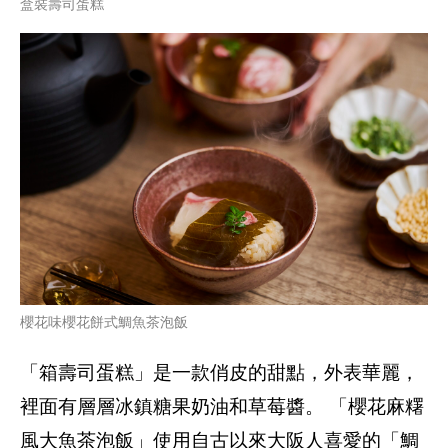
盒裝壽司蛋糕
櫻花味櫻花餅式鯛魚茶泡飯
「箱壽司蛋糕」是一款俏皮的甜點，外表華麗，
裡面有層層冰鎮糖果奶油和草莓醬。 「櫻花麻糬
風大魚茶泡飯」使用自古以來大阪人喜愛的「鯛