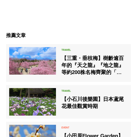
推薦文章
【三重・垂枝梅】樹齡逾百
年的『天之龍』『地之龍』
等約200株名梅齊聚的「鈴
鹿之森庭園」，將於2月21
日起開放參觀。夜間亦實施
燈光點綴。
【小石川後樂園】日本鳶尾
花最佳觀賞時期
【小田原Flower Garden】