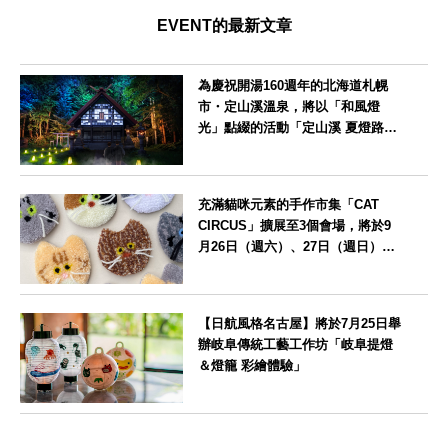
EVENT的最新文章
為慶祝開湯160週年的北海道札幌
市・定山溪溫泉，將以「和風燈
光」點綴的活動「定山溪 夏燈路
2026」
北海道
充滿貓咪元素的手作市集「CAT
CIRCUS」擴展至3個會場，將於9
月26日（週六）、27日（週日）在
愛知縣瀨戶市舉辦
愛知県
【日航風格名古屋】將於7月25日舉
辦岐阜傳統工藝工作坊「岐阜提燈
＆燈籠 彩繪體驗」
愛知県