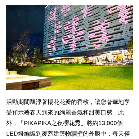
活動期間飄浮著櫻花花瓣的香檳，讓您奢華地享
受預示著春天到來的絢麗香氣和甜美口感。此
外，「PIKAPIKA之夜櫻花秀」將約13,000個
LED燈編織到覆蓋建築物牆壁的外膜中，每天僅