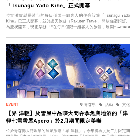
「Tsunagu Yado Kihe」正式開幕
位於滋賀縣長濱市的每日僅限一組客人的住宿設施「Tsunagu Yado
Kihe」已正式開幕，並於樂天旅遊（Rakuten Travel）開放住宿預訂。
為慶祝開幕，現正舉辦「#在每日僅限一組客人的旅館，展開一生一次
的回憶之旅」活動，提供一晚兩日的免費住宿。正因是每日僅限一組客
人的旅館，您才能在此與重要的人共度獨一無二的特別時光。
青森県
活動
文化
【界 津輕】於雪屋中品嚐大間吞拿魚與地酒的「津
輕七雪雪屋Apero」於2月期間限定舉辦
位於青森縣大鰐溫泉的溫泉旅館「界 津輕」，今年將再度於二月限定期