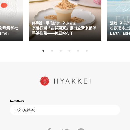
伴手禮・手信
飲食
京都府
活動
長
對環境和社
京都祇園「吉祥菓寮」推出全新京都伴
松原湖冰上美
emo」
手禮推薦——黃豆粉布丁
Earth Ta
Language