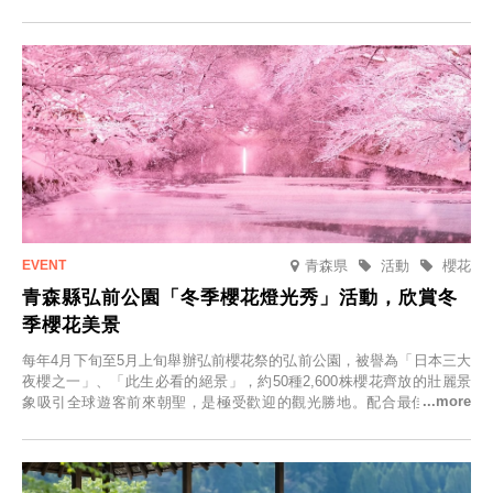
青森県
活動
櫻花
青森縣弘前公園「冬季櫻花燈光秀」活動，欣賞冬
季櫻花美景
每年4月下旬至5月上旬舉辦弘前櫻花祭的弘前公園，被譽為「日本三大
夜櫻之一」、「此生必看的絕景」，約50種2,600株櫻花齊放的壯麗景
象吸引全球遊客前來朝聖，是極受歡迎的觀光勝地。配合最佳觀雪時
節，將於2025年12月1日（週一）至2026年2月28日（週六）期間舉辦
「冬季櫻花燈光秀」。