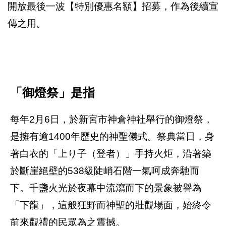
開放最後一波【特別優惠名額】招募，作為後續宣
傳之用。
「御燈祭」是指
每年2月6日，於新宮市神倉神社舉行的御燈祭，
是擁有逾1400年歷史的神聖儀式。祭典當日，身
著白衣的「上り子（登者）」手持火炬，沿著築
於斷崖絕壁的538級陡峭石階一氣呵成奔馳而
下。千盞火光於夜幕中流瀉而下的景象被譽為
「下龍」，這般狂野而神聖的壯觀場面，始終令
前來觀禮的民眾為之震撼。