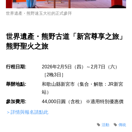
世界遺產・熊野速玉大社的正式參拜
世界遺產・熊野古道「新宮尊享之旅」
熊野聖火之旅
行程日期:
2026年2月5日（四）～2月7日（六）
［2晚3日］
舉辦地點:
和歌山縣新宮市（集合・解散：JR新宮
站）
參加費用:
44,000日圓（含稅） ※適用特別優惠價
＞詳情與報名請點此
活動
傳統