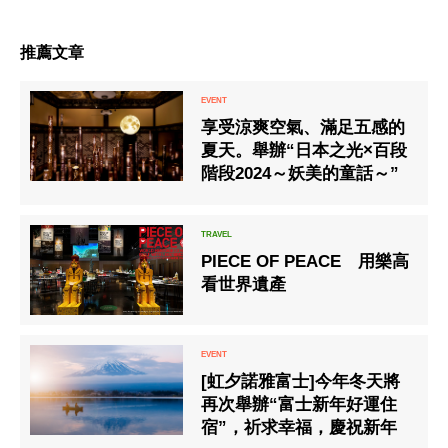
推薦文章
享受涼爽空氣、滿足五感的
夏天。舉辦“日本之光×百段
階段2024～妖美的童話～”
PIECE OF PEACE 用樂高
看世界遺產
[虹夕諾雅富士]今年冬天將
再次舉辦“富士新年好運住
宿”，祈求幸福，慶祝新年