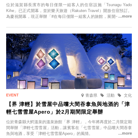
位於滋賀縣長濱市的每日僅限一組客人的住宿設施「Tsunagu Yado
Kihe」已正式開幕，並於樂天旅遊（Rakuten Travel）開放住宿預訂。
為慶祝開幕，現正舉辦「#在每日僅限一組客人的旅館，展開一生一次
的回憶之旅」活動，提供一晚兩日的免費住宿。正因是每日僅限一組客
人的旅館，您才能在此與重要的人共度獨一無二的特別時光。
青森県
活動
文化
【界 津輕】於雪屋中品嚐大間吞拿魚與地酒的「津
輕七雪雪屋Apero」於2月期間限定舉辦
位於青森縣大鰐溫泉的溫泉旅館「界 津輕」，今年將再度於二月限定期
間舉辦「津輕七雪雪屋」活動，讓賓客在「七雪雪屋」中品嚐大間吞拿
魚與地酒，享受「津輕七雪雪屋Apero」的風情。