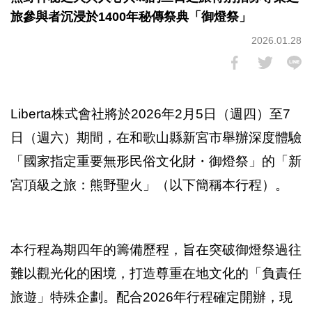
旅參與者沉浸於1400年秘傳祭典「御燈祭」
2026.01.28
Liberta株式會社將於2026年2月5日（週四）至7
日（週六）期間，在和歌山縣新宮市舉辦深度體驗
「國家指定重要無形民俗文化財・御燈祭」的「新
宮頂級之旅：熊野聖火」（以下簡稱本行程）。
本行程為期四年的籌備歷程，旨在突破御燈祭過往
難以觀光化的困境，打造尊重在地文化的「負責任
旅遊」特殊企劃。配合2026年行程確定開辦，現