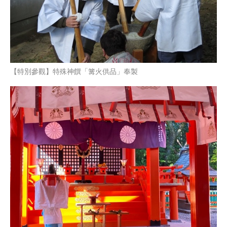
【特別參觀】特殊神饌「篝火供品」奉製