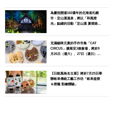
為慶祝開湯160週年的北海道札幌
市・定山溪溫泉，將以「和風燈
光」點綴的活動「定山溪 夏燈路
2026」
北海道
充滿貓咪元素的手作市集「CAT
CIRCUS」擴展至3個會場，將於9
月26日（週六）、27日（週日）在
愛知縣瀨戶市舉辦
愛知県
【日航風格名古屋】將於7月25日舉
辦岐阜傳統工藝工作坊「岐阜提燈
＆燈籠 彩繪體驗」
愛知県