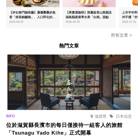
【伊右衛門咖啡廳】層層疊疊的焦
【果實屋咖啡】限量販售山梨縣及
上市半年即突
香「焙茶銅鑼燒」、入口即化的
福島縣產當季水果「白桃」甜點
伴手禮「米
「宇治抹茶提拉米蘇」全新登場
起推出首款
2026.08.05
2026.08.03
2026.07.31
密瓜味」
所有文章 >
熱門文章
滋賀県
日本信息
位於滋賀縣長濱市的每日僅接待一組客人的旅館
「Tsunagu Yado Kihe」正式開幕