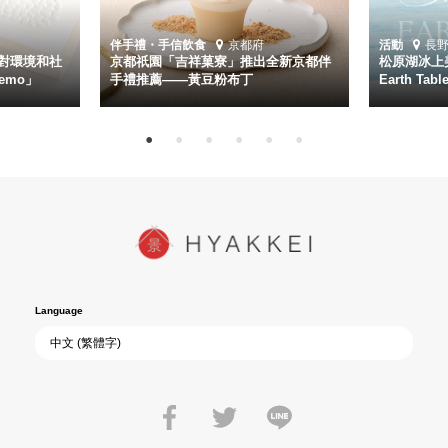
伴手禮・手信
飲食
京都府
活動
長
對環境和社
京都祇園「吉祥菓寮」推出全新京都伴
松原湖冰上美
emo」
手禮推薦——黃豆粉布丁
Earth Ta
Language