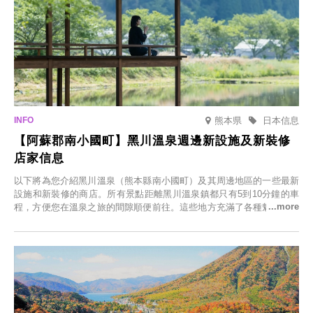
熊本県
日本信息
【阿蘇郡南小國町】黑川溫泉週邊新設施及新裝修
店家信息
以下將為您介紹黑川溫泉（熊本縣南小國町）及其周邊地區的一些最新
設施和新裝修的商店。所有景點距離黑川溫泉鎮都只有5到10分鐘的車
程，方便您在溫泉之旅的間隙順便前往。這些地方充滿了各種魅力，包
括由老字號旅館新開的店、掩映在蔥鬱鄉村中的咖啡館，以及使用當地
食材的餐廳。讓您體驗黑川溫泉的全新樂趣。