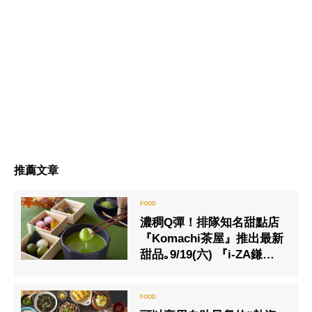
推薦文章
濃稠Q彈！排隊知名甜點店
『Komachi茶屋』推出最新
甜品｡9/19(六) 『i-ZA鎌
倉』的4家商店一同推出新
商品來豐富各位的秋季