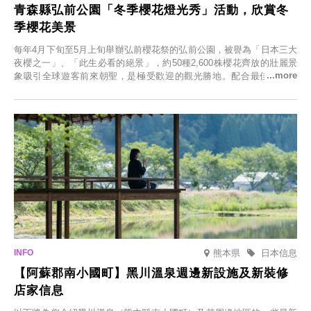
青森縣弘前公園「冬季櫻花燈光秀」活動，欣賞冬
季櫻花美景
每年4月下旬至5月上旬舉辦弘前櫻花祭的弘前公園，被譽為「日本三大
夜櫻之一」、「此生必看的絕景」，約50種2,600株櫻花齊放的壯麗景
象吸引全球遊客前來朝聖，是極受歡迎的觀光勝地。配合最佳觀雪時
節，將於2025年12月1日（週一）至2026年2月28日（週六）期間舉辦
「冬季櫻花燈光秀」。
熊本県
日本信息
【阿蘇郡南小國町】黑川溫泉週邊新設施及新裝修
店家信息