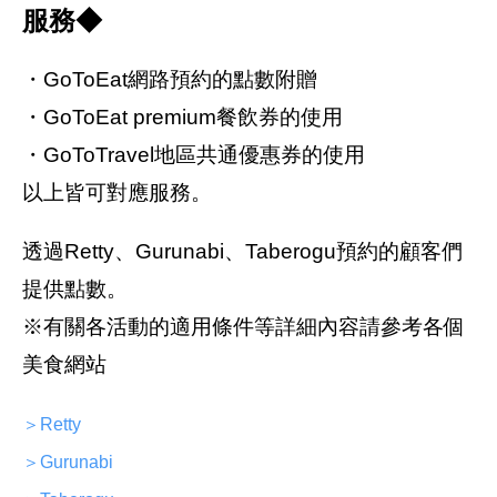
服務◆
・GoToEat網路預約的點數附贈
・GoToEat premium餐飲券的使用
・GoToTravel地區共通優惠券的使用
以上皆可對應服務。
透過Retty、Gurunabi、Taberogu預約的顧客們
提供點數。
※有關各活動的適用條件等詳細內容請參考各個
美食網站
＞Retty
＞Gurunabi