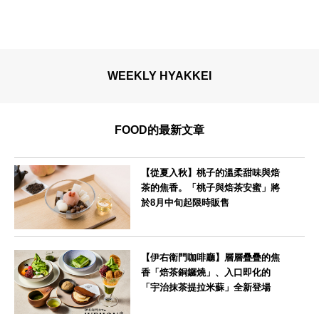
WEEKLY HYAKKEI
FOOD的最新文章
【從夏入秋】桃子的溫柔甜味與焙
茶的焦香。「桃子與焙茶安蜜」將
於8月中旬起限時販售
--
【伊右衛門咖啡廳】層層疊疊的焦
香「焙茶銅鑼燒」、入口即化的
「宇治抹茶提拉米蘇」全新登場