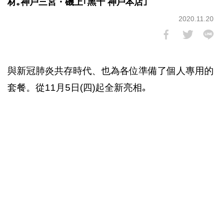
材｡神戶三宮・磯上｢黑十 神戶本店｣
2020.11.20
與新冠肺炎共存時代、也為各位準備了個人專用的
套餐。從11月5日(四)起全新亮相｡