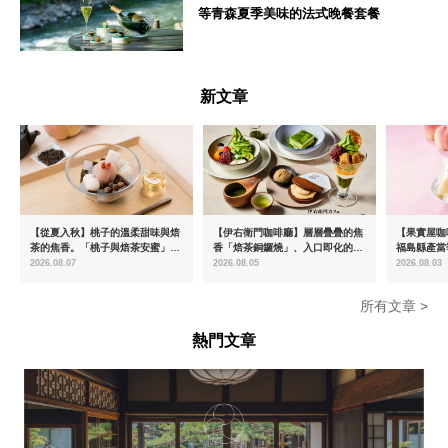
等青森夏季美味的法式晚餐套餐
青森県
新文章
【從夏入秋】桃子的溫柔甜味與焙
【伊右衛門咖啡廳】層層疊疊的焦
【果實屋咖
茶的焦香。「桃子與焙茶安蜜」將
香「焙茶銅鑼燒」、入口即化的
福島縣產當
於8月中旬起限時販售
「宇治抹茶提拉米蘇」全新登場
2026.08.07
2026.08.05
2026.08.03
所有文章 >
熱門文章