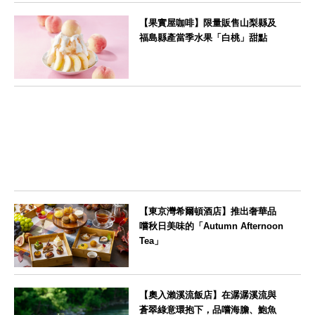
--
【果實屋咖啡】限量販售山梨縣及
福島縣產當季水果「白桃」甜點
東京都
【東京灣希爾頓酒店】推出奢華品
嚐秋日美味的「Autumn Afternoon
Tea」
東京都
【奧入瀨溪流飯店】在潺潺溪流與
蒼翠綠意環抱下，品嚐海膽、鮑魚