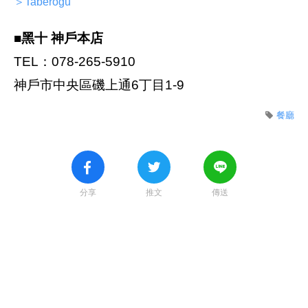
＞Taberogu
■黑十 神戶本店
TEL：078-265-5910
神戶市中央區磯上通6丁目1-9
餐廳
分享
推文
傳送