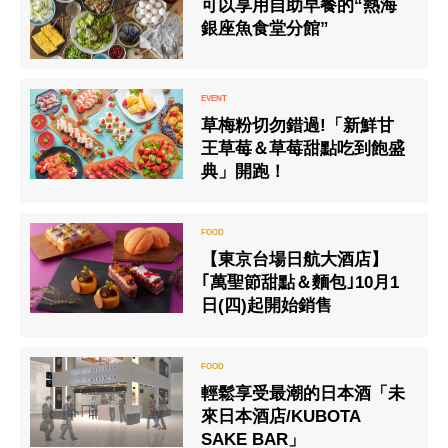
可以享用自助早餐的“熱海
銀座魚食堂分館”
草梅粉切勿錯過!「新鮮甘
王草莓＆草莓甜點吃到飽盛
典」開跑！
【東京台場日航大酒店】
｢萬聖節甜點＆麵包｣10月1
日(四)起開始銷售
輕鬆享受最潮的日本酒「未
來日本酒店/KUBOTA
SAKE BAR」