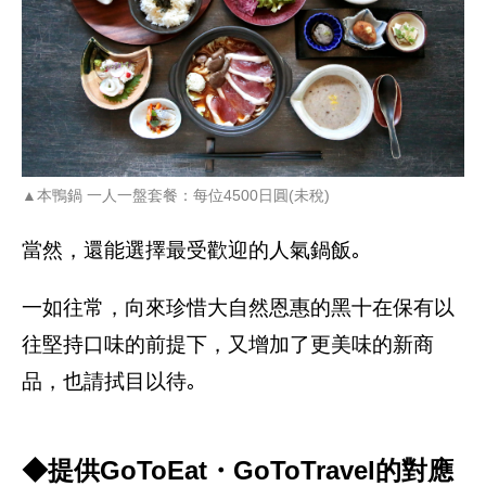
▲本鴨鍋 一人一盤套餐：每位4500日圓(未稅)
當然，還能選擇最受歡迎的人氣鍋飯｡
一如往常，向來珍惜大自然恩惠的黑十在保有以
往堅持口味的前提下，又增加了更美味的新商
品，也請拭目以待｡
◆提供GoToEat・GoToTravel的對應