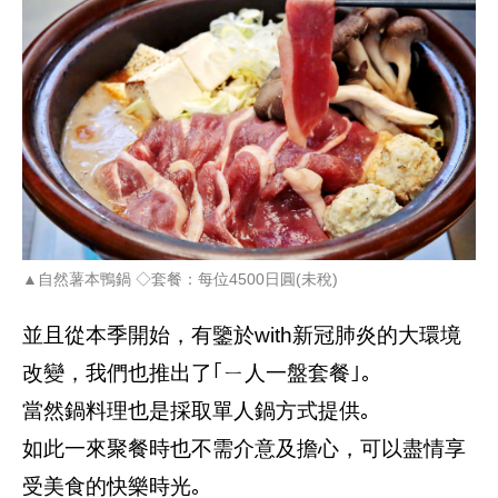
▲自然薯本鴨鍋 ◇套餐：每位4500日圓(未稅)
並且從本季開始，有鑒於with新冠肺炎的大環境
改變，我們也推出了｢ㄧ人一盤套餐｣｡
當然鍋料理也是採取單人鍋方式提供｡
如此一來聚餐時也不需介意及擔心，可以盡情享
受美食的快樂時光｡