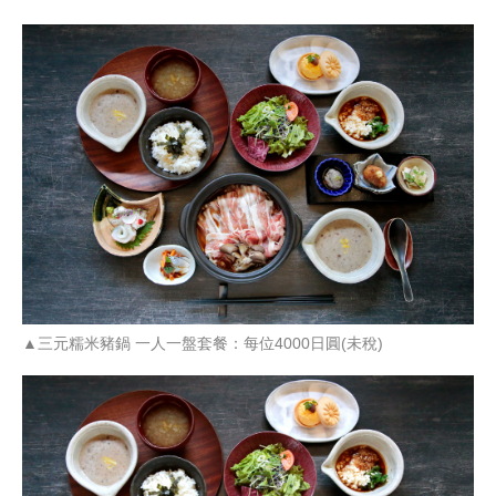
▲三元糯米豬鍋 一人一盤套餐：每位4000日圓(未稅)