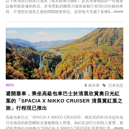
以下將為您介紹黑川溫泉（熊本縣南小國町）及其周邊地區的一些最新
設施和新裝修的商店。所有景點距離黑川溫泉鎮都只有5到10分鐘的車
程，方便您在溫泉之旅的間隙順便前往。這些地方充滿了各種魅力，包
括由老字號旅館新開的店、掩映在蔥鬱鄉村中的咖啡館，以及使用當地
食材的餐廳。讓您體驗黑川溫泉的全新樂趣。
栃木県
日本信息
避開塞車，乘坐高級包車巴士於清晨欣賞奧日光紅
葉的「SPACIA X NIKKO CRUISER 清晨賞紅葉之
旅」行程現已推出
高級包車巴士「SPACIA X NIKKO CRUISER」將於2025年10月起作為
日光地區的新型輔助交通服務投入營運。為紀念該巴士的投入運營，東
武拓普旅行社特推出“SPACIA X NIKKO CRUISER 清晨賞紅葉之旅”，