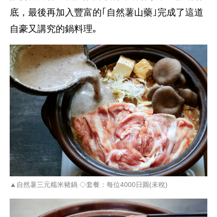
底，最後再加入豐富的｢自然薯山藥｣完成了這道
自豪又講究的鍋料理｡
▲自然薯三元糯米豬鍋 ◇套餐：每位4000日圓(未稅)