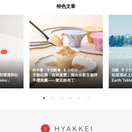
特色文章
伴手禮・手信
飲食
京都府
活動
長
對環境和社
京都祇園「吉祥菓寮」推出全新京都伴
松原湖冰上美
emo」
手禮推薦——黃豆粉布丁
Earth Ta