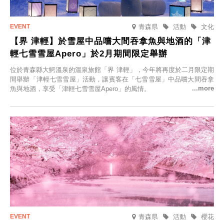
青森県
活動
文化
【界 津輕】於雪屋中品嚐大間吞拿魚與地酒的「津
輕七雪雪屋Apero」於2月期間限定舉辦
位於青森縣大鰐溫泉的溫泉旅館「界 津輕」，今年將再度於二月限定期
間舉辦「津輕七雪雪屋」活動，讓賓客在「七雪雪屋」中品嚐大間吞拿
魚與地酒，享受「津輕七雪雪屋Apero」的風情。
青森県
活動
櫻花