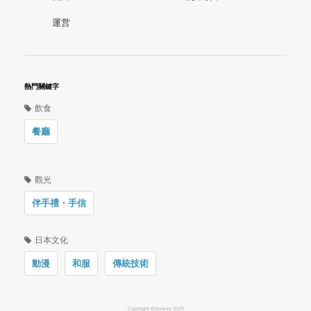
運営
熱門關鍵字
飲食
餐廳
觀光
伴手禮・手信
日本文化
動漫
和服
傳統技術
Copyright ©Oookey 2019