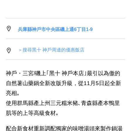
兵庫縣神戶市中央區磯上通6丁目1-9
＞搜尋黑十 神戶周邊的優惠飯店
神戶・三宮/磯上｢黑十 神戶本店｣最引以為傲的
自然薯山藥鍋全新改版升級，從11月5日起全新
亮相｡
使用群馬縣產上州三元糯米豬､青森縣產本鴨里
肌等的上等高級食材｡
配合新食材重新調配獨家的味噌湯頭來製作鍋湯