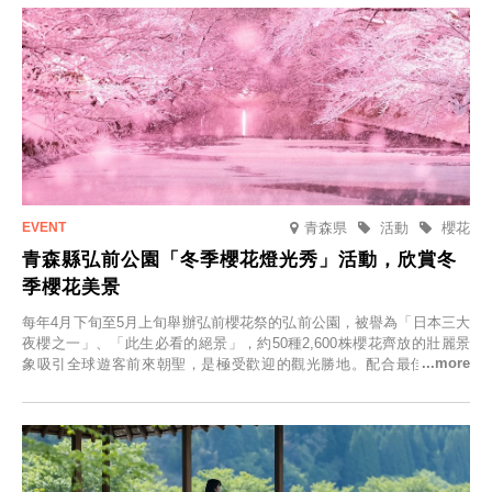
青森県
活動
櫻花
青森縣弘前公園「冬季櫻花燈光秀」活動，欣賞冬
季櫻花美景
每年4月下旬至5月上旬舉辦弘前櫻花祭的弘前公園，被譽為「日本三大
夜櫻之一」、「此生必看的絕景」，約50種2,600株櫻花齊放的壯麗景
象吸引全球遊客前來朝聖，是極受歡迎的觀光勝地。配合最佳觀雪時
節，將於2025年12月1日（週一）至2026年2月28日（週六）期間舉辦
「冬季櫻花燈光秀」。