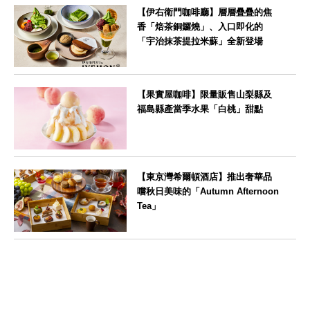
【伊右衛門咖啡廳】層層疊疊的焦
香「焙茶銅鑼燒」、入口即化的
「宇治抹茶提拉米蘇」全新登場
--
【果實屋咖啡】限量販售山梨縣及
福島縣產當季水果「白桃」甜點
東京都
【東京灣希爾頓酒店】推出奢華品
嚐秋日美味的「Autumn Afternoon
Tea」
東京都