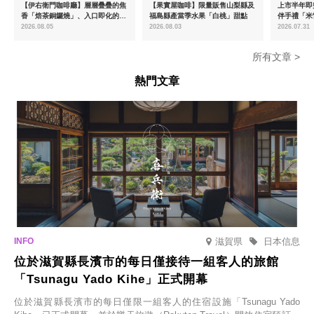
【伊右衛門咖啡廳】層層疊疊的焦
【果實屋咖啡】限量販售山梨縣及
上市半年即突
香「焙茶銅鑼燒」、入口即化的
福島縣產當季水果「白桃」甜點
伴手禮「米
「宇治抹茶提拉米蘇」全新登場
起推出首款
2026.08.05
2026.08.03
2026.07.31
密瓜味」
所有文章 >
熱門文章
滋賀県
日本信息
位於滋賀縣長濱市的每日僅接待一組客人的旅館
「Tsunagu Yado Kihe」正式開幕
位於滋賀縣長濱市的每日僅限一組客人的住宿設施「Tsunagu Yado