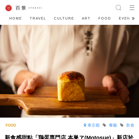
HOME
TRAVEL
CULTURE
ART
FOOD
EVENT
東京都
餐廳
飲食
新食感甜點「鶏蛋専門店 本巣ヱ(Motosue)」新店於