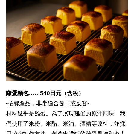
雞蛋麵包……540日元（含稅）
-招牌產品，非常適合節日或應客-
材料幾乎是雞蛋。為了展現雞蛋的原汁原味，我
們使用了米粉、米醋、米油、酒糟等原料，並採
用秘密製作方法，創造出濃郁的雞蛋風味和令人