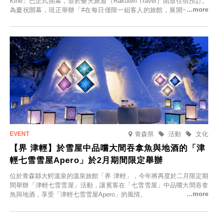
Kihe」已正式開幕，並於樂天旅遊（Rakuten Travel）開放住宿預訂。
為慶祝開幕，現正舉辦「#在每日僅限一組客人的旅館，展開一生一次
的回憶之旅」活動，提供一晚兩日的免費住宿。正因是每日僅限一組客
人的旅館，您才能在此與重要的人共度獨一無二的特別時光。
青森県
活動
文化
【界 津輕】於雪屋中品嚐大間吞拿魚與地酒的「津
輕七雪雪屋Apero」於2月期間限定舉辦
位於青森縣大鰐溫泉的溫泉旅館「界 津輕」，今年將再度於二月限定期
間舉辦「津輕七雪雪屋」活動，讓賓客在「七雪雪屋」中品嚐大間吞拿
魚與地酒，享受「津輕七雪雪屋Apero」的風情。