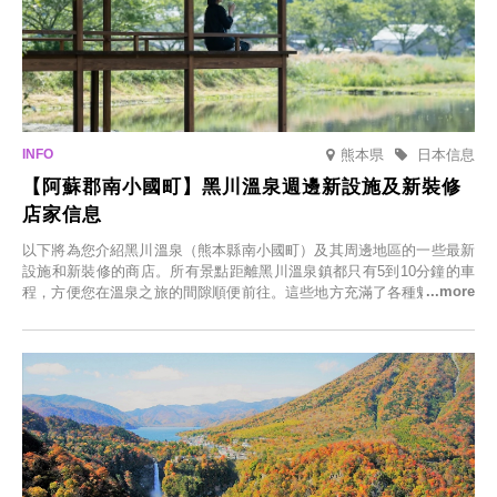
熊本県
日本信息
【阿蘇郡南小國町】黑川溫泉週邊新設施及新裝修
店家信息
以下將為您介紹黑川溫泉（熊本縣南小國町）及其周邊地區的一些最新
設施和新裝修的商店。所有景點距離黑川溫泉鎮都只有5到10分鐘的車
程，方便您在溫泉之旅的間隙順便前往。這些地方充滿了各種魅力，包
括由老字號旅館新開的店、掩映在蔥鬱鄉村中的咖啡館，以及使用當地
食材的餐廳。讓您體驗黑川溫泉的全新樂趣。