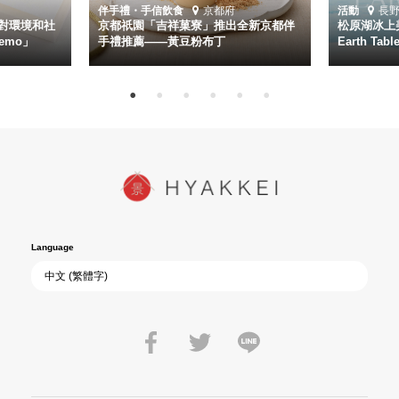
伴手禮・手信
飲食
京都府
活動
長
對環境和社
京都祇園「吉祥菓寮」推出全新京都伴
松原湖冰上美
emo」
手禮推薦——黃豆粉布丁
Earth Ta
Language