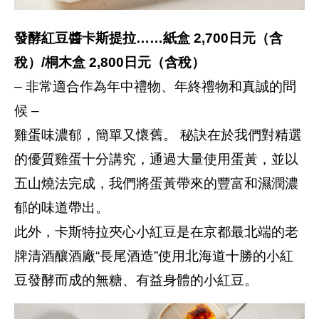
發酵紅豆醬卡斯提拉……紙盒 2,700日元（含
稅）/桐木盒 2,800日元（含稅）
– 非常適合作為年中禮物、年終禮物和真誠的問
候 –
雞蛋味濃郁，簡單又懷舊。 秘訣在於我們對精選
的優質雞蛋十分講究，通過大量使用蛋黃，並以
五山燒法完成，我們將蛋黃帶來的豐富和濕潤濃
郁的味道帶出。
此外，卡斯特拉夾心小紅豆是在京都最北端的老
牌清酒釀酒廠“長尾酒造”使用北海道十勝的小紅
豆發酵而成的無糖、有益身體的小紅豆。