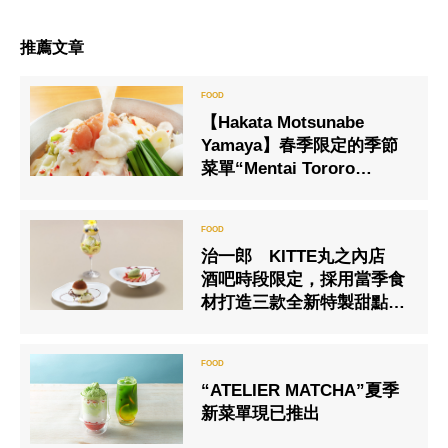
推薦文章
【Hakata Motsunabe
Yamaya】春季限定的季節
菜單“Mentai Tororo
Umaka Motsunabe”現已上
市
治一郎 KITTE丸之內店
酒吧時段限定，採用當季食
材打造三款全新特製甜點登
場。2026年3月1日（週日）
起販售
“ATELIER MATCHA”夏季
新菜單現已推出