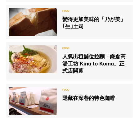
變得更加美味的「乃が美」
｢生｣土司
人氣出租舖位拉麵「鎌倉高
湯工坊 Kinu to Komu」正
式店開幕
隱藏在深巷的特色咖啡