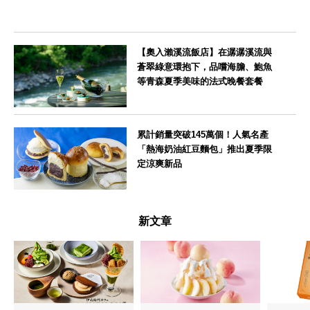
【奧入瀨溪流飯店】在潺潺溪流與
蒼翠綠意環抱下，品嚐海膽、鮑魚
等青森夏季美味的法式晚餐套餐
青森県
累計銷量突破145萬個！人氣名產
「熱海奶油紅豆麵包」推出夏季限
定涼爽新品
静岡県
新文章