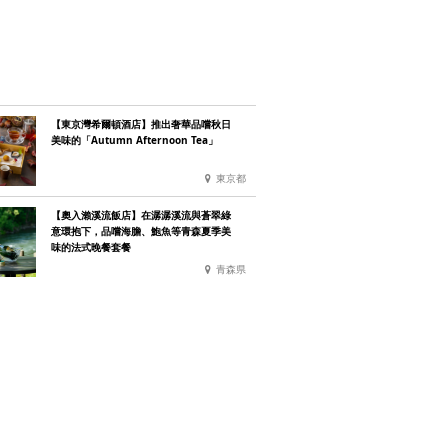
【東京灣希爾頓酒店】推出奢華品嚐秋日
美味的「Autumn Afternoon Tea」
東京都
【奧入瀨溪流飯店】在潺潺溪流與蒼翠綠
意環抱下，品嚐海膽、鮑魚等青森夏季美
味的法式晚餐套餐
青森県