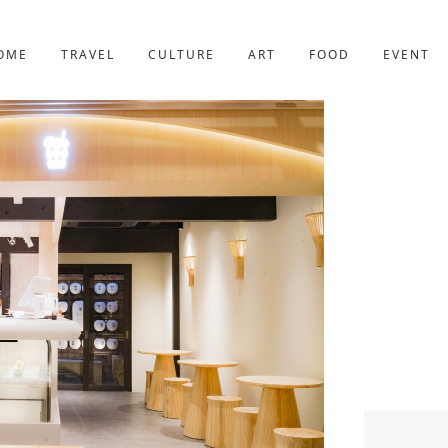
京都
227件
OME
TRAVEL
CULTURE
ART
FOOD
EVENT