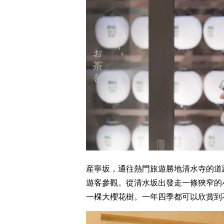
産寧坂，通往熱門旅遊勝地清水寺的道
遊客參觀。從清水坂出發走一條狹窄的
一棵大櫻花樹。一年四季都可以欣賞到