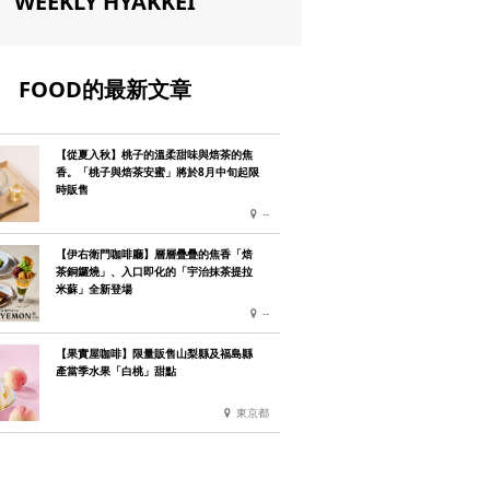
WEEKLY HYAKKEI
FOOD的最新文章
【從夏入秋】桃子的溫柔甜味與焙茶的焦
香。「桃子與焙茶安蜜」將於8月中旬起限
時販售
--
【伊右衛門咖啡廳】層層疊疊的焦香「焙
茶銅鑼燒」、入口即化的「宇治抹茶提拉
米蘇」全新登場
--
【果實屋咖啡】限量販售山梨縣及福島縣
產當季水果「白桃」甜點
東京都