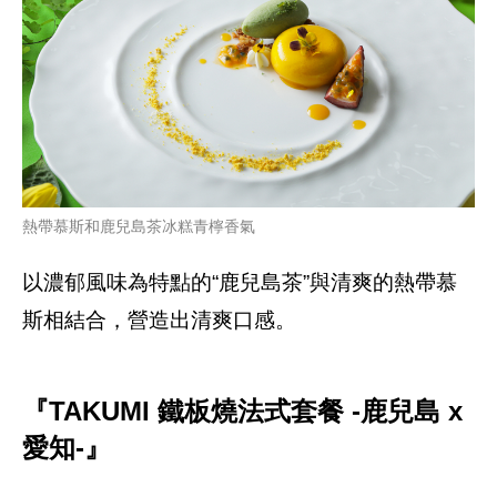
熱帶慕斯和鹿兒島茶冰糕青檸香氣
以濃郁風味為特點的“鹿兒島茶”與清爽的熱帶慕
斯相結合，營造出清爽口感。
『TAKUMI 鐵板燒法式套餐 -鹿兒島 x
愛知-』