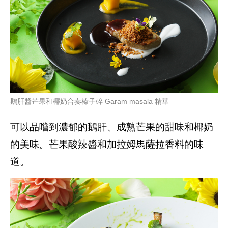
鵝肝醬芒果和椰奶合奏榛子碎 Garam masala 精華
可以品嚐到濃郁的鵝肝、成熟芒果的甜味和椰奶
的美味。芒果酸辣醬和加拉姆馬薩拉香料的味
道。