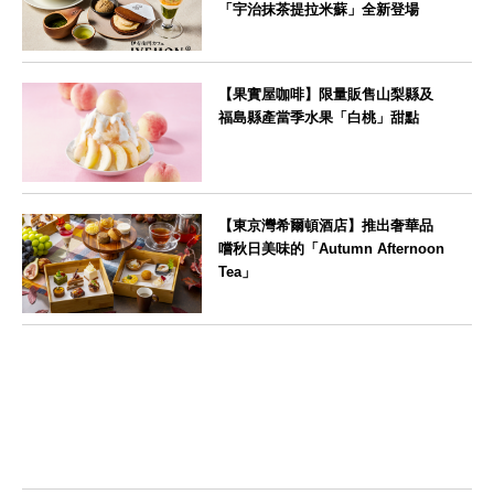
「宇治抹茶提拉米蘇」全新登場
--
【果實屋咖啡】限量販售山梨縣及
福島縣產當季水果「白桃」甜點
東京都
【東京灣希爾頓酒店】推出奢華品
嚐秋日美味的「Autumn Afternoon
Tea」
東京都