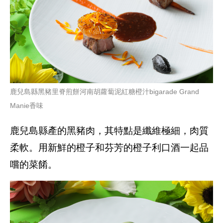
鹿兒島縣黑豬里脊煎餅河南胡蘿蔔泥紅糖橙汁bigarade Grand
Manie香味
鹿兒島縣產的黑豬肉，其特點是纖維極細，肉質
柔軟。用新鮮的橙子和芬芳的橙子利口酒一起品
嚐的菜餚。