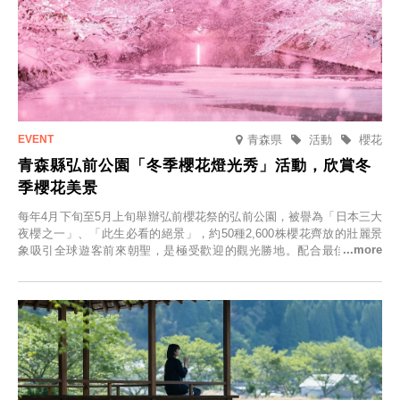
青森県
活動
櫻花
青森縣弘前公園「冬季櫻花燈光秀」活動，欣賞冬
季櫻花美景
每年4月下旬至5月上旬舉辦弘前櫻花祭的弘前公園，被譽為「日本三大
夜櫻之一」、「此生必看的絕景」，約50種2,600株櫻花齊放的壯麗景
象吸引全球遊客前來朝聖，是極受歡迎的觀光勝地。配合最佳觀雪時
節，將於2025年12月1日（週一）至2026年2月28日（週六）期間舉辦
「冬季櫻花燈光秀」。