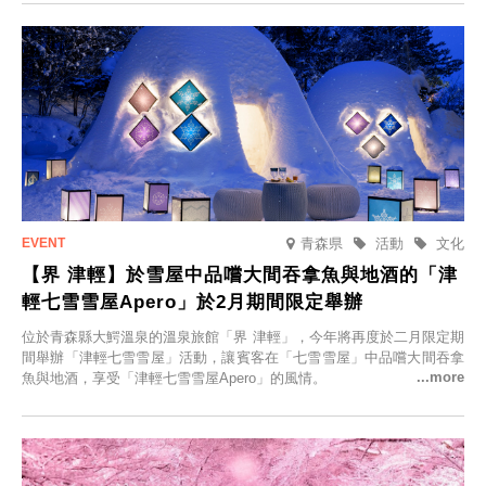
人的旅館，您才能在此與重要的人共度獨一無二的特別時光。
青森県
活動
文化
【界 津輕】於雪屋中品嚐大間吞拿魚與地酒的「津
輕七雪雪屋Apero」於2月期間限定舉辦
位於青森縣大鰐溫泉的溫泉旅館「界 津輕」，今年將再度於二月限定期
間舉辦「津輕七雪雪屋」活動，讓賓客在「七雪雪屋」中品嚐大間吞拿
魚與地酒，享受「津輕七雪雪屋Apero」的風情。