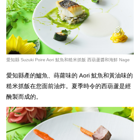
愛知縣 Suzuki Poire Aori 魷魚和糙米抓飯 西葫蘆醬和海鮮 Nage
愛知縣產的鱸魚、蒔蘿味的 Aori 魷魚和黃油味的
糙米抓飯在您面前油炸。夏季時令的西葫蘆是經
醃製而成的。