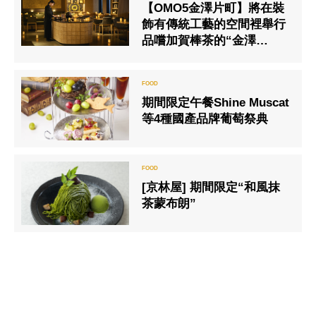
【OMO5金澤片町】將在裝
飾有傳統工藝的空間裡舉行
品嚐加賀棒茶的“金澤
KOGEI夜間沙龍”
期間限定午餐Shine Muscat
等4種國產品牌葡萄祭典
[京林屋] 期間限定“和風抹
茶蒙布朗”