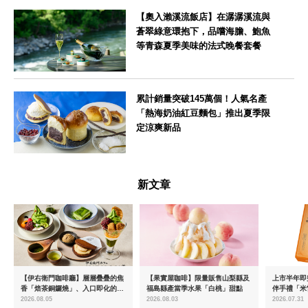
【奧入瀨溪流飯店】在潺潺溪流與
蒼翠綠意環抱下，品嚐海膽、鮑魚
等青森夏季美味的法式晚餐套餐
青森県
累計銷量突破145萬個！人氣名產
「熱海奶油紅豆麵包」推出夏季限
定涼爽新品
静岡県
新文章
【伊右衛門咖啡廳】層層疊疊的焦
【果實屋咖啡】限量販售山梨縣及
上市半年即突
香「焙茶銅鑼燒」、入口即化的
福島縣產當季水果「白桃」甜點
伴手禮「米
「宇治抹茶提拉米蘇」全新登場
起推出首款
2026.08.05
2026.08.03
2026.07.31