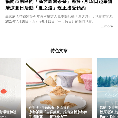
福岡市南區的「高宮庭園茶寮」將於7月18日起舉辦
清涼夏日活動「夏之燈」現正接受預約
高宮庭園茶寮將於今年再次舉辦人氣季節活動「夏之燈」，活動時間為
2025年7月18日（五）至8月11日（一，假日）的限時活動。
特色文章
伴手禮・手信
飲食
京都府
活動
長
對環境和社
京都祇園「吉祥菓寮」推出全新京都伴
松原湖冰上美
emo」
手禮推薦——黃豆粉布丁
Earth Ta