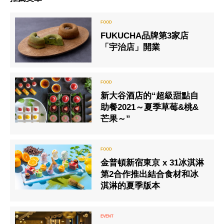
FUKUCHA品牌第3家店
「宇治店」開業
新大谷酒店的“超級甜點自
助餐2021～夏季草莓&桃&
芒果～”
金普頓新宿東京 x 31冰淇淋
第2合作推出結合食材和冰
淇淋的夏季版本