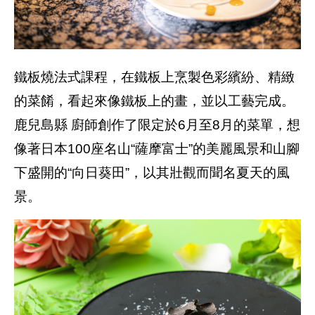
鐵板燒法式課程，在鐵板上烹製色彩繽紛、精緻
的菜餚，看起來像鐵板上的畫，並以工藝完成。
鹿兒島縣 廚師創作了限定於6月至8月的菜單，想
像著日本100座名山“薩摩富士”的美麗風景和山腳
下盛開的“向日葵田”，以其壯觀而聞名夏天的風
景。