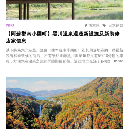
熊本県
日本信息
【阿蘇郡南小國町】黑川溫泉週邊新設施及新裝修
店家信息
以下將為您介紹黑川溫泉（熊本縣南小國町）及其周邊地區的一些最新
設施和新裝修的商店。所有景點距離黑川溫泉鎮都只有5到10分鐘的車
程，方便您在溫泉之旅的間隙順便前往。這些地方充滿了各種魅力，包
括由老字號旅館新開的店、掩映在蔥鬱鄉村中的咖啡館，以及使用當地
食材的餐廳。讓您體驗黑川溫泉的全新樂趣。