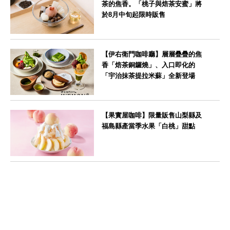
茶的焦香。「桃子與焙茶安蜜」將
於8月中旬起限時販售
--
【伊右衛門咖啡廳】層層疊疊的焦
香「焙茶銅鑼燒」、入口即化的
「宇治抹茶提拉米蘇」全新登場
--
【果實屋咖啡】限量販售山梨縣及
福島縣產當季水果「白桃」甜點
東京都