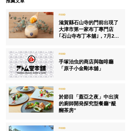
推薦文章
滋賀縣石山寺的門前出現了
大津市第一家布丁專門店
｢石山寺布丁本舖｣，7月23
日正式開幕！
手塚治虫的商店與咖啡廳
「原子小金剛本舖」
於節目「蓋亞之夜」中出演
的廚師開発探究型餐廳“醍
醐茶房”