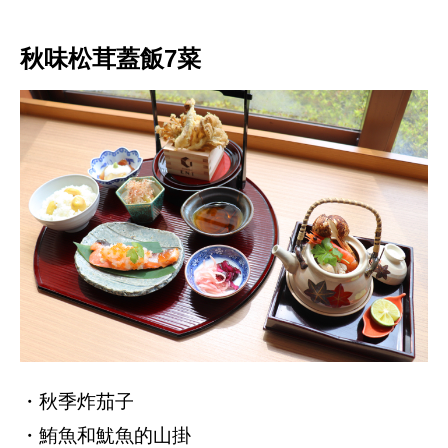
秋味松茸蓋飯7菜
・秋季炸茄子
・鮪魚和魷魚的山掛