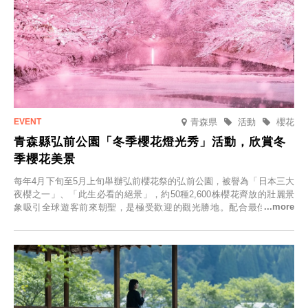
青森県
活動
櫻花
青森縣弘前公園「冬季櫻花燈光秀」活動，欣賞冬
季櫻花美景
每年4月下旬至5月上旬舉辦弘前櫻花祭的弘前公園，被譽為「日本三大
夜櫻之一」、「此生必看的絕景」，約50種2,600株櫻花齊放的壯麗景
象吸引全球遊客前來朝聖，是極受歡迎的觀光勝地。配合最佳觀雪時
節，將於2025年12月1日（週一）至2026年2月28日（週六）期間舉辦
「冬季櫻花燈光秀」。