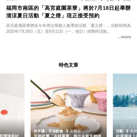
福岡市南區的「高宮庭園茶寮」將於7月18日起舉辦
清涼夏日活動「夏之燈」現正接受預約
高宮庭園茶寮將於今年再次舉辦人氣季節活動「夏之燈」，活動時間為
2025年7月18日（五）至8月11日（一，假日）的限時活動。
特色文章
伴手禮・手信
飲食
京都府
活動
長
對環境和社
京都祇園「吉祥菓寮」推出全新京都伴
松原湖冰上美