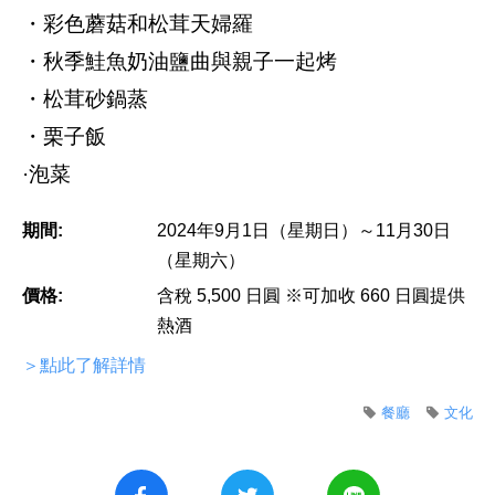
・彩色蘑菇和松茸天婦羅
・秋季鮭魚奶油鹽曲與親子一起烤
・松茸砂鍋蒸
・栗子飯
·泡菜
期間:
2024年9月1日（星期日）～11月30日
（星期六）
價格:
含稅 5,500 日圓 ※可加收 660 日圓提供
熱酒
＞點此了解詳情
餐廳
文化