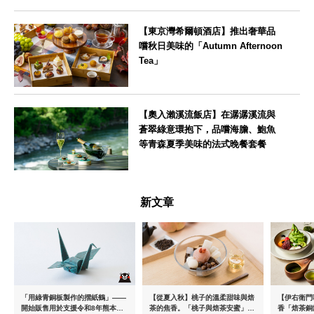
【東京灣希爾頓酒店】推出奢華品
嚐秋日美味的「Autumn Afternoon
Tea」
東京都
【奧入瀨溪流飯店】在潺潺溪流與
蒼翠綠意環抱下，品嚐海膽、鮑魚
等青森夏季美味的法式晚餐套餐
青森県
新文章
「用綠青銅板製作的摺紙鶴」——
【從夏入秋】桃子的溫柔甜味與焙
【伊右衛門
開始販售用於支援令和8年熊本地
茶的焦香。「桃子與焙茶安蜜」將
香「焙茶銅