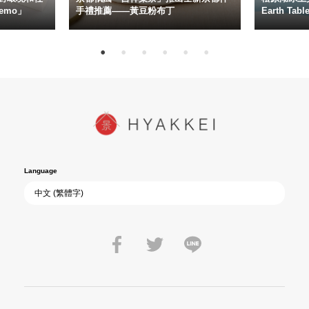
emo」
手禮推薦——黃豆粉布丁
Earth Ta
Language