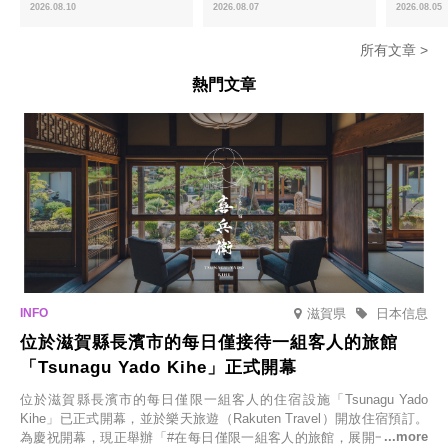
震的慈善商品
於8月中旬起限時販售
「宇治抹茶
2026.08.10
2026.08.07
2026.08.05
所有文章 >
熱門文章
滋賀県
日本信息
位於滋賀縣長濱市的每日僅接待一組客人的旅館
「Tsunagu Yado Kihe」正式開幕
位於滋賀縣長濱市的每日僅限一組客人的住宿設施「Tsunagu Yado
Kihe」已正式開幕，並於樂天旅遊（Rakuten Travel）開放住宿預訂。
為慶祝開幕，現正舉辦「#在每日僅限一組客人的旅館，展開一生一次