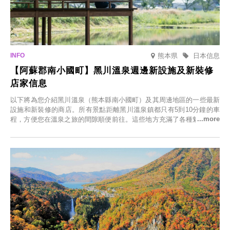
熊本県
日本信息
【阿蘇郡南小國町】黑川溫泉週邊新設施及新裝修
店家信息
以下將為您介紹黑川溫泉（熊本縣南小國町）及其周邊地區的一些最新
設施和新裝修的商店。所有景點距離黑川溫泉鎮都只有5到10分鐘的車
程，方便您在溫泉之旅的間隙順便前往。這些地方充滿了各種魅力，包
括由老字號旅館新開的店、掩映在蔥鬱鄉村中的咖啡館，以及使用當地
食材的餐廳。讓您體驗黑川溫泉的全新樂趣。