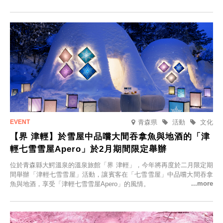
的回憶之旅」活動，提供一晚兩日的免費住宿。正因是每日僅限一組客
人的旅館，您才能在此與重要的人共度獨一無二的特別時光。
青森県
活動
文化
【界 津輕】於雪屋中品嚐大間吞拿魚與地酒的「津
輕七雪雪屋Apero」於2月期間限定舉辦
位於青森縣大鰐溫泉的溫泉旅館「界 津輕」，今年將再度於二月限定期
間舉辦「津輕七雪雪屋」活動，讓賓客在「七雪雪屋」中品嚐大間吞拿
魚與地酒，享受「津輕七雪雪屋Apero」的風情。