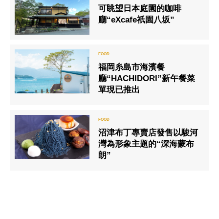
可眺望日本庭園的咖啡
廳“eXcafe祇園八坂”
福岡糸島市海濱餐
廳“HACHIDORI”新午餐菜
單現已推出
沼津布丁專賣店發售以駿河
灣為形象主題的“深海蒙布
朗”