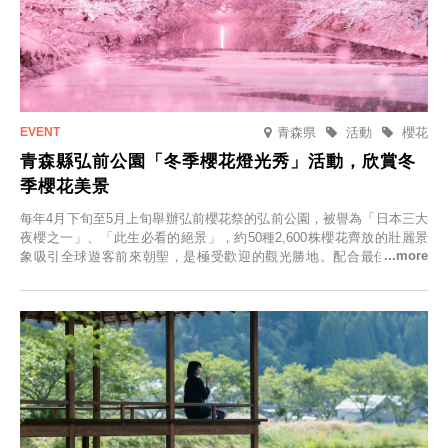
青森県
活動
櫻花
青森縣弘前公園「冬季櫻花燈光秀」活動，欣賞冬
季櫻花美景
每年4月下旬至5月上旬舉辦弘前櫻花祭的弘前公園，被譽為「日本三大
夜櫻之一」、「此生必看的絕景」，約50種2,600株櫻花齊放的壯麗景
象吸引全球遊客前來朝聖，是極受歡迎的觀光勝地。配合最佳觀雪時
節，將於2025年12月1日（週一）至2026年2月28日（週六）期間舉辦
「冬季櫻花燈光秀」。