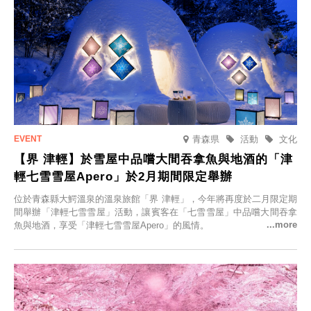
青森県
活動
文化
【界 津輕】於雪屋中品嚐大間吞拿魚與地酒的「津
輕七雪雪屋Apero」於2月期間限定舉辦
位於青森縣大鰐溫泉的溫泉旅館「界 津輕」，今年將再度於二月限定期
間舉辦「津輕七雪雪屋」活動，讓賓客在「七雪雪屋」中品嚐大間吞拿
魚與地酒，享受「津輕七雪雪屋Apero」的風情。