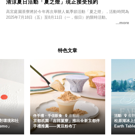
清涼夏日活動「夏之燈」現正接受預約
高宮庭園茶寮將於今年再次舉辦人氣季節活動「夏之燈」，活動時間為
2025年7月18日（五）至8月11日（一，假日）的限時活動。
特色文章
伴手禮・手信
飲食
京都府
活動
長
對環境和社
京都祇園「吉祥菓寮」推出全新京都伴
松原湖冰上美
emo」
手禮推薦——黃豆粉布丁
Earth Ta