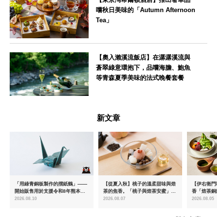
嚐秋日美味的「Autumn Afternoon
Tea」
東京都
【奧入瀨溪流飯店】在潺潺溪流與
蒼翠綠意環抱下，品嚐海膽、鮑魚
等青森夏季美味的法式晚餐套餐
青森県
新文章
「用綠青銅板製作的摺紙鶴」——
【從夏入秋】桃子的溫柔甜味與焙
【伊右衛門
開始販售用於支援令和8年熊本地
茶的焦香。「桃子與焙茶安蜜」將
香「焙茶銅
震的慈善商品
於8月中旬起限時販售
「宇治抹茶
2026.08.10
2026.08.07
2026.08.05