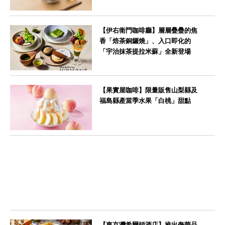
--
【伊右衛門咖啡廳】層層疊疊的焦
香「焙茶銅鑼燒」、入口即化的
「宇治抹茶提拉米蘇」全新登場
--
【果實屋咖啡】限量販售山梨縣及
福島縣產當季水果「白桃」甜點
東京都
【東京灣希爾頓酒店】推出奢華品