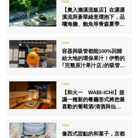
【奧入瀨溪流飯店】在潺潺
溪流與蒼翠綠意環抱下，品
嚐海膽、鮑魚等青森夏季美
味的法式晚餐套餐
容器與吸管都能100%回歸
給大地的環保果汁！伊勢的
｢完整原汁果汁店｣的吸管也
具有生物分解性
【和火一 WABI-ICHI】提
議一種新的餐廳形式將您最
喜歡的葡萄酒/清酒與仙台牛
結合
像西式甜點的和菓子，京都