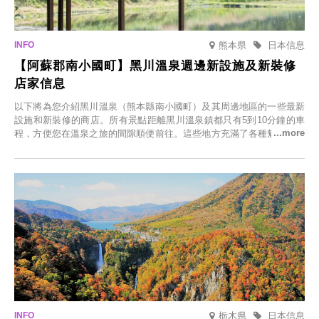
熊本県
日本信息
【阿蘇郡南小國町】黑川溫泉週邊新設施及新裝修
店家信息
以下將為您介紹黑川溫泉（熊本縣南小國町）及其周邊地區的一些最新
設施和新裝修的商店。所有景點距離黑川溫泉鎮都只有5到10分鐘的車
程，方便您在溫泉之旅的間隙順便前往。這些地方充滿了各種魅力，包
括由老字號旅館新開的店、掩映在蔥鬱鄉村中的咖啡館，以及使用當地
食材的餐廳。讓您體驗黑川溫泉的全新樂趣。
栃木県
日本信息