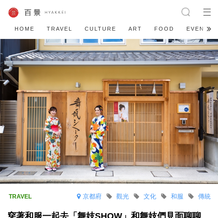
HOME
TRAVEL
CULTURE
ART
FOOD
EVENT
京都府
觀光
文化
和服
傳統
穿著和服一起去「舞妓SHOW」和舞妓們見面聊聊