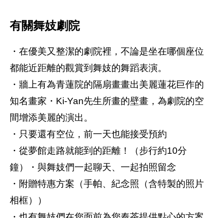
有關舞妓劇院
・在優美又整潔的劇院裡，不論是坐在哪個座位
都能近距離的觀賞到舞妓的舞蹈表演。
・牆上有為青蓮院的隔扇畫畫出美麗蓮花巨作的
知名畫家・Ki-Yan先生所畫的壁畫，為劇院的空
間增添美麗的演出。
・只要還有空位，前一天也能接受預約
・從夢館走路就能到的距離！（步行約10分
鐘）・與舞妓們一起聊天、一起拍照留念
・附贈特惠方案（手帕、紀念照（含特製的照片
相框））
・也有舞妓們在您面前為您奉茶提供點心的方案