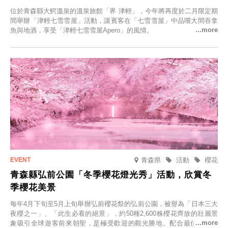
位於青森縣大鰐溫泉的溫泉旅館「界 津輕」，今年將再度於二月限定期
間舉辦「津輕七雪雪屋」活動，讓賓客在「七雪雪屋」中品嚐大間吞拿
魚與地酒，享受「津輕七雪雪屋Apero」的風情。
青森県
活動
櫻花
青森縣弘前公園「冬季櫻花燈光秀」活動，欣賞冬
季櫻花美景
每年4月下旬至5月上旬舉辦弘前櫻花祭的弘前公園，被譽為「日本三大
夜櫻之一」、「此生必看的絕景」，約50種2,600株櫻花齊放的壯麗景
象吸引全球遊客前來朝聖，是極受歡迎的觀光勝地。配合最佳觀雪時