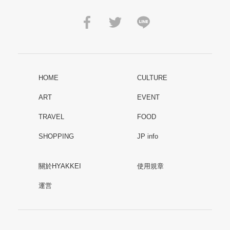
HOME
CULTURE
ART
EVENT
TRAVEL
FOOD
SHOPPING
JP info
關於HYAKKEI
使用規章
運営