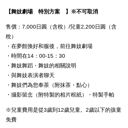
【舞妓劇場 特別方案 】※不可取消
售價：7,000日圓（含稅）/兒童2,200日圓（含
稅）
・在夢館換好和服後，前往舞妓劇場
・時間在14：00-15：30
・舞妓舞蹈・舞妓的相關說明
・與舞妓表演者聊天
・舞妓們為您奉茶（附抹茶・點心）
・攝影留念（附特製的相片框紙）・特製手帕
※兒童費用是從3歲到12歲兒童。2歲以下的孩童
免費