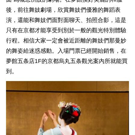
後，前往舞妓劇場，欣賞舞妓們優雅的舞蹈表
演，還能和舞妓們面對面聊天、拍照合影，這是
只有在京都才能享受到別於一般的觀光特別體驗
行程。相信大家一定會被近距離的舞妓們那曼妙
的舞姿給迷惑感動。入場門票已經開始銷售，在
夢館五条店1F的京都烏丸五条觀光案內所就能買
到。