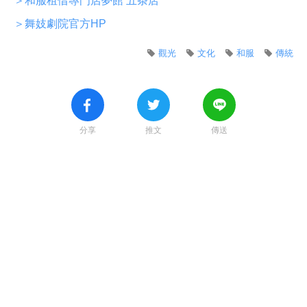
＞和服租借專門店夢館 五条店
＞舞妓劇院官方HP
觀光
文化
和服
傳統
分享
推文
傳送