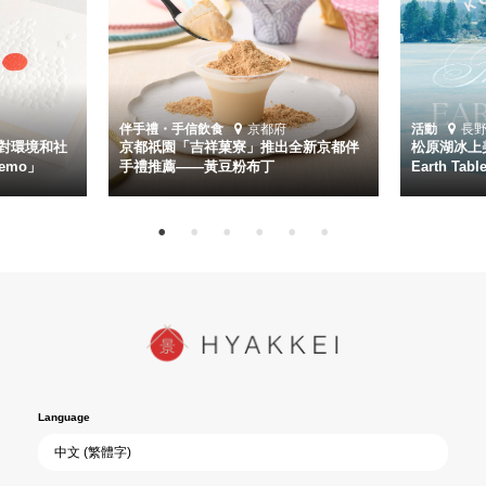
伴手禮・手信
飲食
京都府
活動
長
對環境和社
京都祇園「吉祥菓寮」推出全新京都伴
松原湖冰上美
emo」
手禮推薦——黃豆粉布丁
Earth Ta
Language