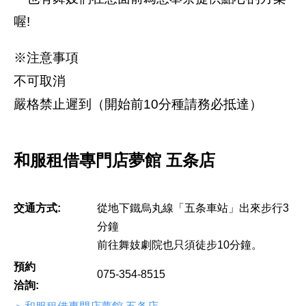
喔!
※注意事項
不可取消
嚴格禁止遲到（開始前10分種請務必抵達）
和服租借專門店夢館 五条店
交通方式:
從地下鐵烏丸線「五条車站」出來步行3
分鐘
前往舞妓劇院也只須徒步10分鐘。
預約
075-354-8515
洽詢: