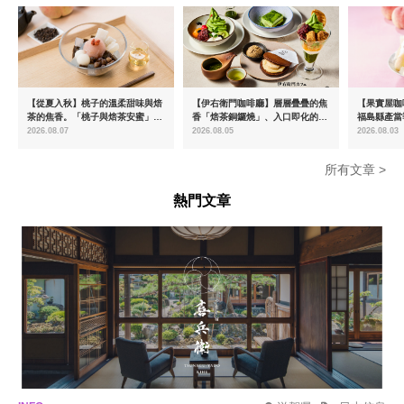
【從夏入秋】桃子的溫柔甜味與焙
【伊右衛門咖啡廳】層層疊疊的焦
【果實屋咖
茶的焦香。「桃子與焙茶安蜜」將
香「焙茶銅鑼燒」、入口即化的
福島縣產當
於8月中旬起限時販售
「宇治抹茶提拉米蘇」全新登場
2026.08.07
2026.08.05
2026.08.03
所有文章 >
熱門文章