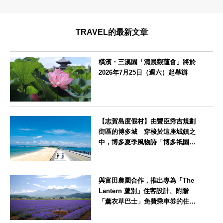
TRAVEL的最新文章
橫濱・三溪園「清晨觀蓮會」將於
2026年7月25日（週六）起舉辦
神奈川県
【志賀島度假村】由豐臣秀吉規劃
街區的博多城 穿梭於這座城鎮之
中，博多夏季風物詩「博多祇園山
笠」活動期間，兒童住宿費全免
福岡県
與富田農園合作，推出專為「The
Lantern 蘆別」住客設計、附贈
「薰衣草巴士」免費乘車券的住宿
方案