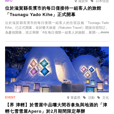
滋賀県
日本信息
位於滋賀縣長濱市的每日僅接待一組客人的旅館
「Tsunagu Yado Kihe」正式開幕
位於滋賀縣長濱市的每日僅限一組客人的住宿設施「Tsunagu Yado
Kihe」已正式開幕，並於樂天旅遊（Rakuten Travel）開放住宿預訂。
為慶祝開幕，現正舉辦「#在每日僅限一組客人的旅館，展開一生一次
的回憶之旅」活動，提供一晚兩日的免費住宿。正因是每日僅限一組客
人的旅館，您才能在此與重要的人共度獨一無二的特別時光。
青森県
活動
文化
【界 津輕】於雪屋中品嚐大間吞拿魚與地酒的「津
輕七雪雪屋Apero」於2月期間限定舉辦