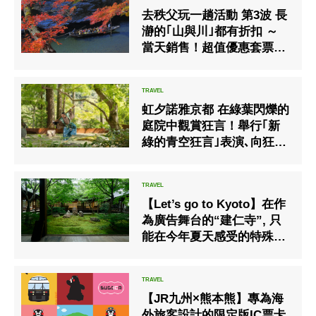
去秩父玩一趟活動 第3波 長
瀞的｢山與川｣都有折扣 ～
當天銷售！超值優惠套票乘
船､纜車都好玩～
虹夕諾雅京都 在綠葉閃爍的
庭院中觀賞狂言！舉行｢新
綠的青空狂言｣表演､向狂言
大師學習神及大名們大笑姿
態的表現
【Let’s go to Kyoto】在作
為廣告舞台的“建仁寺”, 只
能在今年夏天感受的特殊體
驗
【JR九州×熊本熊】專為海
外旅客設計的限定版IC票卡