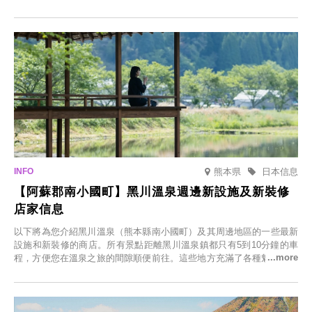
節，將於2025年12月1日（週一）至2026年2月28日（週六）期間舉辦
「冬季櫻花燈光秀」。
熊本県
日本信息
【阿蘇郡南小國町】黑川溫泉週邊新設施及新裝修
店家信息
以下將為您介紹黑川溫泉（熊本縣南小國町）及其周邊地區的一些最新
設施和新裝修的商店。所有景點距離黑川溫泉鎮都只有5到10分鐘的車
程，方便您在溫泉之旅的間隙順便前往。這些地方充滿了各種魅力，包
括由老字號旅館新開的店、掩映在蔥鬱鄉村中的咖啡館，以及使用當地
食材的餐廳。讓您體驗黑川溫泉的全新樂趣。