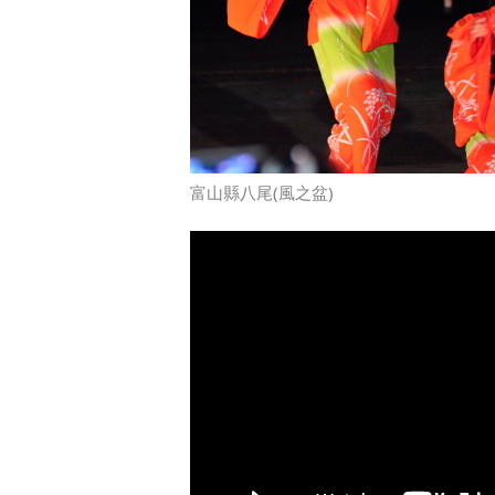
富山縣八尾(風之盆)