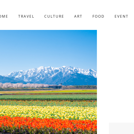
京都
227件
OME
TRAVEL
CULTURE
ART
FOOD
EVENT