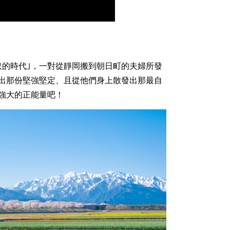
取的時代｣，一對從靜岡搬到朝日町的夫婦所發
出那份堅強堅定、且從他們身上散發出那最自
強大的正能量吧！