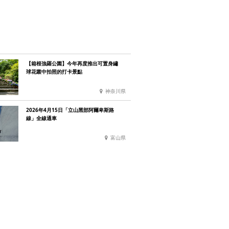
【箱根強羅公園】今年再度推出可置身繡
球花叢中拍照的打卡景點
神奈川県
2026年4月15日「立山黑部阿爾卑斯路
線」全線通車
富山県