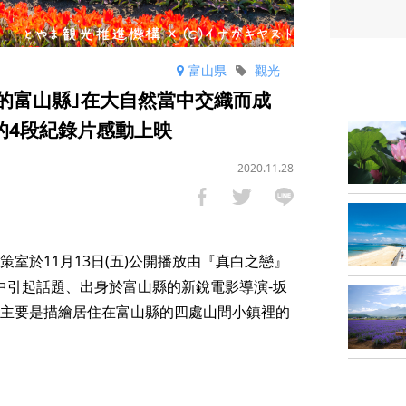
富山県
觀光
｢#感動的富山縣｣在大自然當中交織而成
｣的4段紀錄片感動上映
2020.11.28
室於11月13日(五)公開播放由『真白之戀』
品中引起話題、出身於富山縣的新銳電影導演-坂
容主要是描繪居住在富山縣的四處山間小鎮裡的