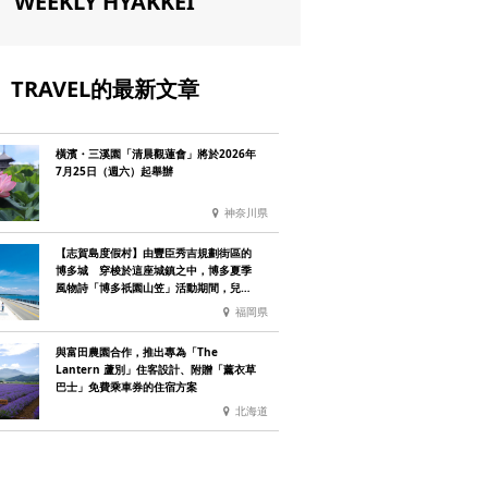
WEEKLY HYAKKEI
TRAVEL的最新文章
橫濱・三溪園「清晨觀蓮會」將於2026年
7月25日（週六）起舉辦
神奈川県
【志賀島度假村】由豐臣秀吉規劃街區的
博多城 穿梭於這座城鎮之中，博多夏季
風物詩「博多祇園山笠」活動期間，兒童
住宿費全免
福岡県
與富田農園合作，推出專為「The
Lantern 蘆別」住客設計、附贈「薰衣草
巴士」免費乘車券的住宿方案
北海道