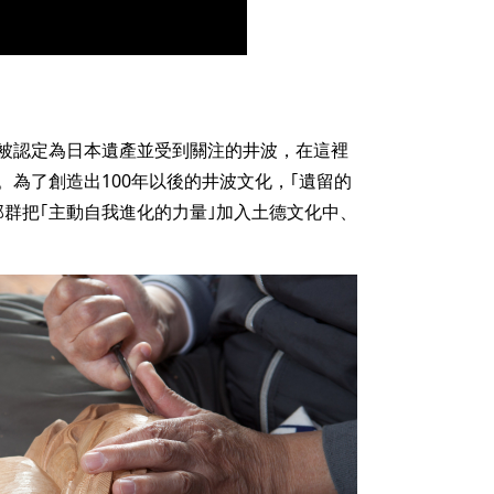
被認定為日本遺產並受到關注的井波，在這裡
為了創造出100年以後的井波文化，｢遺留的
那群把｢主動自我進化的力量｣加入土德文化中、