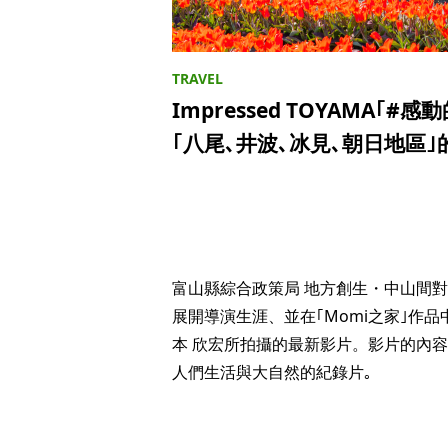
Impressed TOYAMA
｢八尾､井波､冰見､朝日地區
富山縣綜合政策局 地方創生・中山間對策
展開導演生涯、並在｢Momi之家｣作
本 欣宏所拍攝的最新影片。影片的內
人們生活與大自然的紀錄片｡