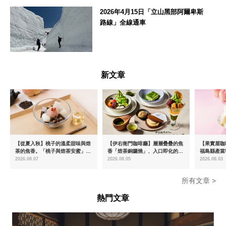
神奈川県
2026年4月15日「立山黑部阿爾卑斯
路線」全線通車
富山県
新文章
【從夏入秋】桃子的溫柔甜味與焙
【伊右衛門咖啡廳】層層疊疊的焦
【果實屋咖
茶的焦香。「桃子與焙茶安蜜」將
香「焙茶銅鑼燒」、入口即化的
福島縣產當
於8月中旬起限時販售
「宇治抹茶提拉米蘇」全新登場
2026.08.07
2026.08.05
2026.08.03
所有文章 >
熱門文章