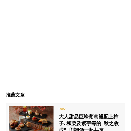
推薦文章
大人甜品巨峰葡萄裡配上柿
子､和栗及紫芋等的”秋之收
成”､與調酒一起共享