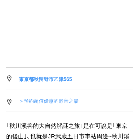
東京都秋留野市乙津565
＞預約超值優惠的瀨音之湯
｢秋川溪谷的大自然解謎之旅｣是在可說是｢東京
的後山｣､也就是JR武蔵五日市車站周邊~秋川溪