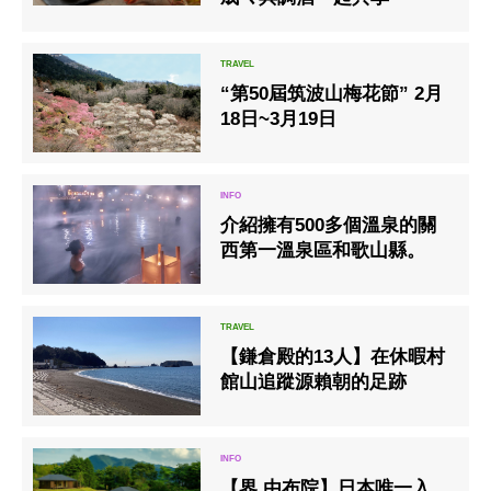
“第50屆筑波山梅花節” 2月
18日~3月19日
介紹擁有500多個溫泉的關
西第一溫泉區和歌山縣。
【鎌倉殿的13人】在休暇村
館山追蹤源賴朝的足跡
【界 由布院】日本唯一入