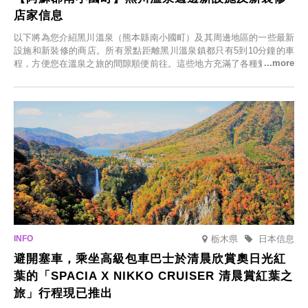
店家信息
以下將為您介紹黑川溫泉（熊本縣南小國町）及其周邊地區的一些最新
設施和新裝修的商店。所有景點距離黑川溫泉鎮都只有5到10分鐘的車
程，方便您在溫泉之旅的間隙順便前往。這些地方充滿了各種魅力，包
括由老字號旅館新開的店、掩映在蔥鬱鄉村中的咖啡館，以及使用當地
食材的餐廳。讓您體驗黑川溫泉的全新樂趣。
栃木県
日本信息
避開塞車，乘坐高級包車巴士於清晨欣賞奧日光紅
葉的「SPACIA X NIKKO CRUISER 清晨賞紅葉之
旅」行程現已推出