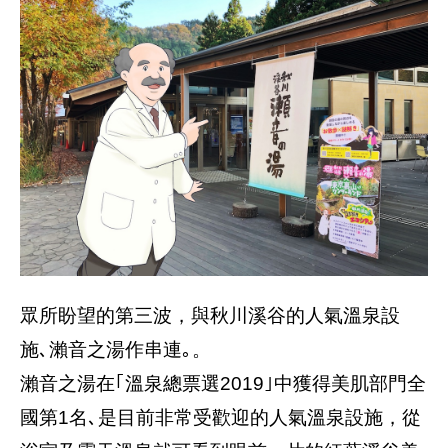
眾所盼望的第三波，與秋川溪谷的人氣溫泉設
施､瀨音之湯作串連｡。
瀨音之湯在｢溫泉總票選2019｣中獲得美肌部門全
國第1名､是目前非常受歡迎的人氣溫泉設施，從