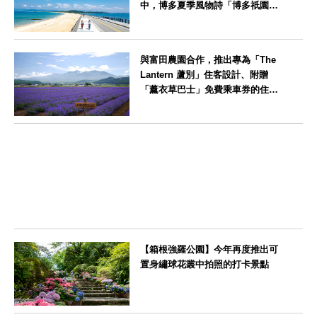
中，博多夏季風物詩「博多祇園山
笠」活動期間，兒童住宿費全免
福岡県
與富田農園合作，推出專為「The
Lantern 蘆別」住客設計、附贈
「薰衣草巴士」免費乘車券的住宿
方案
北海道
【箱根強羅公園】今年再度推出可
置身繡球花叢中拍照的打卡景點