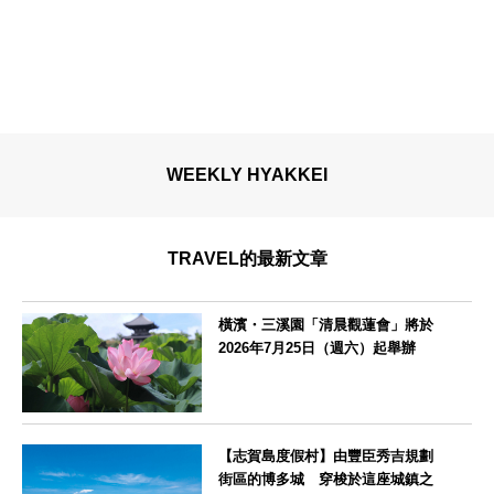
WEEKLY HYAKKEI
TRAVEL的最新文章
橫濱・三溪園「清晨觀蓮會」將於
2026年7月25日（週六）起舉辦
神奈川県
【志賀島度假村】由豐臣秀吉規劃
街區的博多城 穿梭於這座城鎮之