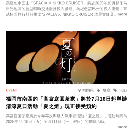
高級包車巴士「SPACIA X NIKKO CRUISER」將於2025年10月起作為
日光地區的新型輔助交通服務投入營運。為紀念該巴士的投入運營，東
武拓普旅行社特推出“SPACIA X NIKKO CRUISER 清晨賞紅葉之旅”，
並於2025年9月12日起發售。
福岡県
餐廳
活動
福岡市南區的「高宮庭園茶寮」將於7月18日起舉辦
清涼夏日活動「夏之燈」現正接受預約
高宮庭園茶寮將於今年再次舉辦人氣季節活動「夏之燈」，活動時間為
2025年7月18日（五）至8月11日（一，假日）的限時活動。