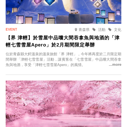
青森県
活動
文化
【界 津輕】於雪屋中品嚐大間吞拿魚與地酒的「津
輕七雪雪屋Apero」於2月期間限定舉辦
位於青森縣大鰐溫泉的溫泉旅館「界 津輕」，今年將再度於二月限定期
間舉辦「津輕七雪雪屋」活動，讓賓客在「七雪雪屋」中品嚐大間吞拿
魚與地酒，享受「津輕七雪雪屋Apero」的風情。