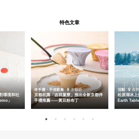
特色文章
伴手禮・手信
飲食
京都府
活動
長
對環境和社
京都祇園「吉祥菓寮」推出全新京都伴
松原湖冰上美
emo」
手禮推薦——黃豆粉布丁
Earth Ta