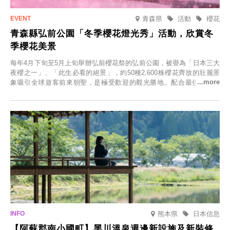
青森県
活動
櫻花
青森縣弘前公園「冬季櫻花燈光秀」活動，欣賞冬
季櫻花美景
每年4月下旬至5月上旬舉辦弘前櫻花祭的弘前公園，被譽為「日本三大
夜櫻之一」、「此生必看的絕景」，約50種2,600株櫻花齊放的壯麗景
象吸引全球遊客前來朝聖，是極受歡迎的觀光勝地。配合最佳觀雪時
節，將於2025年12月1日（週一）至2026年2月28日（週六）期間舉辦
「冬季櫻花燈光秀」。
熊本県
日本信息
【阿蘇郡南小國町】黑川溫泉週邊新設施及新裝修