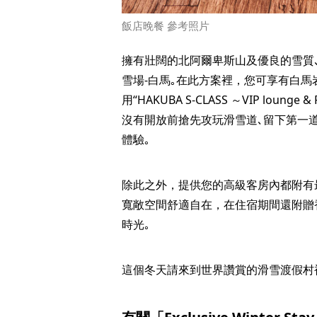
飯店晚餐 參考照片
擁有壯闊的北阿爾卑斯山及優良的雪質
雪場-白馬｡在此方案裡，您可享有白馬
用“HAKUBA S-CLASS ～VIP loung
沒有開放前搶先攻玩滑雪道､留下第一
體驗｡
除此之外，提供您的高級客房內都附有
寬敞空間舒適自在，在住宿期間還附贈
時光｡
這個冬天請來到世界讚賞的滑雪渡假村