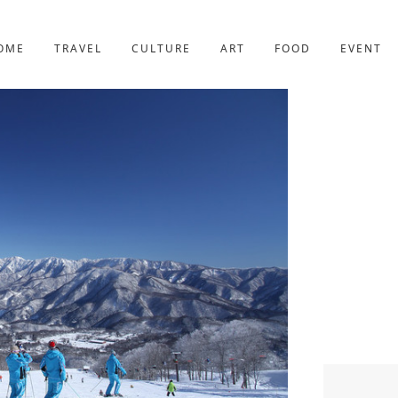
京都
227件
OME
TRAVEL
CULTURE
ART
FOOD
EVENT