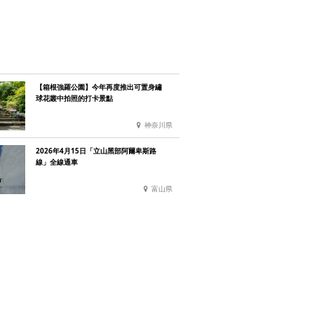
【箱根強羅公園】今年再度推出可置身繡
球花叢中拍照的打卡景點
神奈川県
2026年4月15日「立山黑部阿爾卑斯路
線」全線通車
富山県