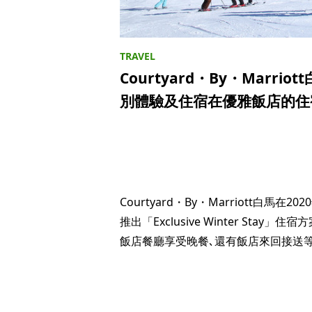
Courtyard・By・Marr
別體驗及住宿在優雅飯店的住宿方案「
Courtyard・By・Marriott白馬在2
推出「Exclusive Winter Sta
飯店餐廳享受晚餐､還有飯店來回接送