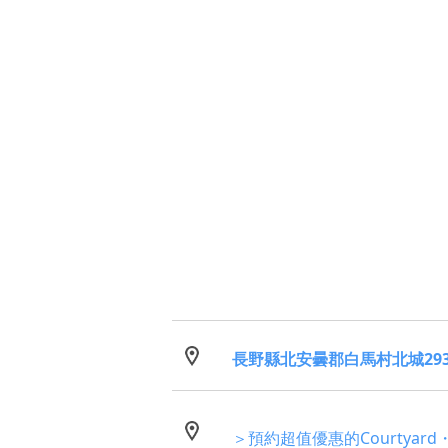
長野縣北安曇郡白馬村北城293
＞預約超值優惠的Courtyard・B