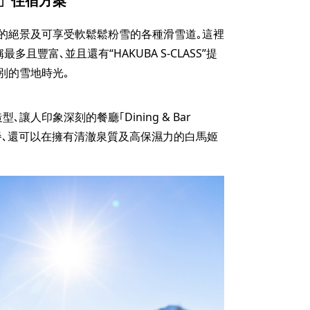
tay」住宿方案
的絕景及可享受軟鬆鬆粉雪的各種滑雪道｡這裡
且豐富､並且還有“HAKUBA S-CLASS”提
別的雪地時光｡
人印象深刻的餐廳｢Dining & Bar
套餐､還可以在擁有清澈泉質及高保濕力的白馬姬