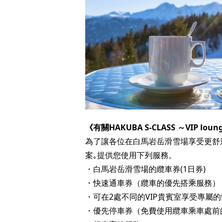
《有關HAKUBA S-CLASS ～VIP lounge
為了讓各位在白馬岩岳滑雪場享受更舒
案｡提供您使用下列服務。
・白馬岩岳滑雪場的纜車券(1日券)
・快速通車券（纜車的優先搭乘服務）
・可在2處不同的VIP貴賓室享受專屬
・優先停車券（免費使用纜車乘車處前