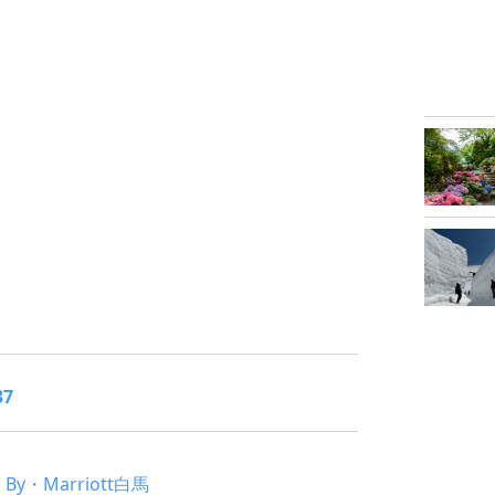
7
y・Marriott白馬