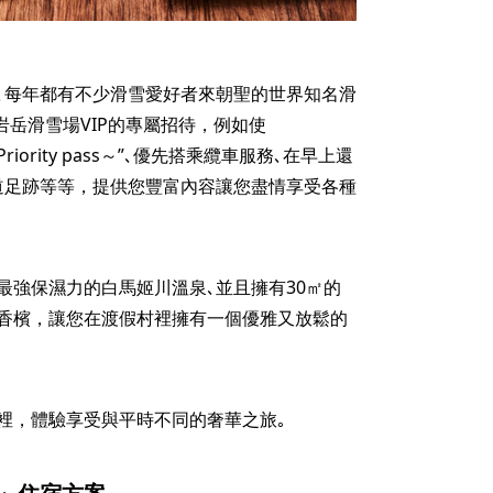
､每年都有不少滑雪愛好者來朝聖的世界知名滑
岩岳滑雪場VIP的專屬招待，例如使
e & Priority pass～”､優先搭乘纜車服務､在早上還
道足跡等等，提供您豐富內容讓您盡情享受各種
最強保濕力的白馬姬川溫泉､並且擁有30㎡的
香檳，讓您在渡假村裡擁有一個優雅又放鬆的
裡，體驗享受與平時不同的奢華之旅｡