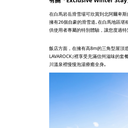
有關「Exclusive Winter S
在白馬岩岳滑雪場可欣賞到北阿爾卑斯
擁有26個自豪的滑雪道､在白馬地區堪稱最多
供使用者專屬的特別體驗，讓您度過特
飯店方面，在擁有高8m的三角型屋頂造型､讓
LAVAROCK｣裡享受充滿信州滋味的
川溫泉裡慢慢泡湯療癒全身｡