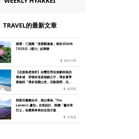
WEEKLY HYAKKEI
TRAVEL的最新文章
橫濱・三溪園「清晨觀蓮會」將於2026年
7月25日（週六）起舉辦
神奈川県
【志賀島度假村】由豐臣秀吉規劃街區的
博多城 穿梭於這座城鎮之中，博多夏季
風物詩「博多祇園山笠」活動期間，兒童
住宿費全免
福岡県
與富田農園合作，推出專為「The
Lantern 蘆別」住客設計、附贈「薰衣草
巴士」免費乘車券的住宿方案
北海道