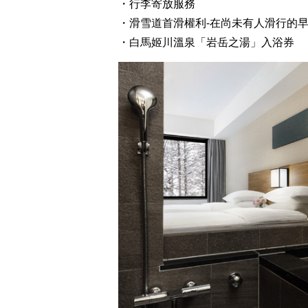
・行李寄放服務
・滑雪道首滑權利-在尚未有人滑行的
・白馬姬川溫泉「岩岳之湯」入浴券