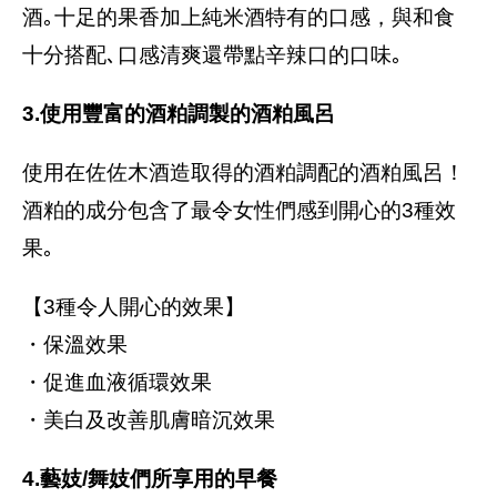
酒｡十足的果香加上純米酒特有的口感，與和食
十分搭配､口感清爽還帶點辛辣口的口味｡
3.使用豐富的酒粕調製的酒粕風呂
使用在佐佐木酒造取得的酒粕調配的酒粕風呂！
酒粕的成分包含了最令女性們感到開心的3種效
果｡
【3種令人開心的效果】
・保溫效果
・促進血液循環效果
・美白及改善肌膚暗沉效果
4.藝妓/舞妓們所享用的早餐