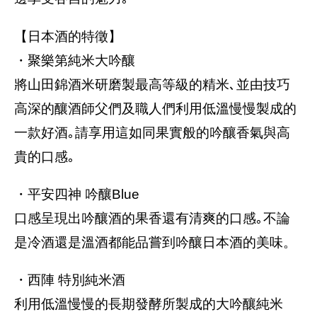
【日本酒的特徵】
・聚樂第純米大吟釀
將山田錦酒米研磨製最高等級的精米､並由技巧
高深的釀酒師父們及職人們利用低溫慢慢製成的
一款好酒｡請享用這如同果實般的吟釀香氣與高
貴的口感｡
・平安四神 吟釀Blue
口感呈現出吟釀酒的果香還有清爽的口感｡不論
是冷酒還是溫酒都能品嘗到吟釀日本酒的美味。
・西陣 特別純米酒
利用低溫慢慢的長期發酵所製成的大吟釀純米