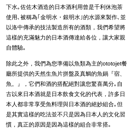
下水｡佐佐木酒造的日本酒利用曾是千利休泡茶
使用､被稱為｢金明水・銀明水｣的水源來製作､並
以洛中傳承的技法製造所有的酒類，我們希望將
這樣的充滿魅力的日本酒傳達給各位，讓大家親
自體驗｡
除此之外，我們為您準備以魚類為主的ototojet餐
廳所提供的天然生魚片拼盤及真鯛的魚鍋『宿、
魚。』，它們和酒的搭配絕對讓您驚喜萬分｡自
古以來日本酒就是日本飲食文化的代表，許多日
本人都非常享受魚料理與日本酒的絕妙組合｡但
是其實這樣的吃法並不只是因為日本人的文化習
慣，真正的原因是因為這樣的組合非常搭｡