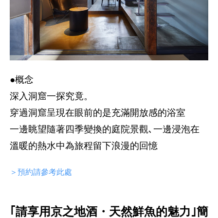
●概念
深入洞窟一探究竟。
穿過洞窟呈現在眼前的是充滿開放感的浴室
一邊眺望隨著四季變換的庭院景觀､一邊浸泡在
溫暖的熱水中為旅程留下浪漫的回憶
＞預約請參考此處
｢請享用京之地酒・天然鮮魚的魅力｣簡