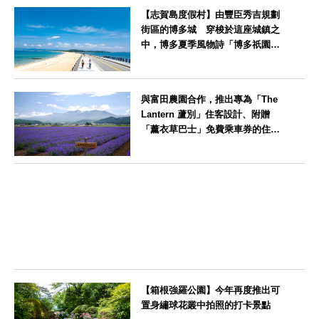
【志賀島度假村】由豐臣秀吉規劃
街區的博多城 穿梭於這座城鎮之
中，博多夏季風物詩「博多祇園山
笠」活動期間，兒童住宿費全免
福岡県
與富田農園合作，推出專為「The
Lantern 蘆別」住客設計、附贈
「薰衣草巴士」免費乘車券的住宿
方案
北海道
【箱根強羅公園】今年再度推出可
置身繡球花叢中拍照的打卡景點