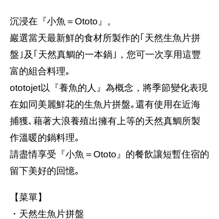
沉浸在『小魚＝Ototo』。
巖選當天最新鮮的食材所製作的｢天然生魚片拼
盤｣及｢天然真鯛的一本鍋｣，您可一次享用這豐
富的組合料理｡
ototojet以『養魚的人』為概念，將季節變化表現
在如同美麗鮮花的生魚片拼盤｡還有使用在近海
捕獲､藉著大浪養殖出擁有上等的天然真鯛所製
作溫暖的鍋料理｡
請盡情享受『小魚＝Ototo』的餐飲讓短暫住宿的
留下美好的回憶｡
【菜單】
・天然生魚片拼盤