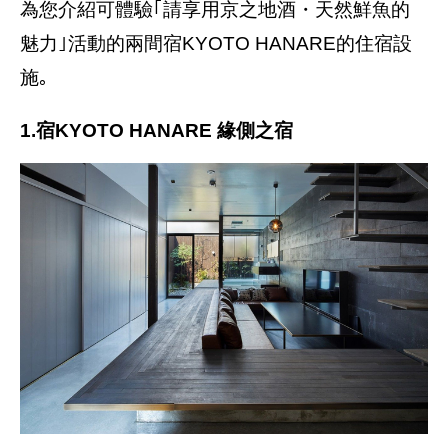
為您介紹可體驗｢請享用京之地酒・天然鮮魚的
魅力｣活動的兩間宿KYOTO HANARE的住宿設
施｡
1.宿KYOTO HANARE 緣側之宿