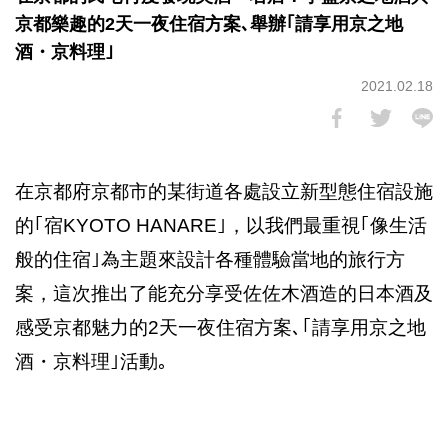
京都樂趣的2天一夜住宿方案､舉辦｢請享用京之地
酒・京料理｣
2021.02.18
在京都府京都市的某街道各處設立新型態住宿設施
的｢宿KYOTO HANARE｣，以我們最重視｢像生活
般的住宿｣為主題來設計各種體驗當地的旅行方
案，這次推出了能充分享受佐佐木酒造的日本酒及
感受京都魅力的2天一夜住宿方案､｢請享用京之地
酒・京料理｣活動｡