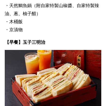
・天然鯛魚鍋（附自家特製山椒醬、自家特製辣
油、蔥、柚子醋）
・木桶飯
・京漬物
【早餐】玉子三明治