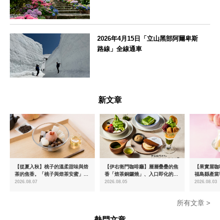
神奈川県
2026年4月15日「立山黑部阿爾卑斯
路線」全線通車
富山県
新文章
【從夏入秋】桃子的溫柔甜味與焙
【伊右衛門咖啡廳】層層疊疊的焦
【果實屋咖
茶的焦香。「桃子與焙茶安蜜」將
香「焙茶銅鑼燒」、入口即化的
福島縣產當
於8月中旬起限時販售
「宇治抹茶提拉米蘇」全新登場
2026.08.07
2026.08.05
2026.08.03
所有文章 >
熱門文章