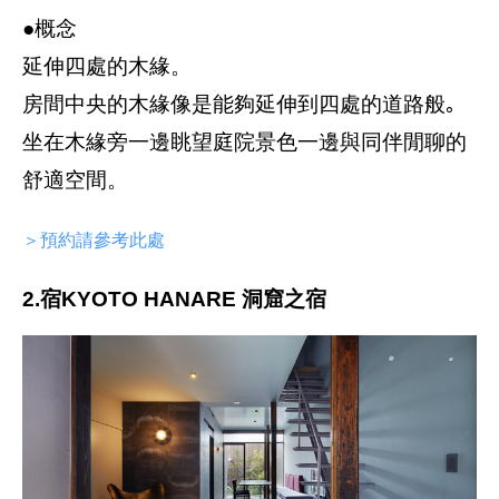
●概念
延伸四處的木緣。
房間中央的木緣像是能夠延伸到四處的道路般｡
坐在木緣旁一邊眺望庭院景色一邊與同伴閒聊的
舒適空間。
＞預約請參考此處
2.宿KYOTO HANARE 洞窟之宿