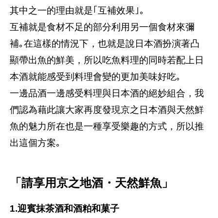
其中之一的理由就是｢互補效果｣｡
互補就是食材不足的部分利用另一個食材來彌
補｡在這樣的情況下，也就是說日本酒扮演著凸
顯帶出魚的鮮美，所以吃魚料理的同時若配上日
本酒就能感受到料理會變的更加美味好吃｡
一邊品酒一邊感受料理與日本酒的絕妙組合，我
們認為藉此讓大家再度發現京之日本酒與天然鮮
魚的魅力所在也是一種享受樂趣的方式，所以推
出這個方案｡
「請享用京之地酒・天然鮮魚」
1.迎賓抹茶酒和酒粕和菓子