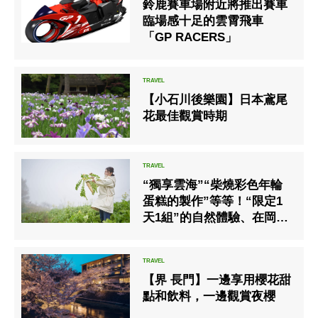
鈴鹿賽車場附近將推出賽車
臨場感十足的雲霄飛車
「GP RACERS」
【小石川後樂園】日本鳶尾
花最佳觀賞時期
“獨享雲海”“柴燒彩色年輪
蛋糕的製作”等等！“限定1
天1組”的自然體驗、在岡山
縣美作市湯溫泉的活動從3
月上旬開始
【界 長門】一邊享用櫻花甜
點和飲料，一邊觀賞夜櫻