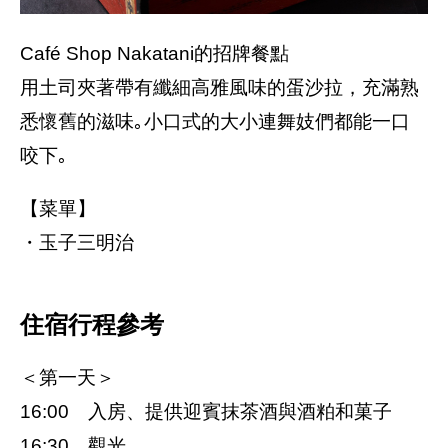
Café Shop Nakatani的招牌餐點
用土司夾著帶有纖細高雅風味的蛋沙拉，充滿熟
悉懷舊的滋味｡小口式的大小連舞妓們都能一口
咬下｡
【菜單】
・玉子三明治
住宿行程參考
＜第一天＞
16:00 入房、提供迎賓抹茶酒與酒粕和菓子
16:30 觀光