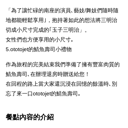
「為了讓忙碌的南座的演員､藝妓/舞妓們隨時隨
地都能輕鬆享用｣，抱持著如此的想法將三明治
切成小尺寸完成的｢玉子三明治」。
女性們也方便享用的小尺寸｡
5.ototojet的鯖魚壽司小禮物
作為旅程的完美結束我們準備了擁有豐富肉質的
鯖魚壽司､在辦理退房時贈送給您！
在回程的路上當大家還沉浸在回憶的餘溫時､別
忘了來一口ototojet的鯖魚壽司｡
餐點內容的介紹