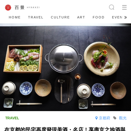
HOME
TRAVEL
CULTURE
ART
FOOD
EVENT
京都府
觀光
在京都的民宅再度發現美酒・名店！享盡京之地酒與