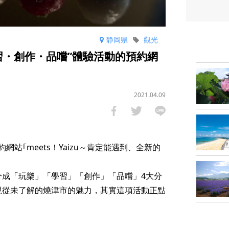
静岡県
觀光
習・創作・品嚐”體驗活動的預約網
2021.04.09
站｢meets！Yaizu～肯定能遇到、全新的
分成「玩樂」「學習」「創作」「品嚐」4大分
現從未了解的燒津市的魅力，其實這項活動正點