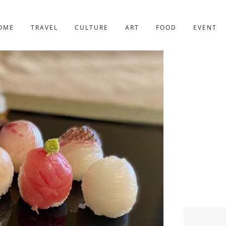
京都
227件
OME
TRAVEL
CULTURE
ART
FOOD
EVENT