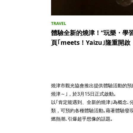
體驗全新的燒津！“玩樂・學
頁｢meets！Yaizu｣隆重開啟
燒津市觀光協會推出提供體驗活動的預約網
燒津～｣，於3月15日正式啟動｡
以｢肯定能遇到、全新的燒津｣為概念､
類，可預約各種體驗活動｡藉著體驗發
燃熱潮､引爆超乎想像的話題｡