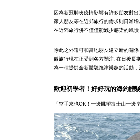
因為新冠肺炎疫情影響有許多朋友對出
家人朋友等在近郊旅行的需求則日漸增
在近郊旅行併不僅僅能減少感染的風險
除此之外還可和當地朋友建立新的關係
微旅行現在正受到各方關注｡在日後長期存在
為一種提供全新體驗燒津樂趣的活動，
歡迎初學者！好好玩的海釣體
「空手來也OK！一邊眺望富士山一邊