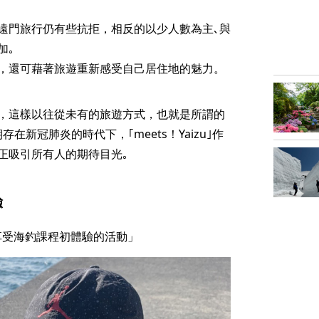
遠門旅行仍有些抗拒，相反的以少人數為主､與
加｡
，還可藉著旅遊重新感受自己居住地的魅力。
，這樣以往從未有的旅遊方式，也就是所謂的
新冠肺炎的時代下，｢meets！Yaizu｣作
正吸引所有人的期待目光｡
驗
享受海釣課程初體驗的活動」