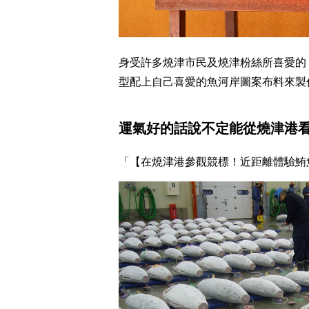
身受許多燒津市民及燒津粉絲所喜愛的
型配上自己喜愛的魚河岸圖案布料來製
運氣好的話說不定能從燒津港
「【在燒津港參觀競標！近距離體驗鮪