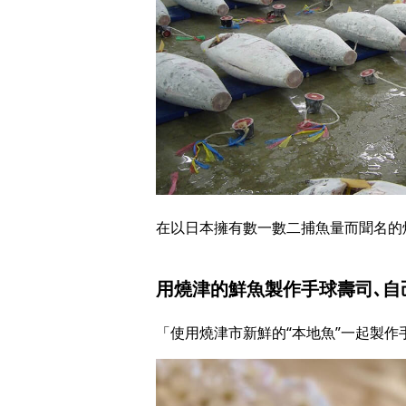
在以日本擁有數一數二捕魚量而聞名的
用燒津的鮮魚製作手球壽司､自
「使用燒津市新鮮的“本地魚”一起製作