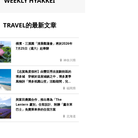
WEEKLY HYAKKEI
TRAVEL的最新文章
橫濱・三溪園「清晨觀蓮會」將於2026年
7月25日（週六）起舉辦
神奈川県
【志賀島度假村】由豐臣秀吉規劃街區的
博多城 穿梭於這座城鎮之中，博多夏季
風物詩「博多祇園山笠」活動期間，兒童
住宿費全免
福岡県
與富田農園合作，推出專為「The
Lantern 蘆別」住客設計、附贈「薰衣草
巴士」免費乘車券的住宿方案
北海道