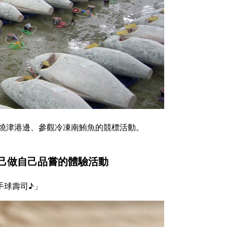
燒津港邊、參觀冷凍南鮪魚的競標活動。
己做自己品嘗的體驗活動
手球壽司♪」