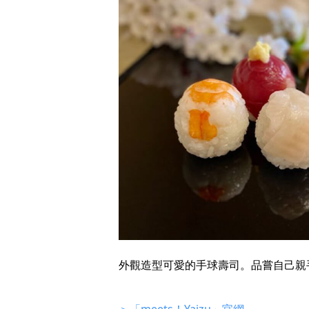
外觀造型可愛的手球壽司。品嘗自己親
＞「meets！Yaizu」官網