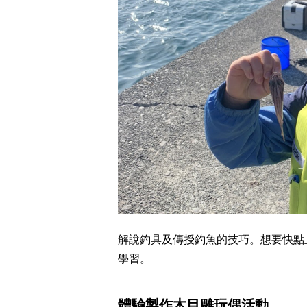
解說釣具及傳授釣魚的技巧。想要快點
學習。
體驗製作木目雕玩偶活動