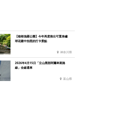
【箱根強羅公園】今年再度推出可置身繡
球花叢中拍照的打卡景點
神奈川県
2026年4月15日「立山黑部阿爾卑斯路
線」全線通車
富山県