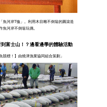
「魚河岸T恤」。利用木目雕不倒翁的圓滾造
作魚河岸不倒翁玩偶。
看到富士山！？邊看邊學的體驗活動
魚競標！】由燒津漁業協同組合策劃」