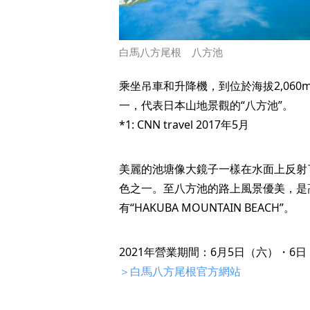
白馬八方尾根 八方池
乘坐吊車和升降機，到位於海拔2,060
一，代表日本山地景觀的“八方池”。
*1: CNN travel 2017年5月
美麗的池塘像大鏡子一樣在水面上反射
色之一。至八方池的路上風景優美，是
有“HAKUBA MOUNTAIN BEACH”。
2021年營業期間：6月5日（六）・6日
＞白馬八方尾根官方網站