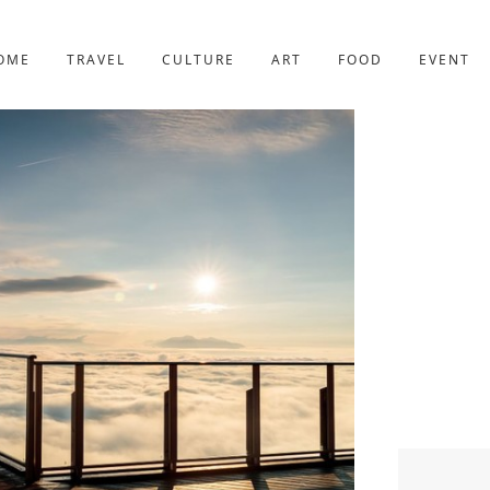
京都
227件
OME
TRAVEL
CULTURE
ART
FOOD
EVENT