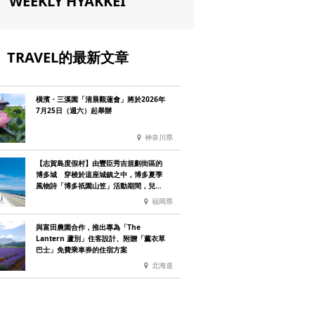
WEEKLY HYAKKEI
TRAVEL的最新文章
橫濱・三溪園「清晨觀蓮會」將於2026年
7月25日（週六）起舉辦
神奈川県
【志賀島度假村】由豐臣秀吉規劃街區的
博多城 穿梭於這座城鎮之中，博多夏季
風物詩「博多祇園山笠」活動期間，兒童
住宿費全免
福岡県
與富田農園合作，推出專為「The
Lantern 蘆別」住客設計、附贈「薰衣草
巴士」免費乘車券的住宿方案
北海道