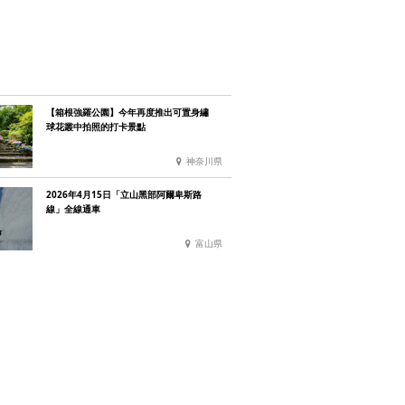
【箱根強羅公園】今年再度推出可置身繡
球花叢中拍照的打卡景點
神奈川県
2026年4月15日「立山黑部阿爾卑斯路
線」全線通車
富山県