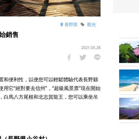
長野県
觀光
始銷售
2021.05.28
置和便利性，以便您可以輕鬆體驗代表長野縣
用它“絕對要去信州”，“超級風景票”現在開始
，白馬八方尾根和北志賀龍王，您可以乘坐吊
園（長野県小谷村）