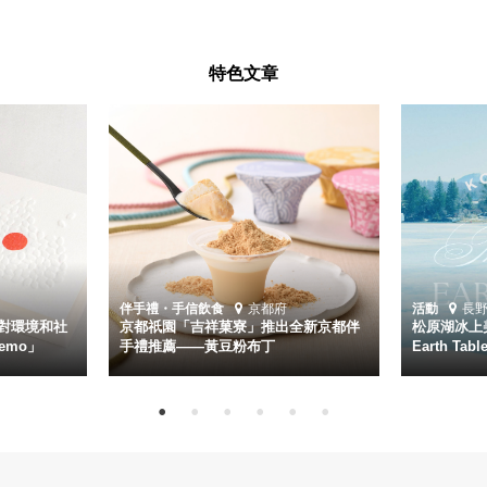
特色文章
伴手禮・手信
飲食
京都府
活動
長
對環境和社
京都祇園「吉祥菓寮」推出全新京都伴
松原湖冰上美
emo」
手禮推薦——黃豆粉布丁
Earth Ta