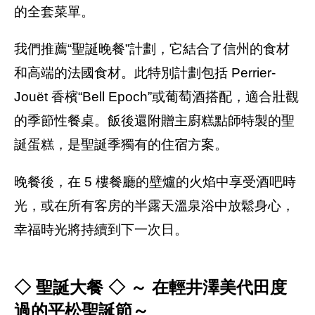
的全套菜單。
我們推薦“聖誕晚餐”計劃，它結合了信州的食材
和高端的法國食材。此特別計劃包括 Perrier-
Jouët 香檳“Bell Epoch”或葡萄酒搭配，適合壯觀
的季節性餐桌。飯後還附贈主廚糕點師特製的聖
誕蛋糕，是聖誕季獨有的住宿方案。
晚餐後，在 5 樓餐廳的壁爐的火焰中享受酒吧時
光，或在所有客房的半露天溫泉浴中放鬆身心，
幸福時光將持續到下一次日。
◇ 聖誕大餐 ◇ ～ 在輕井澤美代田度
過的平松聖誕節～