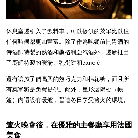
休息室還引入了飲料車，可以提供的菜單比以往
任何時候都更加豐富。除了作為晚餐前開胃酒的
侍酒師特製的熱酒和桑格利亞汽酒外，還新推出
了廚師特製的暖湯、乳蛋餅和canelé。
還有讓孩子們高興的熱巧克力和棉花糖，而且所
有菜單將是免費提供。此外，星形遮陽棚（帳
篷）內還設有暖爐，營造冬日享受篝火的環境。
篝火晚會後，在優雅的主餐廳享用法國
美食