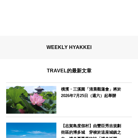
WEEKLY HYAKKEI
TRAVEL的最新文章
橫濱・三溪園「清晨觀蓮會」將於
2026年7月25日（週六）起舉辦
神奈川県
【志賀島度假村】由豐臣秀吉規劃
街區的博多城 穿梭於這座城鎮之