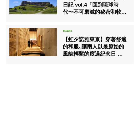
日記 vol.4「回到琉球時
代〜不可磨滅的秘密和牧師
Noro，前編〜」
【虹夕諾雅東京】穿著舒適
的和服､讓兩人以最原始的
風貌輕鬆的度過紀念日 在都
內的溫泉旅館享受｢24小時
滯在｣的方案開始銷售