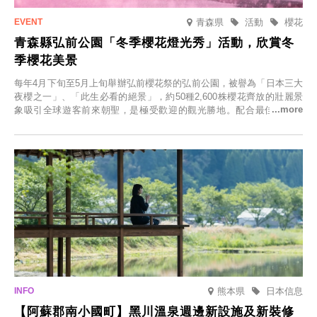
青森県
活動
櫻花
青森縣弘前公園「冬季櫻花燈光秀」活動，欣賞冬
季櫻花美景
每年4月下旬至5月上旬舉辦弘前櫻花祭的弘前公園，被譽為「日本三大
夜櫻之一」、「此生必看的絕景」，約50種2,600株櫻花齊放的壯麗景
象吸引全球遊客前來朝聖，是極受歡迎的觀光勝地。配合最佳觀雪時
節，將於2025年12月1日（週一）至2026年2月28日（週六）期間舉辦
「冬季櫻花燈光秀」。
熊本県
日本信息
【阿蘇郡南小國町】黑川溫泉週邊新設施及新裝修