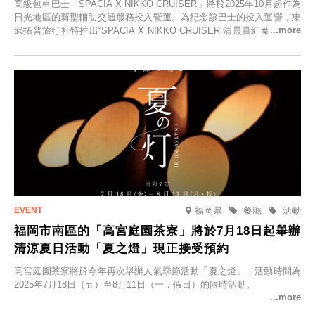
高級包車巴士「SPACIA X NIKKO CRUISER」將於2025年10月起作為
日光地區的新型輔助交通服務投入營運。為紀念該巴士的投入運營，東
武拓普旅行社特推出“SPACIA X NIKKO CRUISER 清晨賞紅葉之旅”，
並於2025年9月12日起發售。
福岡県
餐廳
活動
福岡市南區的「高宮庭園茶寮」將於7月18日起舉辦
清涼夏日活動「夏之燈」現正接受預約
高宮庭園茶寮將於今年再次舉辦人氣季節活動「夏之燈」，活動時間為
2025年7月18日（五）至8月11日（一，假日）的限時活動。