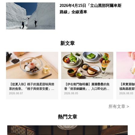
2026年4月15日「立山黑部阿爾卑斯
路線」全線通車
富山県
新文章
【從夏入秋】桃子的溫柔甜味與焙
【伊右衛門咖啡廳】層層疊疊的焦
【果實屋咖
茶的焦香。「桃子與焙茶安蜜」將
香「焙茶銅鑼燒」、入口即化的
福島縣產當
於8月中旬起限時販售
「宇治抹茶提拉米蘇」全新登場
2026.08.07
2026.08.05
2026.08.03
所有文章 >
熱門文章