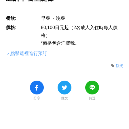
餐飲:
早餐 ・晚餐
價格:
80,100日元起（2名成人入住時每人價
格）
*價格包含消費稅。
＞點擊這裡進行預訂
觀光
分享
推文
傳送