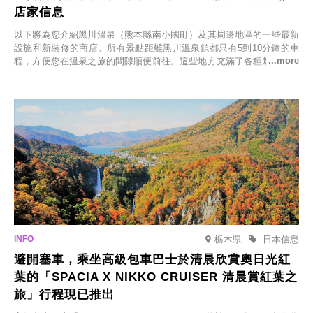
店家信息
以下將為您介紹黑川溫泉（熊本縣南小國町）及其周邊地區的一些最新
設施和新裝修的商店。所有景點距離黑川溫泉鎮都只有5到10分鐘的車
程，方便您在溫泉之旅的間隙順便前往。這些地方充滿了各種魅力，包
括由老字號旅館新開的店、掩映在蔥鬱鄉村中的咖啡館，以及使用當地
食材的餐廳。讓您體驗黑川溫泉的全新樂趣。
栃木県
日本信息
避開塞車，乘坐高級包車巴士於清晨欣賞奧日光紅
葉的「SPACIA X NIKKO CRUISER 清晨賞紅葉之
旅」行程現已推出