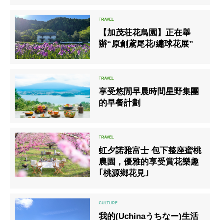
域12個會場推出賞花景點大
公開＆賞花組合方案全新登
場！！
【加茂荘花⿃園】正在舉
辦“原創鳶尾花/繡球花展”
享受悠閒早晨時間星野集團
的早餐計劃
虹夕諾雅富士 包下整座蜜桃
農園，優雅的享受賞花樂趣
｢桃源鄉花見｣
我的(Uchinaうちなー)生活