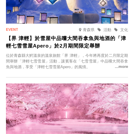
青森県
活動
文化
【界 津輕】於雪屋中品嚐大間吞拿魚與地酒的「津
輕七雪雪屋Apero」於2月期間限定舉辦
位於青森縣大鰐溫泉的溫泉旅館「界 津輕」，今年將再度於二月限定期
間舉辦「津輕七雪雪屋」活動，讓賓客在「七雪雪屋」中品嚐大間吞拿
魚與地酒，享受「津輕七雪雪屋Apero」的風情。