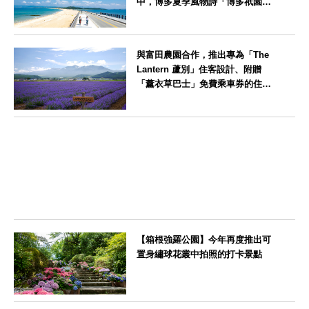
中，博多夏季風物詩「博多祇園山
笠」活動期間，兒童住宿費全免
福岡県
與富田農園合作，推出專為「The
Lantern 蘆別」住客設計、附贈
「薰衣草巴士」免費乘車券的住宿
方案
北海道
【箱根強羅公園】今年再度推出可
置身繡球花叢中拍照的打卡景點
神奈川県