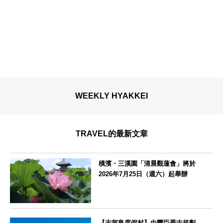
WEEKLY HYAKKEI
TRAVEL的最新文章
橫濱・三溪園「清晨觀蓮會」將於
2026年7月25日（週六）起舉辦
神奈川県
【志賀島度假村】由豐臣秀吉規劃