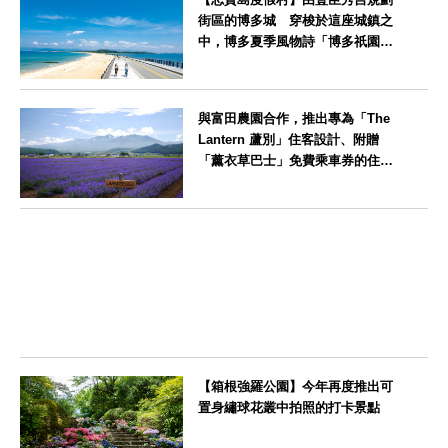
街區的博多城 穿梭於這座城鎮之
中，博多夏季風物詩「博多祇園山
笠」活動期間，兒童住宿費全免
福岡県
與富田農園合作，推出專為「The
Lantern 蘆別」住客設計、附贈
「薰衣草巴士」免費乘車券的住宿
方案
北海道
【箱根強羅公園】今年再度推出可
置身繡球花叢中拍照的打卡景點