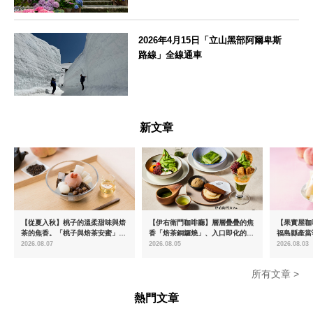
神奈川県
2026年4月15日「立山黑部阿爾卑斯
路線」全線通車
富山県
新文章
【從夏入秋】桃子的溫柔甜味與焙
【伊右衛門咖啡廳】層層疊疊的焦
【果實屋咖
茶的焦香。「桃子與焙茶安蜜」將
香「焙茶銅鑼燒」、入口即化的
福島縣產當
於8月中旬起限時販售
「宇治抹茶提拉米蘇」全新登場
2026.08.07
2026.08.05
2026.08.03
所有文章 >
熱門文章