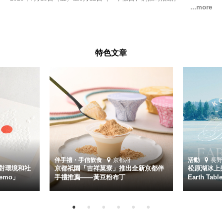
特色文章
伴手禮・手信
飲食
京都府
活動
長
對環境和社
京都祇園「吉祥菓寮」推出全新京都伴
松原湖冰上美
emo」
手禮推薦——黃豆粉布丁
Earth Ta