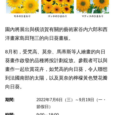
園內將展出與橫須賀有關的藝術家谷内六郎和西
洋畫家島田翔三的向日葵畫板。
8月初，受梵高、莫奈、馬蒂斯等人繪畫的向日
葵畫作啟發的品種將按計劃綻放。參觀者可以與
畫作一起欣賞花卉，如梵高的向日葵，令人聯想
到法國南部的太陽，以及莫奈的檸檬黃色雙花瓣
向日葵。
期間:
2022年7月6日（三）～9月19日（一・
節假日）
時間:
9:00～18:00