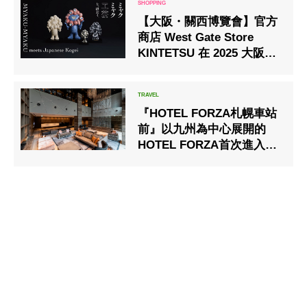
【大阪・關西博覽會】官方
商店 West Gate Store
KINTETSU 在 2025 大阪・
關西博覽會場地開業
『HOTEL FORZA札幌車站
前』以九州為中心展開的
HOTEL FORZA首次進入札
幌地區