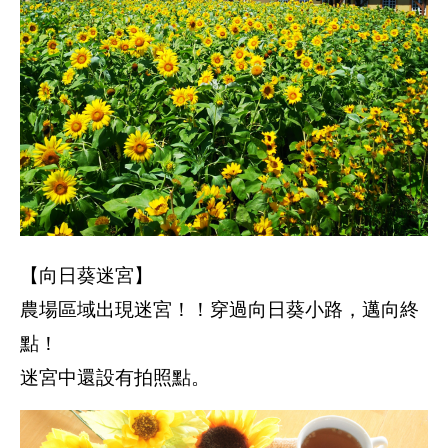
【向日葵迷宮】
農場區域出現迷宮！！穿過向日葵小路，邁向終
點！
迷宮中還設有拍照點。