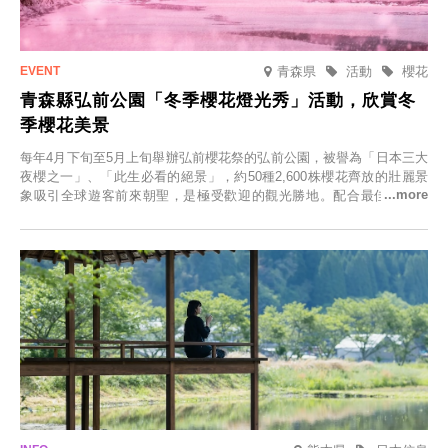
青森県
活動
櫻花
青森縣弘前公園「冬季櫻花燈光秀」活動，欣賞冬
季櫻花美景
每年4月下旬至5月上旬舉辦弘前櫻花祭的弘前公園，被譽為「日本三大
夜櫻之一」、「此生必看的絕景」，約50種2,600株櫻花齊放的壯麗景
象吸引全球遊客前來朝聖，是極受歡迎的觀光勝地。配合最佳觀雪時
節，將於2025年12月1日（週一）至2026年2月28日（週六）期間舉辦
「冬季櫻花燈光秀」。