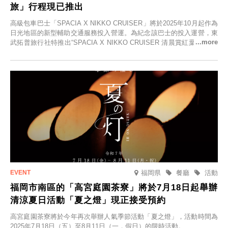
旅」行程現已推出
高級包車巴士「SPACIA X NIKKO CRUISER」將於2025年10月起作為
日光地區的新型輔助交通服務投入營運。為紀念該巴士的投入運營，東
武拓普旅行社特推出“SPACIA X NIKKO CRUISER 清晨賞紅葉之旅”，
並於2025年9月12日起發售。
福岡県
餐廳
活動
福岡市南區的「高宮庭園茶寮」將於7月18日起舉辦
清涼夏日活動「夏之燈」現正接受預約
高宮庭園茶寮將於今年再次舉辦人氣季節活動「夏之燈」，活動時間為
2025年7月18日（五）至8月11日（一，假日）的限時活動。