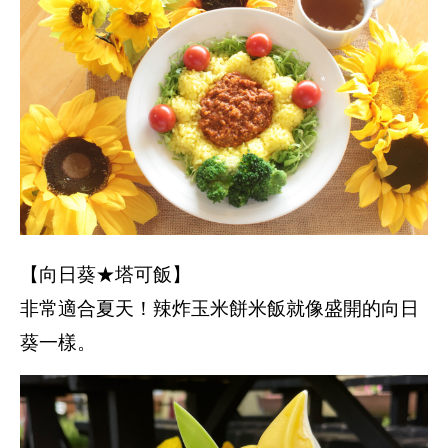
【向日葵★塔可飯】
非常適合夏天！辣炸玉米餅米飯就像盛開的向日
葵一樣。