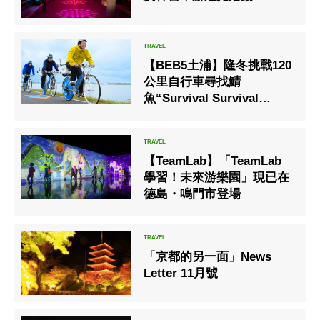
【BEB5土浦】隆冬挑戰120
公里自行車尋找鯖
魚“Survival Survival
Cycle”今年將再次舉行
【TeamLab】「TeamLab
學習！未來游樂園」現已在
德島・鳴門市登場
「京都的另一面」News
Letter 11月號