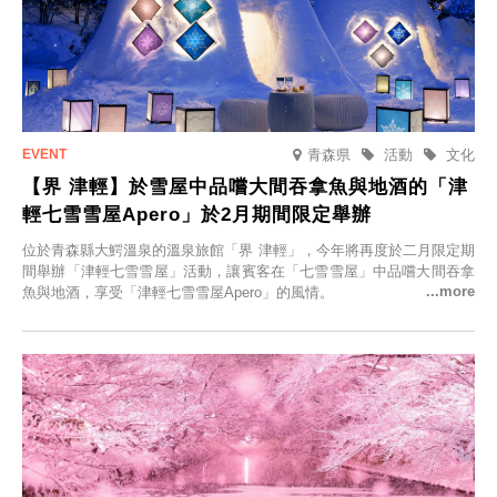
青森県
活動
文化
【界 津輕】於雪屋中品嚐大間吞拿魚與地酒的「津
輕七雪雪屋Apero」於2月期間限定舉辦
位於青森縣大鰐溫泉的溫泉旅館「界 津輕」，今年將再度於二月限定期
間舉辦「津輕七雪雪屋」活動，讓賓客在「七雪雪屋」中品嚐大間吞拿
魚與地酒，享受「津輕七雪雪屋Apero」的風情。