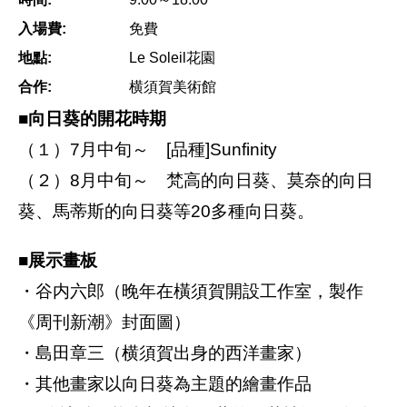
入場費:
免費
地點:
Le Soleil花園
合作:
横須賀美術館
■向日葵的開花時期
（１）7月中旬～ [品種]Sunfinity
（２）8月中旬～ 梵高的向日葵、莫奈的向日
葵、馬蒂斯的向日葵等20多種向日葵。
■展示畫板
・谷内六郎（晚年在橫須賀開設工作室，製作
《周刊新潮》封面圖）
・島田章三（横須賀出身的西洋畫家）
・其他畫家以向日葵為主題的繪畫作品