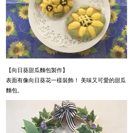
【向日葵甜瓜麵包製作】
表面有像向日葵花一樣裝飾！ 美味又可愛的甜瓜
麵包。