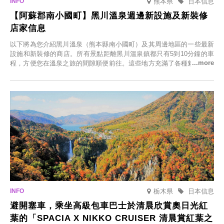
熊本県
日本信息
【阿蘇郡南小國町】黑川溫泉週邊新設施及新裝修
店家信息
以下將為您介紹黑川溫泉（熊本縣南小國町）及其周邊地區的一些最新
設施和新裝修的商店。所有景點距離黑川溫泉鎮都只有5到10分鐘的車
程，方便您在溫泉之旅的間隙順便前往。這些地方充滿了各種魅力，包
括由老字號旅館新開的店、掩映在蔥鬱鄉村中的咖啡館，以及使用當地
食材的餐廳。讓您體驗黑川溫泉的全新樂趣。
栃木県
日本信息
避開塞車，乘坐高級包車巴士於清晨欣賞奧日光紅
葉的「SPACIA X NIKKO CRUISER 清晨賞紅葉之