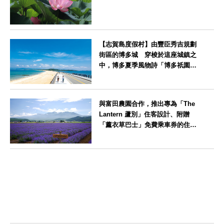
神奈川県
【志賀島度假村】由豐臣秀吉規劃
街區的博多城 穿梭於這座城鎮之
中，博多夏季風物詩「博多祇園山
笠」活動期間，兒童住宿費全免
福岡県
與富田農園合作，推出專為「The
Lantern 蘆別」住客設計、附贈
「薰衣草巴士」免費乘車券的住宿
方案
北海道