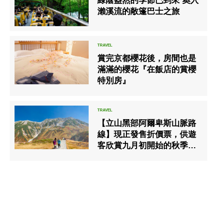
綠蔭盎然的季節已到來 奧入
瀨溪流的敞篷巴士之旅
賞完京都櫻花後，房間也是
滿滿的櫻花『在飯店的賞櫻
特別房』
【立山黑部阿爾卑斯山脈路
線】現正發售折價票，供遊
客欣賞九月初開始的秋季落
葉季。