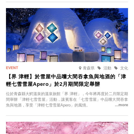
人的旅館，您才能在此與重要的人共度獨一無二的特別時光。
青森県
活動
文化
【界 津輕】於雪屋中品嚐大間吞拿魚與地酒的「津
輕七雪雪屋Apero」於2月期間限定舉辦
位於青森縣大鰐溫泉的溫泉旅館「界 津輕」，今年將再度於二月限定期
間舉辦「津輕七雪雪屋」活動，讓賓客在「七雪雪屋」中品嚐大間吞拿
魚與地酒，享受「津輕七雪雪屋Apero」的風情。