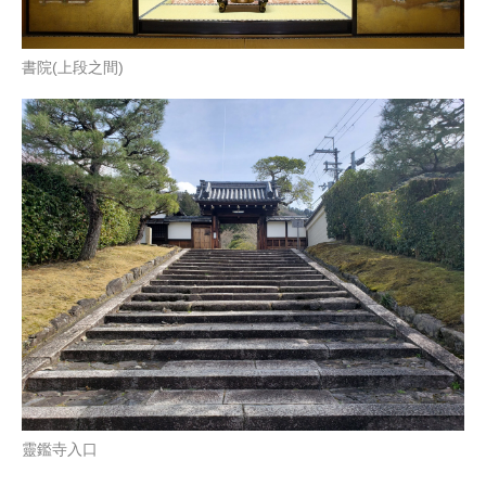
書院(上段之間)
靈鑑寺入口