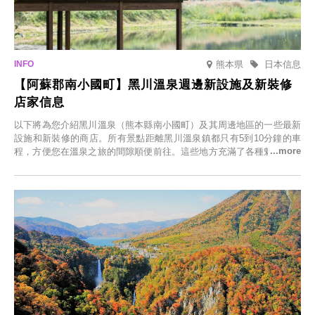
熊本県
日本信息
【阿蘇郡南小國町】黑川溫泉週邊新設施及新裝修
店家信息
以下將為您介紹黑川溫泉（熊本縣南小國町）及其周邊地區的一些最新
設施和新裝修的商店。所有景點距離黑川溫泉鎮都只有5到10分鐘的車
程，方便您在溫泉之旅的間隙順便前往。這些地方充滿了各種魅力，包
括由老字號旅館新開的店、掩映在蔥鬱鄉村中的咖啡館，以及使用當地
食材的餐廳。讓您體驗黑川溫泉的全新樂趣。