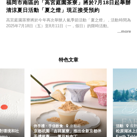
福岡市南區的「高宮庭園茶寮」將於7月18日起舉辦
清涼夏日活動「夏之燈」現正接受預約
高宮庭園茶寮將於今年再次舉辦人氣季節活動「夏之燈」，活動時間為
2025年7月18日（五）至8月11日（一，假日）的限時活動。
特色文章
伴手禮・手信
飲食
京都府
活動
長
對環境和社
京都祇園「吉祥菓寮」推出全新京都伴
松原湖冰上美
emo」
手禮推薦——黃豆粉布丁
Earth Ta