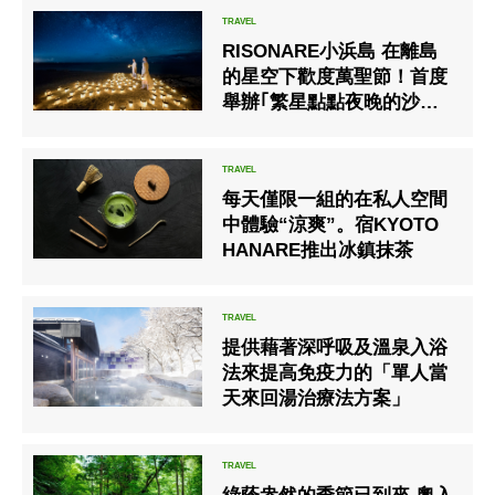
RISONARE小浜島 在離島
的星空下歡度萬聖節！首度
舉辦｢繁星點點夜晚的沙灘
萬聖節｣ 期間:2020年10月1
日~31日
每天僅限一組的在私人空間
中體驗“涼爽”。宿KYOTO
HANARE推出冰鎮抹茶
提供藉著深呼吸及溫泉入浴
法來提高免疫力的「單人當
天來回湯治療法方案」