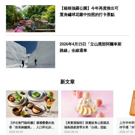
【箱根強羅公園】今年再度推出可
置身繡球花叢中拍照的打卡景點
神奈川県
2026年4月15日「立山黑部阿爾卑斯
路線」全線通車
富山県
新文章
【伊右衛門咖啡廳】層層疊疊的焦
【果實屋咖啡】限量販售山梨縣及
上市半年即突
香「焙茶銅鑼燒」、入口即化的
福島縣產當季水果「白桃」甜點
伴手禮「米
「宇治抹茶提拉米蘇」全新登場
起推出首款
2026.08.05
2026.08.03
2026.07.31