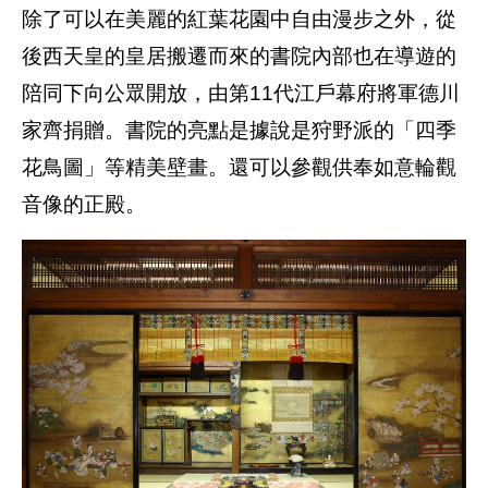
除了可以在美麗的紅葉花園中自由漫步之外，從
後西天皇的皇居搬遷而來的書院內部也在導遊的
陪同下向公眾開放，由第11代江戶幕府將軍德川
家齊捐贈。書院的亮點是據說是狩野派的「四季
花鳥圖」等精美壁畫。還可以參觀供奉如意輪觀
音像的正殿。