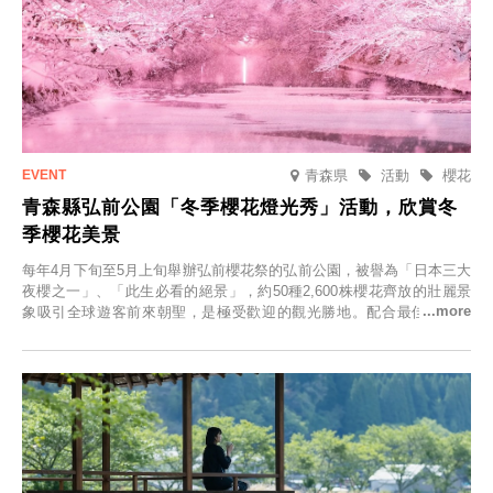
青森県
活動
櫻花
青森縣弘前公園「冬季櫻花燈光秀」活動，欣賞冬
季櫻花美景
每年4月下旬至5月上旬舉辦弘前櫻花祭的弘前公園，被譽為「日本三大
夜櫻之一」、「此生必看的絕景」，約50種2,600株櫻花齊放的壯麗景
象吸引全球遊客前來朝聖，是極受歡迎的觀光勝地。配合最佳觀雪時
節，將於2025年12月1日（週一）至2026年2月28日（週六）期間舉辦
「冬季櫻花燈光秀」。