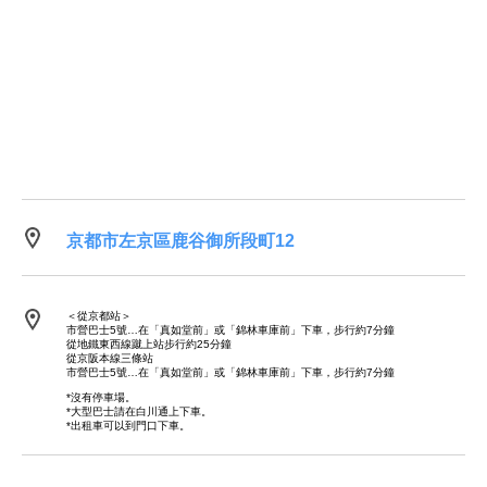
京都市左京區鹿谷御所段町12
＜從京都站＞
市營巴士5號…在「真如堂前」或「錦林車庫前」下車，步行約7分鐘
從地鐵東西線蹴上站步行約25分鐘
從京阪本線三條站
市營巴士5號…在「真如堂前」或「錦林車庫前」下車，步行約7分鐘
*沒有停車場。
*大型巴士請在白川通上下車。
*出租車可以到門口下車。