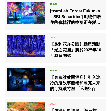
[teamLab Forest Fukuoka
– SBI Securities] 動物們居
住的森林裡的樹葉正在變
紅，秋天的花朵正在盛開。
【足利花卉公園】點燈活動
「光之花園」將於2025年10
月18日開始
【東京雅敘園酒店】引入冰
冷的鬼故事藝術和照亮未來
的可持續竹燈 「和燈×百段
階段2022～光與影・百物語
～」
【奧湯河原溫泉 – 海石榴