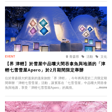
人的旅館，您才能在此與重要的人共度獨一無二的特別時光。
青森県
活動
文化
【界 津輕】於雪屋中品嚐大間吞拿魚與地酒的「津
輕七雪雪屋Apero」於2月期間限定舉辦
位於青森縣大鰐溫泉的溫泉旅館「界 津輕」，今年將再度於二月限定期
間舉辦「津輕七雪雪屋」活動，讓賓客在「七雪雪屋」中品嚐大間吞拿
魚與地酒，享受「津輕七雪雪屋Apero」的風情。