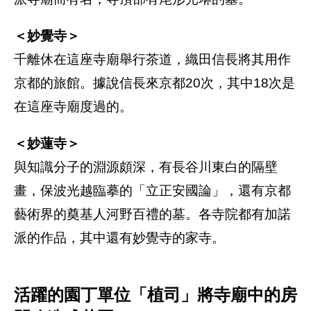
＜妙覺寺＞
千離休在這座寺廟舉行茶道，織田信長將其用作
京都的旅館。據說信長來京都20次，其中18次是
在這座寺廟度過的。
＜妙蓮寺＞
與知識分子的淵源頗深，有長谷川東白的隔壁
畫，保波光越臨摹的「立正安國論」，還有京都
藝術界的奠基人河野百禮的墓。各寺院都有加諾
派的作品，其中還有妙覺寺的家寺。
活躍的園丁單位「植司」將寺廟中的房