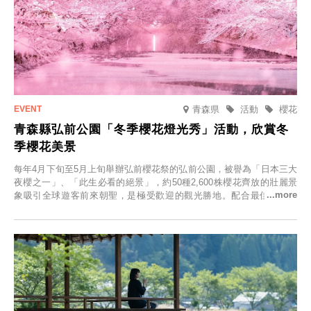
青森県
活動
櫻花
青森縣弘前公園「冬季櫻花燈光秀」活動，欣賞冬
季櫻花美景
每年4月下旬至5月上旬舉辦弘前櫻花祭的弘前公園，被譽為「日本三大
夜櫻之一」、「此生必看的絕景」，約50種2,600株櫻花齊放的壯麗景
象吸引全球遊客前來朝聖，是極受歡迎的觀光勝地。配合最佳觀雪時
節，將於2025年12月1日（週一）至2026年2月28日（週六）期間舉辦
「冬季櫻花燈光秀」。