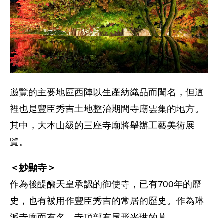
遊覽的主要地區西陣以生產紡織品而聞名，但這
裡也是豐臣秀吉土地整治期間寺廟雲集的地方。
其中，大本山級的三座寺廟將舉辦工藝美術展
覽。
＜妙顯寺＞
作為後醍醐天皇承認的御使寺，已有700年的歷
史，也有被用作豐臣秀吉的常居的歷史。作為琳
派寺廟而有名，寺頂部有尾形光琳的墓。