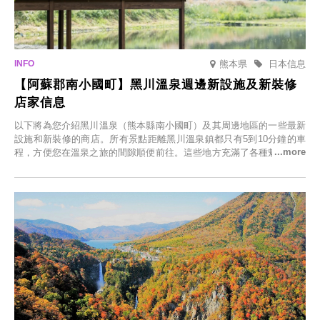
熊本県
日本信息
【阿蘇郡南小國町】黑川溫泉週邊新設施及新裝修
店家信息
以下將為您介紹黑川溫泉（熊本縣南小國町）及其周邊地區的一些最新
設施和新裝修的商店。所有景點距離黑川溫泉鎮都只有5到10分鐘的車
程，方便您在溫泉之旅的間隙順便前往。這些地方充滿了各種魅力，包
括由老字號旅館新開的店、掩映在蔥鬱鄉村中的咖啡館，以及使用當地
食材的餐廳。讓您體驗黑川溫泉的全新樂趣。