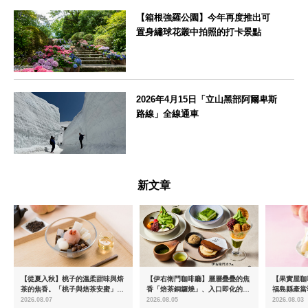
【箱根強羅公園】今年再度推出可
置身繡球花叢中拍照的打卡景點
神奈川県
2026年4月15日「立山黑部阿爾卑斯
路線」全線通車
富山県
新文章
【從夏入秋】桃子的溫柔甜味與焙
【伊右衛門咖啡廳】層層疊疊的焦
【果實屋咖
茶的焦香。「桃子與焙茶安蜜」將
香「焙茶銅鑼燒」、入口即化的
福島縣產當
於8月中旬起限時販售
「宇治抹茶提拉米蘇」全新登場
2026.08.07
2026.08.05
2026.08.03