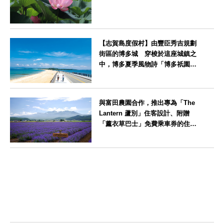
神奈川県
【志賀島度假村】由豐臣秀吉規劃
街區的博多城 穿梭於這座城鎮之
中，博多夏季風物詩「博多祇園山
笠」活動期間，兒童住宿費全免
福岡県
與富田農園合作，推出專為「The
Lantern 蘆別」住客設計、附贈
「薰衣草巴士」免費乘車券的住宿
方案
北海道