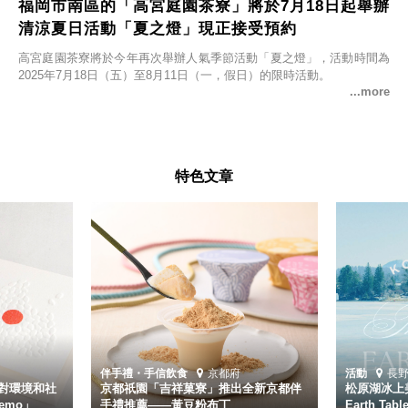
福岡市南區的「高宮庭園茶寮」將於7月18日起舉辦
清涼夏日活動「夏之燈」現正接受預約
高宮庭園茶寮將於今年再次舉辦人氣季節活動「夏之燈」，活動時間為
2025年7月18日（五）至8月11日（一，假日）的限時活動。
特色文章
伴手禮・手信
飲食
京都府
活動
長
對環境和社
京都祇園「吉祥菓寮」推出全新京都伴
松原湖冰上美
emo」
手禮推薦——黃豆粉布丁
Earth Ta