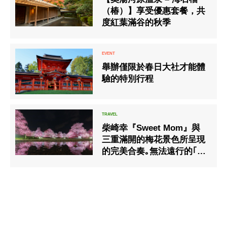
（椿）】享受優惠套餐，共
度紅葉滿谷的秋季
舉辦僅限於春日大社才能體
驗的特別行程
柴崎幸『Sweet Mom』與
三重滿開的梅花景色所呈現
的完美合奏｡無法遠行的｢現
今｣､藉著｢日本的美｣滋潤心
靈､豐富日常生活｡