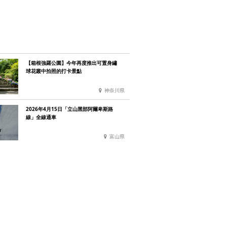
【箱根強羅公園】今年再度推出可置身繡
球花叢中拍照的打卡景點
神奈川県
2026年4月15日「立山黑部阿爾卑斯路
線」全線通車
富山県