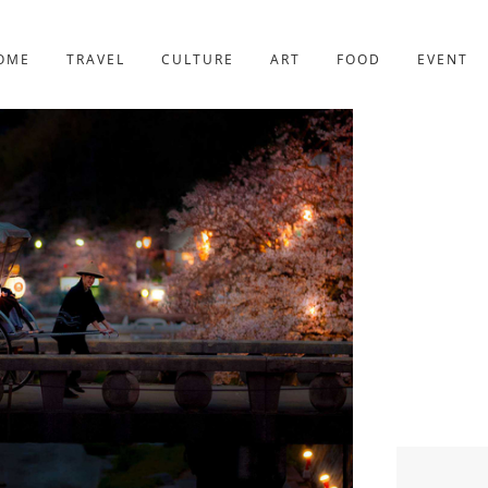
京都
227件
OME
TRAVEL
CULTURE
ART
FOOD
EVENT