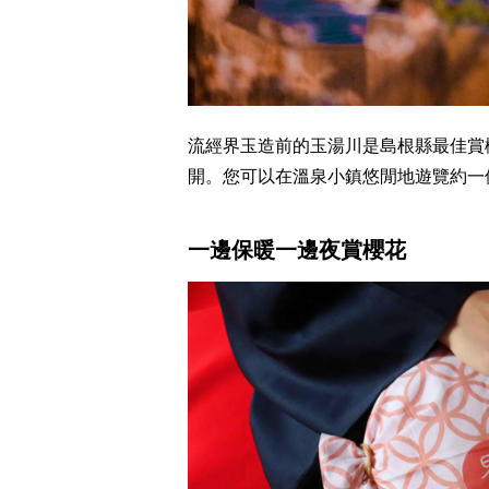
流經界玉造前的玉湯川是島根縣最佳賞
開。您可以在溫泉小鎮悠閒地遊覽約一
一邊保暖一邊夜賞櫻花