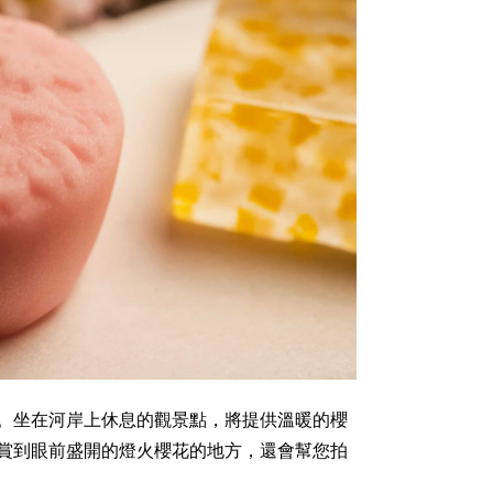
。坐在河岸上休息的觀景點，將提供溫暖的櫻
賞到眼前盛開的燈火櫻花的地方，還會幫您拍