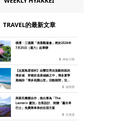
WEEKLY HYAKKEI
TRAVEL的最新文章
橫濱・三溪園「清晨觀蓮會」將於2026年
7月25日（週六）起舉辦
神奈川県
【志賀島度假村】由豐臣秀吉規劃街區的
博多城 穿梭於這座城鎮之中，博多夏季
風物詩「博多祇園山笠」活動期間，兒童
住宿費全免
福岡県
與富田農園合作，推出專為「The
Lantern 蘆別」住客設計、附贈「薰衣草
巴士」免費乘車券的住宿方案
北海道