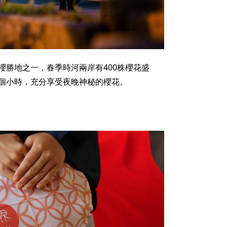
櫻勝地之一，春季時河兩岸有400株櫻花盛
個小時，充分享受夜晚神秘的櫻花。