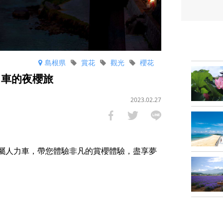
島根県
賞花
觀光
櫻花
力車的夜櫻旅
2023.02.27
營專屬人力車，帶您體驗非凡的賞櫻體驗，盡享夢