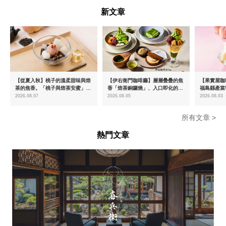
新文章
【從夏入秋】桃子的溫柔甜味與焙
【伊右衛門咖啡廳】層層疊疊的焦
【果實屋咖
茶的焦香。「桃子與焙茶安蜜」將
香「焙茶銅鑼燒」、入口即化的
福島縣產當
於8月中旬起限時販售
「宇治抹茶提拉米蘇」全新登場
2026.08.07
2026.08.05
2026.08.03
所有文章 >
熱門文章