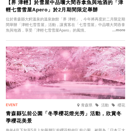
【界 津輕】於雪屋中品嚐大間吞拿魚與地酒的「津
輕七雪雪屋Apero」於2月期間限定舉辦
位於青森縣大鰐溫泉的溫泉旅館「界 津輕」，今年將再度於二月限定期
間舉辦「津輕七雪雪屋」活動，讓賓客在「七雪雪屋」中品嚐大間吞拿
魚與地酒，享受「津輕七雪雪屋Apero」的風情。
青森県
活動
櫻花
青森縣弘前公園「冬季櫻花燈光秀」活動，欣賞冬
季櫻花美景
每年4月下旬至5月上旬舉辦弘前櫻花祭的弘前公園，被譽為「日本三大