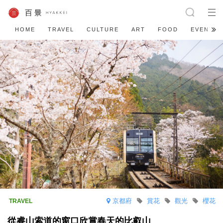
HOME
TRAVEL
CULTURE
ART
FOOD
EVENT
京都府
賞花
觀光
櫻花
從睿山索道的窗口欣賞春天的比叡山