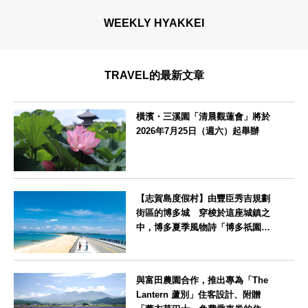
WEEKLY HYAKKEI
TRAVEL的最新文章
橫濱・三溪園「清晨觀蓮會」將於
2026年7月25日（週六）起舉辦
神奈川県
【志賀島度假村】由豐臣秀吉規劃
街區的博多城 穿梭於這座城鎮之
中，博多夏季風物詩「博多祇園山
笠」活動期間，兒童住宿費全免
福岡県
與富田農園合作，推出專為「The
Lantern 蘆別」住客設計、附贈