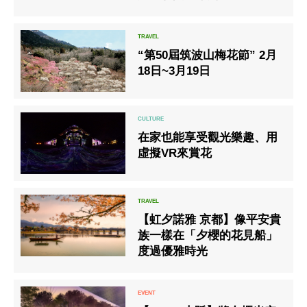
祭」。
“第50屆筑波山梅花節” 2月
18日~3月19日
在家也能享受觀光樂趣、用
虛擬VR來賞花
【虹夕諾雅 京都】像平安貴
族一樣在「夕櫻的花見船」
度過優雅時光