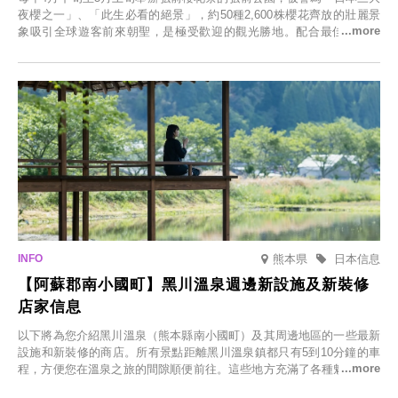
夜櫻之一」、「此生必看的絕景」，約50種2,600株櫻花齊放的壯麗景
象吸引全球遊客前來朝聖，是極受歡迎的觀光勝地。配合最佳觀雪時
節，將於2025年12月1日（週一）至2026年2月28日（週六）期間舉辦
「冬季櫻花燈光秀」。
熊本県
日本信息
【阿蘇郡南小國町】黑川溫泉週邊新設施及新裝修
店家信息
以下將為您介紹黑川溫泉（熊本縣南小國町）及其周邊地區的一些最新
設施和新裝修的商店。所有景點距離黑川溫泉鎮都只有5到10分鐘的車
程，方便您在溫泉之旅的間隙順便前往。這些地方充滿了各種魅力，包
括由老字號旅館新開的店、掩映在蔥鬱鄉村中的咖啡館，以及使用當地