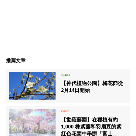
推薦文章
【神代植物公園】梅花節從
2月14日開始
【世羅藤園】在種植有約
1,000 株紫藤和羽扇豆的紫
紅色花園中舉辦「富士