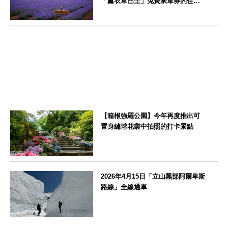
「薰衣草巴士」免費乘車券的住宿
方案
北海道
【箱根強羅公園】今年再度推出可
置身繡球花叢中拍照的打卡景點
神奈川県
2026年4月15日「立山黑部阿爾卑斯
路線」全線通車
富山県