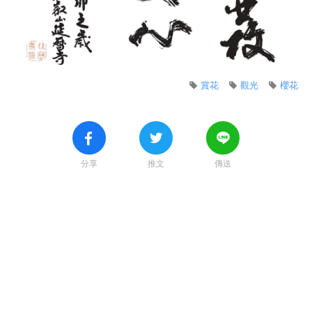
賞花
觀光
櫻花
分享
推文
傳送