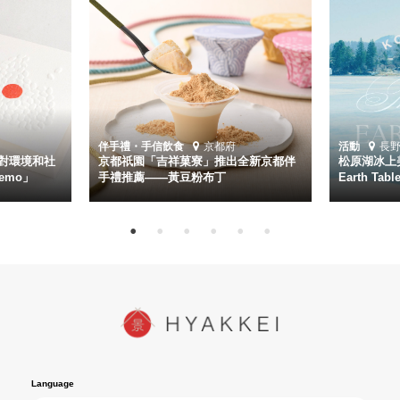
伴手禮・手信
飲食
京都府
活動
長
對環境和社
京都祇園「吉祥菓寮」推出全新京都伴
松原湖冰上美
emo」
手禮推薦——黃豆粉布丁
Earth Ta
Language