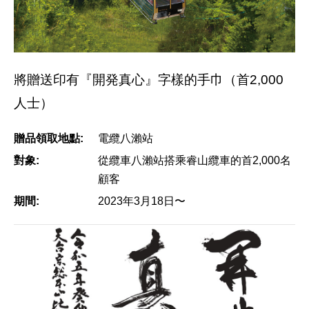
將贈送印有『開発真心』字樣的手巾（首2,000
人士）
贈品領取地點:
電纜八瀨站
對象:
從纜車八瀨站搭乘睿山纜車的首2,000名
顧客
期間:
2023年3月18日〜