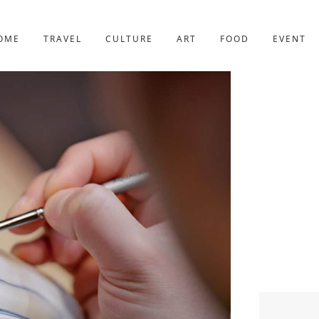
京都
227件
OME
TRAVEL
CULTURE
ART
FOOD
EVENT