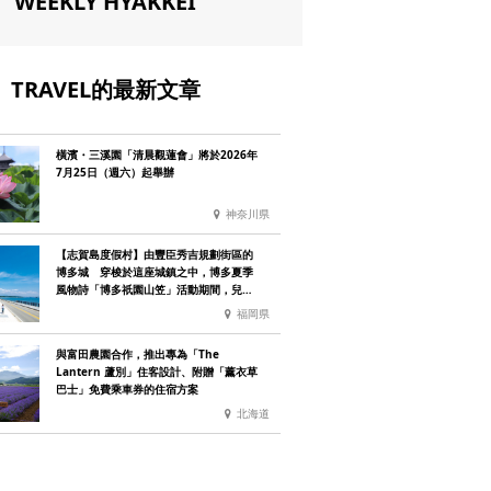
WEEKLY HYAKKEI
TRAVEL的最新文章
橫濱・三溪園「清晨觀蓮會」將於2026年
7月25日（週六）起舉辦
神奈川県
【志賀島度假村】由豐臣秀吉規劃街區的
博多城 穿梭於這座城鎮之中，博多夏季
風物詩「博多祇園山笠」活動期間，兒童
住宿費全免
福岡県
與富田農園合作，推出專為「The
Lantern 蘆別」住客設計、附贈「薰衣草
巴士」免費乘車券的住宿方案
北海道