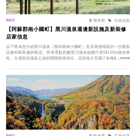
熊本県
日本信息
【阿蘇郡南小國町】黑川溫泉週邊新設施及新裝修
店家信息
以下將為您介紹黑川溫泉（熊本縣南小國町）及其周邊地區的一些最新
設施和新裝修的商店。所有景點距離黑川溫泉鎮都只有5到10分鐘的車
程，方便您在溫泉之旅的間隙順便前往。這些地方充滿了各種魅力，包
括由老字號旅館新開的店、掩映在蔥鬱鄉村中的咖啡館，以及使用當地
食材的餐廳。讓您體驗黑川溫泉的全新樂趣。
栃木県
日本信息