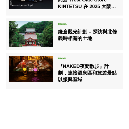
KINTETSU 在 2025 大阪・
關西博覽會場地開業
鎌倉觀光計劃 – 探訪與北條
義時相關的土地
『NAKED夜間散步』計
劃，連接溫泉區和旅遊景點
以振興區域