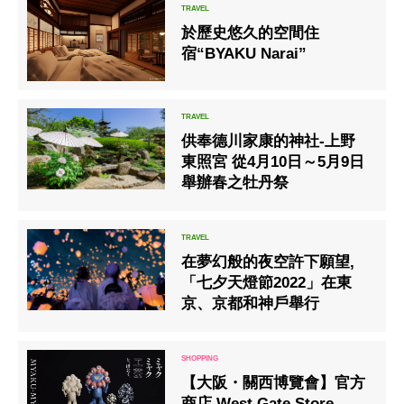
於歷史悠久的空間住
宿“BYAKU Narai”
供奉德川家康的神社-上野
東照宮 從4月10日～5月9日
舉辦春之牡丹祭
在夢幻般的夜空許下願望,
「七夕天燈節2022」在東
京、京都和神戶舉行
【大阪・關西博覽會】官方
商店 West Gate Store