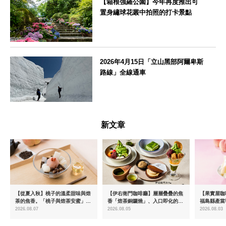
【箱根強羅公園】今年再度推出可
置身繡球花叢中拍照的打卡景點
神奈川県
2026年4月15日「立山黑部阿爾卑斯
路線」全線通車
富山県
新文章
【從夏入秋】桃子的溫柔甜味與焙
【伊右衛門咖啡廳】層層疊疊的焦
【果實屋咖
茶的焦香。「桃子與焙茶安蜜」將
香「焙茶銅鑼燒」、入口即化的
福島縣產當
於8月中旬起限時販售
「宇治抹茶提拉米蘇」全新登場
2026.08.07
2026.08.05
2026.08.03