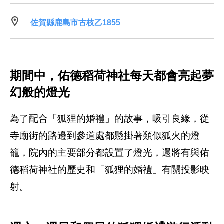
佐賀縣鹿島市古枝乙1855
期間中，佑德稻荷神社每天都會亮起夢
幻般的燈光
為了配合「狐狸的婚禮」的故事，吸引良緣，從
寺廟街的路邊到參道處都懸掛著類似狐火的燈
籠，院內的主要部分都設置了燈光，還將有與佑
德稻荷神社的歷史和「狐狸的婚禮」有關投影映
射。