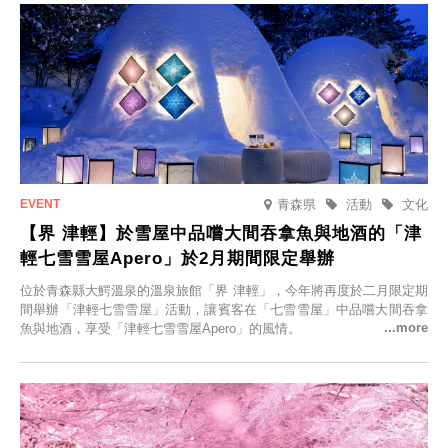
青森県
活動
文化
【界 津輕】於雪屋中品嚐大間吞拿魚與地酒的「津
輕七雪雪屋Apero」於2月期間限定舉辦
位於青森縣大鰐溫泉的溫泉旅館「界 津輕」，今年將再度於二月限定期
間舉辦「津輕七雪雪屋」活動，讓賓客在「七雪雪屋」中品嚐大間吞拿
魚與地酒，享受「津輕七雪雪屋Apero」的風情。