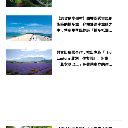
神奈川県
【志賀島度假村】由豐臣秀吉規劃
街區的博多城 穿梭於這座城鎮之
中，博多夏季風物詩「博多祇園山
笠」活動期間，兒童住宿費全免
福岡県
與富田農園合作，推出專為「The
Lantern 蘆別」住客設計、附贈
「薰衣草巴士」免費乘車券的住宿
方案
北海道