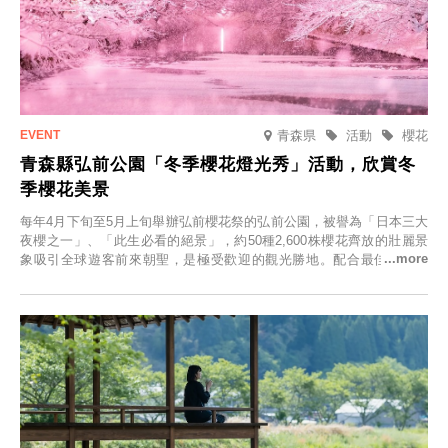
青森県
活動
櫻花
青森縣弘前公園「冬季櫻花燈光秀」活動，欣賞冬
季櫻花美景
每年4月下旬至5月上旬舉辦弘前櫻花祭的弘前公園，被譽為「日本三大
夜櫻之一」、「此生必看的絕景」，約50種2,600株櫻花齊放的壯麗景
象吸引全球遊客前來朝聖，是極受歡迎的觀光勝地。配合最佳觀雪時
節，將於2025年12月1日（週一）至2026年2月28日（週六）期間舉辦
「冬季櫻花燈光秀」。