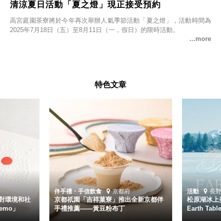
清涼夏日活動「夏之燈」現正接受預約
高宮庭園茶寮將於今年再次舉辦人氣季節活動「夏之燈」，活動時間為
2025年7月18日（五）至8月11日（一，假日）的限時活動。
特色文章
伴手禮・手信
飲食
京都府
活動
長
對環境和社
京都祇園「吉祥菓寮」推出全新京都伴
松原湖冰上美
emo」
手禮推薦——黃豆粉布丁
Earth Ta