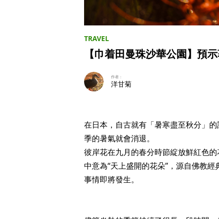
【巾着田曼珠沙華公園】預示著
作者：
洋甘菊
在日本，自古就有「暑寒盡至秋分」的
季的暑氣就會消退。
彼岸花在九月的春分時節綻放鮮紅色的
中意為“天上盛開的花朵”，源自佛教
事情即將發生。