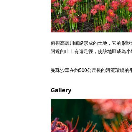
俯視高麗川蜿蜒形成的土地，它的形狀
附近的山上有遠足徑，使該地區成為小
曼珠沙華在約500公尺長的河流環繞的
Gallery