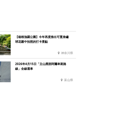
【箱根強羅公園】今年再度推出可置身繡
球花叢中拍照的打卡景點
神奈川県
2026年4月15日「立山黑部阿爾卑斯路
線」全線通車
富山県