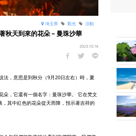
埼玉県
觀光
活動
秋天到來的花朵 – 曼珠沙華
2023.10.16
說法，意思是到秋分（9月20日左右）時，夏
花朵，它還有一個名字：曼珠沙華。 它在梵文
經典，其中紅色的花朵從天而降，預示著吉祥的