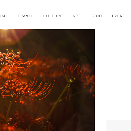
京都
227件
OME
TRAVEL
CULTURE
ART
FOOD
EVENT