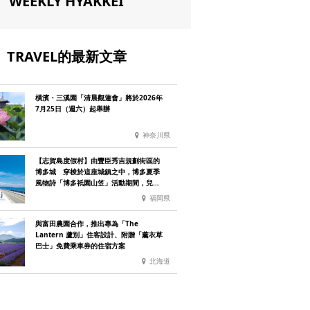
WEEKLY HYAKKEI
TRAVEL的最新文章
橫濱・三溪園「清晨觀蓮會」將於2026年
7月25日（週六）起舉辦
神奈川県
【志賀島度假村】由豐臣秀吉規劃街區的
博多城 穿梭於這座城鎮之中，博多夏季
風物詩「博多祇園山笠」活動期間，兒童
住宿費全免
福岡県
與富田農園合作，推出專為「The
Lantern 蘆別」住客設計、附贈「薰衣草
巴士」免費乘車券的住宿方案
北海道