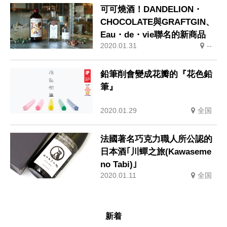
可可燒酒！DANDELION・
CHOCOLATE與GRAFTGIN、
Eau・de・vie聯名的新商品
2020.01.31
--
鉛筆削會變成花瓣的『花色鉛
筆』
2020.01.29
全国
法國著名巧克力職人所公認的
日本酒｢川蟬之旅(Kawaseme
no Tabi)｣
2020.01.11
全国
新着