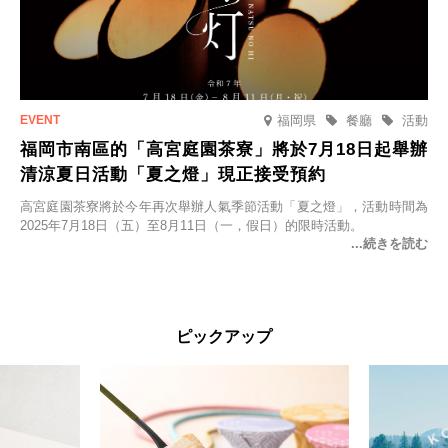
福岡県
餐廳
活動
福岡市南區的「高宮庭園茶寮」將於7月18日起舉辦
清涼夏日活動「夏之燈」現正接受預約
高宮庭園茶寮將於今年再次舉辦人氣季節活動「夏之燈」，活動時間為
2025年7月18日（五）至8月11日（一，假日）的限時活動。
ピックアップ