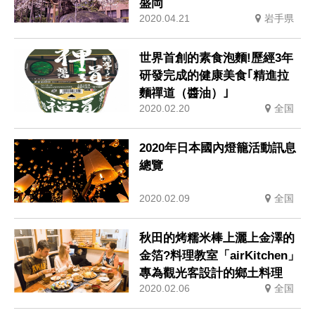
盛岡
2020.04.21
岩手県
世界首創的素食泡麵!歷經3年
研發完成的健康美食｢精進拉
麵禪道（醬油）｣
2020.02.20
全国
2020年日本國內燈籠活動訊息
總覽
2020.02.09
全国
秋田的烤糯米棒上灑上金澤的
金箔?料理教室「airKitchen」
專為觀光客設計的鄉土料理
2020.02.06
全国