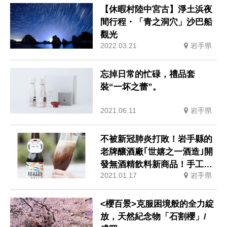
【休暇村陸中宮古】淨土浜夜
間行程・「青之洞穴」沙巴船
觀光
2022.03.21
岩手県
忘掉日常的忙碌，禮品套
裝“一坏之蕾”。
2021.06.11
岩手県
不被新冠肺炎打敗！岩手縣的
老牌釀酒廠｢世嬉之一酒造｣開
發無酒精飲料新商品！手工精
2021.01.17
岩手県
釀可樂｢KOHARU COLA｣
<櫻百景>克服困境般的全力綻
放，天然紀念物「石割櫻」/