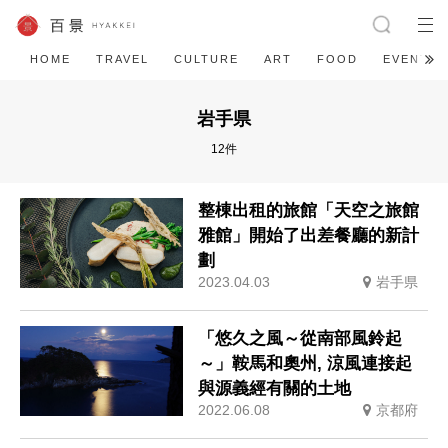
HOME
TRAVEL
CULTURE
ART
FOOD
EVENT
岩手県
12件
整棟出租的旅館「天空之旅館
雅館」開始了出差餐廳的新計
劃
2023.04.03
岩手県
「悠久之風～從南部風鈴起
～」鞍馬和奧州, 涼風連接起
與源義經有關的土地
2022.06.08
京都府