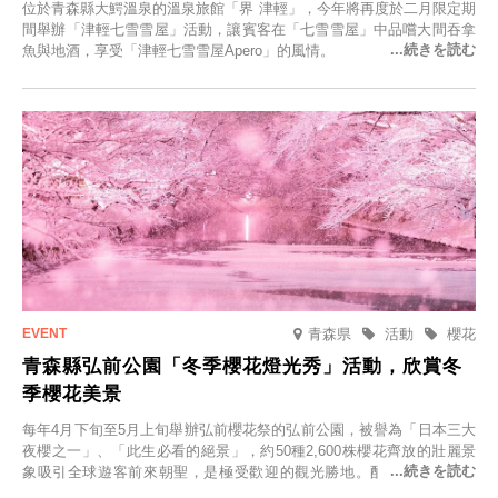
位於青森縣大鰐溫泉的溫泉旅館「界 津輕」，今年將再度於二月限定期
間舉辦「津輕七雪雪屋」活動，讓賓客在「七雪雪屋」中品嚐大間吞拿
魚與地酒，享受「津輕七雪雪屋Apero」的風情。
青森県
活動
櫻花
青森縣弘前公園「冬季櫻花燈光秀」活動，欣賞冬
季櫻花美景
每年4月下旬至5月上旬舉辦弘前櫻花祭的弘前公園，被譽為「日本三大
夜櫻之一」、「此生必看的絕景」，約50種2,600株櫻花齊放的壯麗景
象吸引全球遊客前來朝聖，是極受歡迎的觀光勝地。配合最佳觀雪時
節，將於2025年12月1日（週一）至2026年2月28日（週六）期間舉辦