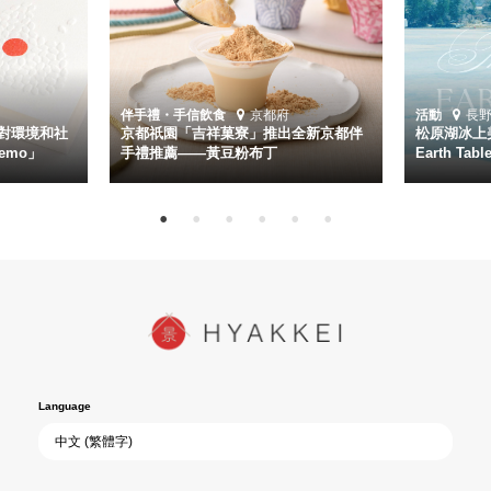
伴手禮・手信
飲食
京都府
活動
長
對環境和社
京都祇園「吉祥菓寮」推出全新京都伴
松原湖冰上美
emo」
手禮推薦——黃豆粉布丁
Earth Ta
Language