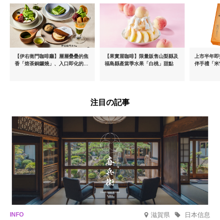
【伊右衛門咖啡廳】層層疊疊的焦
【果實屋咖啡】限量販售山梨縣及
上市半年即突
香「焙茶銅鑼燒」、入口即化的
福島縣產當季水果「白桃」甜點
伴手禮「米
「宇治抹茶提拉米蘇」全新登場
起推出首款
密瓜味」
注目の記事
滋賀県
日本信息