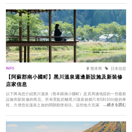
「冬季櫻花燈光秀」。
熊本県
日本信息
【阿蘇郡南小國町】黑川溫泉週邊新設施及新裝修
店家信息
以下將為您介紹黑川溫泉（熊本縣南小國町）及其周邊地區的一些最新
設施和新裝修的商店。所有景點距離黑川溫泉鎮都只有5到10分鐘的車
程，方便您在溫泉之旅的間隙順便前往。這些地方充滿了各種魅力，包
括由老字號旅館新開的店、掩映在蔥鬱鄉村中的咖啡館，以及使用當地
食材的餐廳。讓您體驗黑川溫泉的全新樂趣。