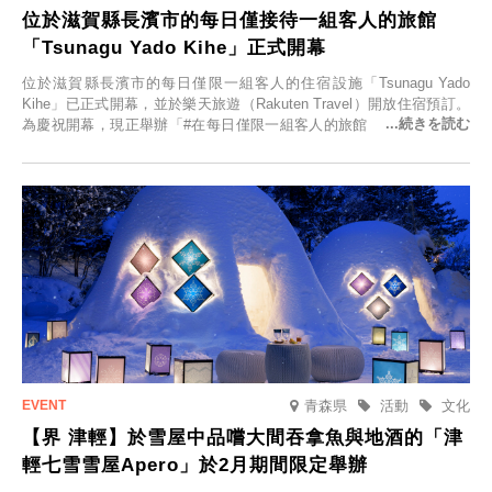
位於滋賀縣長濱市的每日僅接待一組客人的旅館
「Tsunagu Yado Kihe」正式開幕
位於滋賀縣長濱市的每日僅限一組客人的住宿設施「Tsunagu Yado
Kihe」已正式開幕，並於樂天旅遊（Rakuten Travel）開放住宿預訂。
為慶祝開幕，現正舉辦「#在每日僅限一組客人的旅館，展開一生一次
的回憶之旅」活動，提供一晚兩日的免費住宿。正因是每日僅限一組客
人的旅館，您才能在此與重要的人共度獨一無二的特別時光。
青森県
活動
文化
【界 津輕】於雪屋中品嚐大間吞拿魚與地酒的「津
輕七雪雪屋Apero」於2月期間限定舉辦