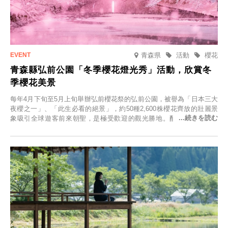
青森県
活動
櫻花
青森縣弘前公園「冬季櫻花燈光秀」活動，欣賞冬
季櫻花美景
每年4月下旬至5月上旬舉辦弘前櫻花祭的弘前公園，被譽為「日本三大
夜櫻之一」、「此生必看的絕景」，約50種2,600株櫻花齊放的壯麗景
象吸引全球遊客前來朝聖，是極受歡迎的觀光勝地。配合最佳觀雪時
節，將於2025年12月1日（週一）至2026年2月28日（週六）期間舉辦
「冬季櫻花燈光秀」。