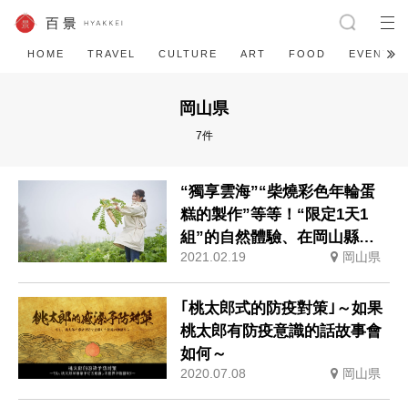
HOME
TRAVEL
CULTURE
ART
FOOD
EVENT
岡山県
7件
“獨享雲海”“柴燒彩色年輪蛋
糕的製作”等等！“限定1天1
組”的自然體驗、在岡山縣美
2021.02.19
岡山県
作市湯溫泉的活動從3月上旬
開始
｢桃太郎式的防疫對策｣～如果
桃太郎有防疫意識的話故事會
如何～
2020.07.08
岡山県