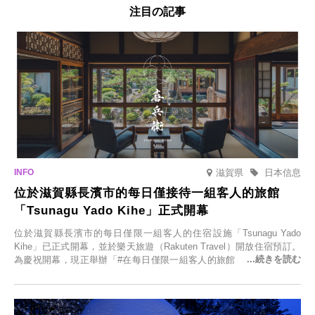
注目の記事
滋賀県
日本信息
位於滋賀縣長濱市的每日僅接待一組客人的旅館
「Tsunagu Yado Kihe」正式開幕
位於滋賀縣長濱市的每日僅限一組客人的住宿設施「Tsunagu Yado
Kihe」已正式開幕，並於樂天旅遊（Rakuten Travel）開放住宿預訂。
為慶祝開幕，現正舉辦「#在每日僅限一組客人的旅館，展開一生一次
的回憶之旅」活動，提供一晚兩日的免費住宿。正因是每日僅限一組客
人的旅館，您才能在此與重要的人共度獨一無二的特別時光。