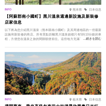
熊本県
日本信息
【阿蘇郡南小國町】黑川溫泉週邊新設施及新裝修
店家信息
以下將為您介紹黑川溫泉（熊本縣南小國町）及其周邊地區的一些最新
設施和新裝修的商店。所有景點距離黑川溫泉鎮都只有5到10分鐘的車
程，方便您在溫泉之旅的間隙順便前往。這些地方充滿了各種魅力，包
括由老字號旅館新開的店、掩映在蔥鬱鄉村中的咖啡館，以及使用當地
食材的餐廳。讓您體驗黑川溫泉的全新樂趣。
栃木県
日本信息