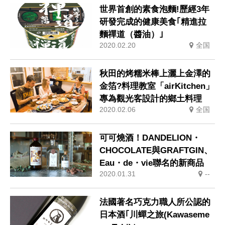
世界首創的素食泡麵!歷經3年
研發完成的健康美食｢精進拉
麵禪道（醬油）｣
2020.02.20
全国
秋田的烤糯米棒上灑上金澤的
金箔?料理教室「airKitchen」
專為觀光客設計的鄉土料理
2020.02.06
全国
可可燒酒！DANDELION・
CHOCOLATE與GRAFTGIN、
Eau・de・vie聯名的新商品
2020.01.31
--
法國著名巧克力職人所公認的
日本酒｢川蟬之旅(Kawaseme