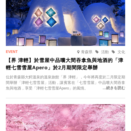
青森県
活動
文化
【界 津輕】於雪屋中品嚐大間吞拿魚與地酒的「津
輕七雪雪屋Apero」於2月期間限定舉辦
位於青森縣大鰐溫泉的溫泉旅館「界 津輕」，今年將再度於二月限定期
間舉辦「津輕七雪雪屋」活動，讓賓客在「七雪雪屋」中品嚐大間吞拿
魚與地酒，享受「津輕七雪雪屋Apero」的風情。