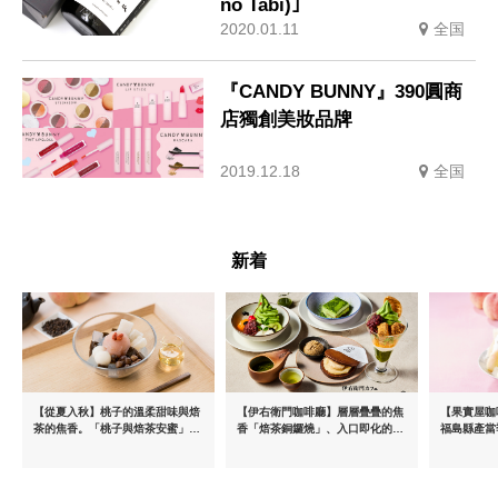
no Tabi)｣
2020.01.11
全国
『CANDY BUNNY』390圓商
店獨創美妝品牌
2019.12.18
全国
新着
【從夏入秋】桃子的溫柔甜味與焙
【伊右衛門咖啡廳】層層疊疊的焦
【果實屋咖
茶的焦香。「桃子與焙茶安蜜」將
香「焙茶銅鑼燒」、入口即化的
福島縣產當
於8月中旬起限時販售
「宇治抹茶提拉米蘇」全新登場