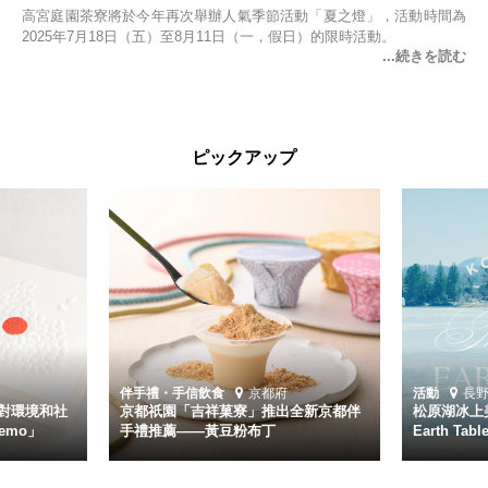
高宮庭園茶寮將於今年再次舉辦人氣季節活動「夏之燈」，活動時間為
2025年7月18日（五）至8月11日（一，假日）的限時活動。
ピックアップ
伴手禮・手信
飲食
京都府
活動
長
對環境和社
京都祇園「吉祥菓寮」推出全新京都伴
松原湖冰上美
emo」
手禮推薦——黃豆粉布丁
Earth Ta