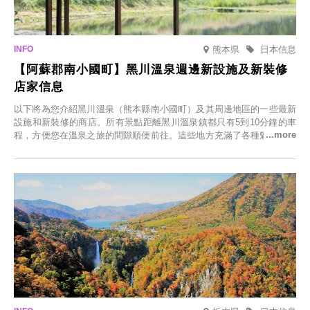
熊本県
日本信息
【阿蘇郡南小國町】黑川溫泉週邊新設施及新裝修
店家信息
以下將為您介紹黑川溫泉（熊本縣南小國町）及其周邊地區的一些最新
設施和新裝修的商店。所有景點距離黑川溫泉鎮都只有5到10分鐘的車
程，方便您在溫泉之旅的間隙順便前往。這些地方充滿了各種魅力，包
括由老字號旅館新開的店、掩映在蔥鬱鄉村中的咖啡館，以及使用當地
食材的餐廳。讓您體驗黑川溫泉的全新樂趣。