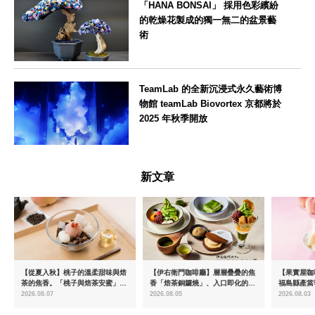
「HANA BONSAI」 採用色彩繽紛
的乾燥花製成的獨一無二的盆景藝
術
東京都
TeamLab 的全新沉浸式永久藝術博
物館 teamLab Biovortex 京都將於
2025 年秋季開放
京都府
新文章
【從夏入秋】桃子的溫柔甜味與焙
【伊右衛門咖啡廳】層層疊疊的焦
【果實屋咖
茶的焦香。「桃子與焙茶安蜜」將
香「焙茶銅鑼燒」、入口即化的
福島縣產當
於8月中旬起限時販售
「宇治抹茶提拉米蘇」全新登場
2026.08.07
2026.08.05
2026.08.03