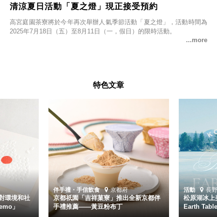
清涼夏日活動「夏之燈」現正接受預約
高宮庭園茶寮將於今年再次舉辦人氣季節活動「夏之燈」，活動時間為
2025年7月18日（五）至8月11日（一，假日）的限時活動。
特色文章
伴手禮・手信
飲食
京都府
活動
長
對環境和社
京都祇園「吉祥菓寮」推出全新京都伴
松原湖冰上美
emo」
手禮推薦——黃豆粉布丁
Earth Ta