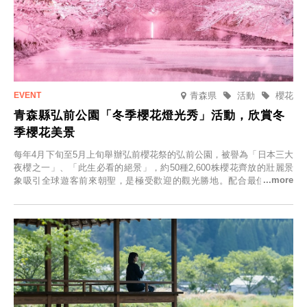
青森県
活動
櫻花
青森縣弘前公園「冬季櫻花燈光秀」活動，欣賞冬
季櫻花美景
每年4月下旬至5月上旬舉辦弘前櫻花祭的弘前公園，被譽為「日本三大
夜櫻之一」、「此生必看的絕景」，約50種2,600株櫻花齊放的壯麗景
象吸引全球遊客前來朝聖，是極受歡迎的觀光勝地。配合最佳觀雪時
節，將於2025年12月1日（週一）至2026年2月28日（週六）期間舉辦
「冬季櫻花燈光秀」。