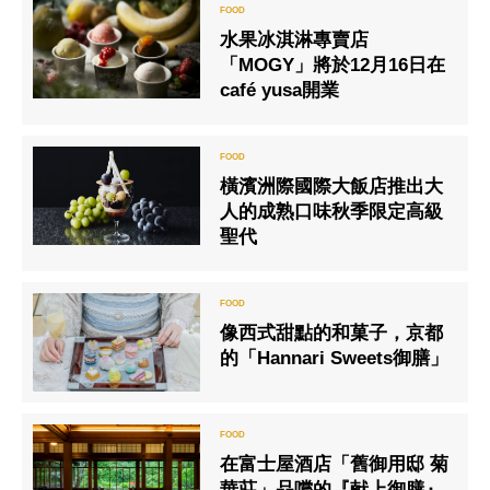
水果冰淇淋專賣店
「MOGY」將於12月16日在
café yusa開業
橫濱洲際國際大飯店推出大
人的成熟口味秋季限定高級
聖代
像西式甜點的和菓子，京都
的「Hannari Sweets御膳」
在富士屋酒店「舊御用邸 菊
華莊」品嚐的『献上御膳』