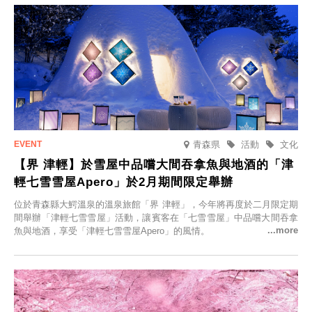
青森県
活動
文化
【界 津輕】於雪屋中品嚐大間吞拿魚與地酒的「津
輕七雪雪屋Apero」於2月期間限定舉辦
位於青森縣大鰐溫泉的溫泉旅館「界 津輕」，今年將再度於二月限定期
間舉辦「津輕七雪雪屋」活動，讓賓客在「七雪雪屋」中品嚐大間吞拿
魚與地酒，享受「津輕七雪雪屋Apero」的風情。