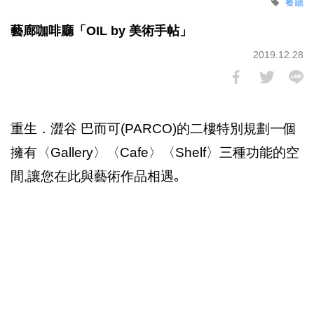
餐廳
藝廊咖啡廳「OIL by 美術手帖」
2019.12.28
重生．澀谷 巴而可(PARCO)的二樓特別規劃一個
擁有〈Gallery〉〈Cafe〉〈Shelf〉三種功能的空
間,讓您在此與藝術作品相遇｡