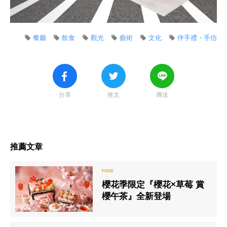
餐廳
飲食
觀光
藝術
文化
伴手禮・手信
分享
推文
傳送
推薦文章
櫻花季限定『櫻花×草莓 賞
櫻午茶』全新登場