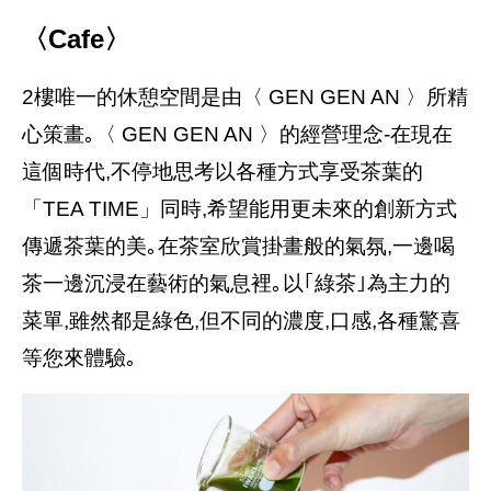
〈Cafe〉
2樓唯一的休憩空間是由〈 GEN GEN AN 〉所精
心策畫｡〈 GEN GEN AN 〉的經營理念-在現在
這個時代,不停地思考以各種方式享受茶葉的
「TEA TIME」同時,希望能用更未來的創新方式
傳遞茶葉的美｡在茶室欣賞掛畫般的氣氛,一邊喝
茶一邊沉浸在藝術的氣息裡｡以｢綠茶｣為主力的
菜單,雖然都是綠色,但不同的濃度,口感,各種驚喜
等您來體驗｡