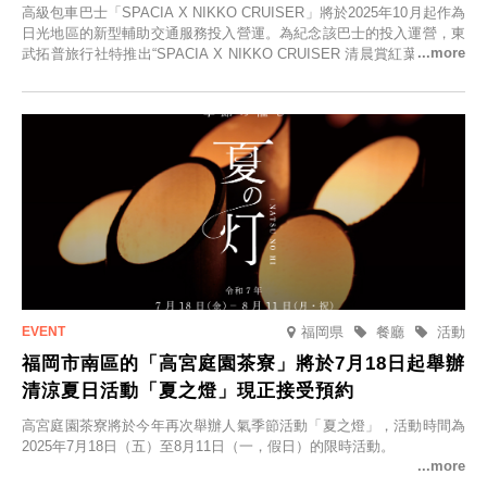
高級包車巴士「SPACIA X NIKKO CRUISER」將於2025年10月起作為
日光地區的新型輔助交通服務投入營運。為紀念該巴士的投入運營，東
武拓普旅行社特推出“SPACIA X NIKKO CRUISER 清晨賞紅葉之旅”，
並於2025年9月12日起發售。
福岡県
餐廳
活動
福岡市南區的「高宮庭園茶寮」將於7月18日起舉辦
清涼夏日活動「夏之燈」現正接受預約
高宮庭園茶寮將於今年再次舉辦人氣季節活動「夏之燈」，活動時間為
2025年7月18日（五）至8月11日（一，假日）的限時活動。