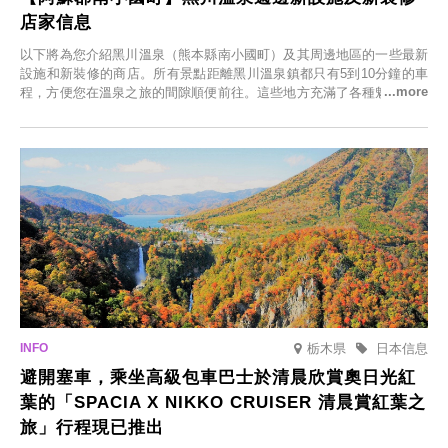
店家信息
以下將為您介紹黑川溫泉（熊本縣南小國町）及其周邊地區的一些最新
設施和新裝修的商店。所有景點距離黑川溫泉鎮都只有5到10分鐘的車
程，方便您在溫泉之旅的間隙順便前往。這些地方充滿了各種魅力，包
括由老字號旅館新開的店、掩映在蔥鬱鄉村中的咖啡館，以及使用當地
食材的餐廳。讓您體驗黑川溫泉的全新樂趣。
栃木県
日本信息
避開塞車，乘坐高級包車巴士於清晨欣賞奧日光紅
葉的「SPACIA X NIKKO CRUISER 清晨賞紅葉之
旅」行程現已推出