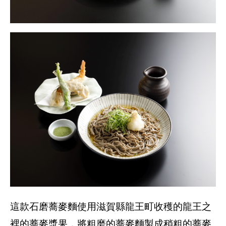
這款石磨蕎麥麵使用滋賀縣龍王町收穫的龍王之
裡的蕎麥漿果，將粗磨的蕎麥麵製成稍粗的蕎麥