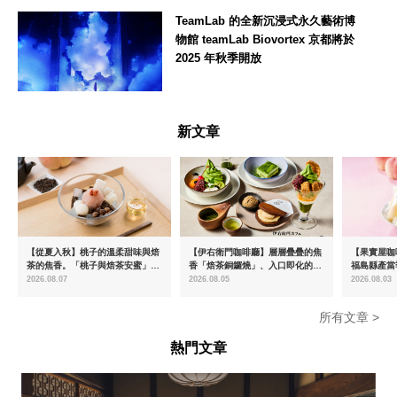
東京都
TeamLab 的全新沉浸式永久藝術博
物館 teamLab Biovortex 京都將於
2025 年秋季開放
京都府
新文章
【從夏入秋】桃子的溫柔甜味與焙
【伊右衛門咖啡廳】層層疊疊的焦
【果實屋咖
茶的焦香。「桃子與焙茶安蜜」將
香「焙茶銅鑼燒」、入口即化的
福島縣產當
於8月中旬起限時販售
「宇治抹茶提拉米蘇」全新登場
2026.08.07
2026.08.05
2026.08.03
所有文章 >
熱門文章