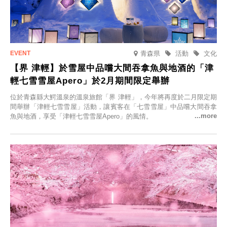
青森県
活動
文化
【界 津輕】於雪屋中品嚐大間吞拿魚與地酒的「津
輕七雪雪屋Apero」於2月期間限定舉辦
位於青森縣大鰐溫泉的溫泉旅館「界 津輕」，今年將再度於二月限定期
間舉辦「津輕七雪雪屋」活動，讓賓客在「七雪雪屋」中品嚐大間吞拿
魚與地酒，享受「津輕七雪雪屋Apero」的風情。