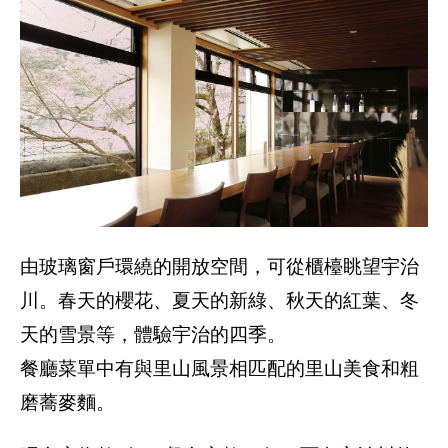
由玻璃窗戶環繞的開放空間，可從櫃檯眺望宇治
川。春天的櫻花、夏天的新綠、秋天的紅葉、冬
天的雪景等，體驗宇治的四季。
餐廳菜單中有與里山風景相匹配的里山美食和粗
磨蕎麥麵。