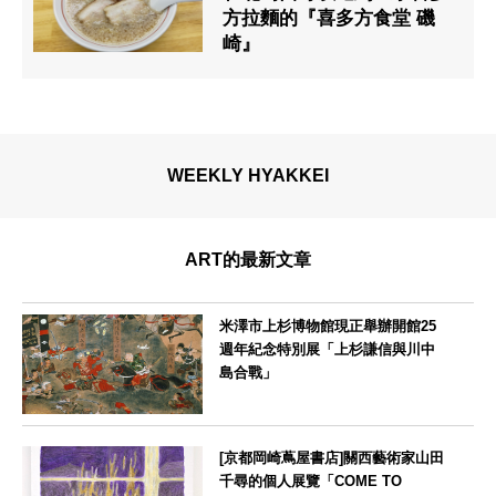
方拉麵的『喜多方食堂 磯
崎』
WEEKLY HYAKKEI
ART的最新文章
米澤市上杉博物館現正舉辦開館25
週年紀念特別展「上杉謙信與川中
島合戰」
山形県
[京都岡崎蔦屋書店]關西藝術家山田
千尋的個人展覽「COME TO