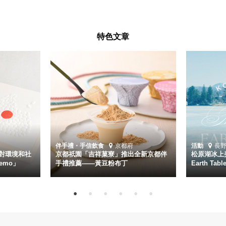
特色文章
伴手禮・手信
飲食
京都府
活動
長
對環境和社
京都祇園「吉祥菓寮」推出全新京都伴
松原湖冰上美
emo」
手禮推薦——黃豆粉布丁
Earth Ta