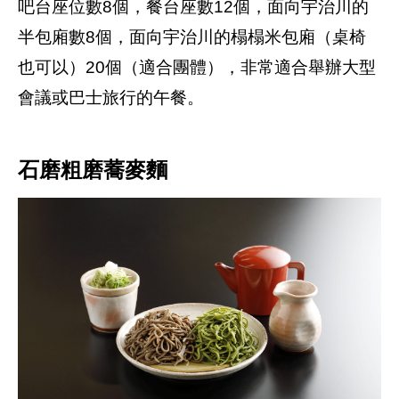
吧台座位數8個，餐台座數12個，面向宇治川的
半包廂數8個，面向宇治川的榻榻米包廂（桌椅
也可以）20個（適合團體），非常適合舉辦大型
會議或巴士旅行的午餐。
石磨粗磨蕎麥麵