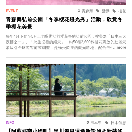
青森県
活動
櫻花
青森縣弘前公園「冬季櫻花燈光秀」活動，欣賞冬
季櫻花美景
每年4月下旬至5月上旬舉辦弘前櫻花祭的弘前公園，被譽為「日本三大
夜櫻之一」、「此生必看的絕景」，約50種2,600株櫻花齊放的壯麗景
象吸引全球遊客前來朝聖，是極受歡迎的觀光勝地。配合最佳觀雪時
節，將於2025年12月1日（週一）至2026年2月28日（週六）期間舉辦
「冬季櫻花燈光秀」。
熊本県
日本信息
【阿蘇郡南小國町】黑川溫泉週邊新設施及新裝修