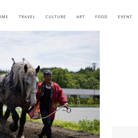
京都
227件
OME
TRAVEL
CULTURE
ART
FOOD
EVENT