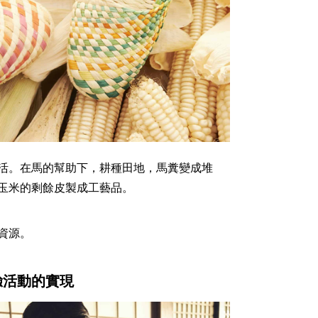
活。在馬的幫助下，耕種田地，馬糞變成堆
玉米的剩餘皮製成工藝品。
資源。
驗活動的實現