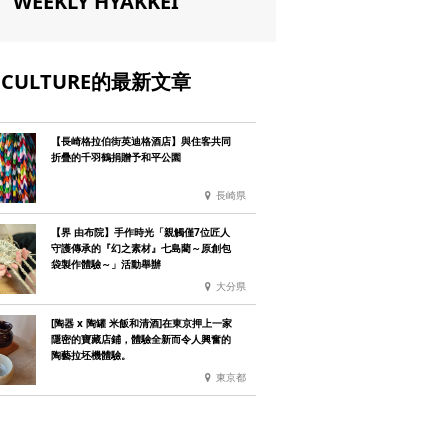
WEEKLY HYAKKEI
CULTURE的最新文章
【長崎格拉伯街英迪格酒店】與住客共同
折疊的千羽鶴捐贈予和平公園
長崎県
【界 由布院】手作時光「親觸僅7位匠人
守護傳承的『幻之素材』七島藺～原創包
袋製作體驗～」活動舉辦
大分県
[陶器 x 陶罐 米飯和清酒]在東京押上一家
隱密的寶藏店鋪，體驗全新而令人興奮的
陶藝拉坯機體驗。
東京都