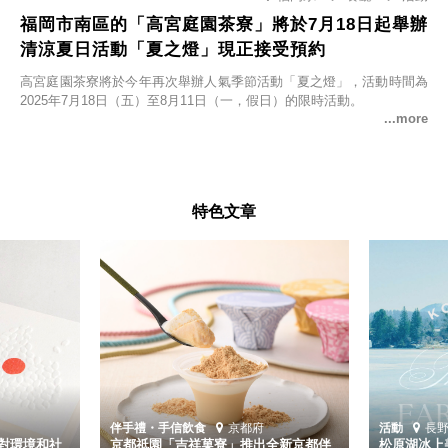
福岡市南區的「高宮庭園茶寮」將於7月18日起舉辦
清涼夏日活動「夏之燈」現正接受預約
高宮庭園茶寮將於今年再次舉辦人氣季節活動「夏之燈」，活動時間為
2025年7月18日（五）至8月11日（一，假日）的限時活動。
特色文章
伴手禮・手信
飲食
京都府
活動
長
對環境和社
京都祇園「吉祥菓寮」推出全新京都伴
松原湖冰上美