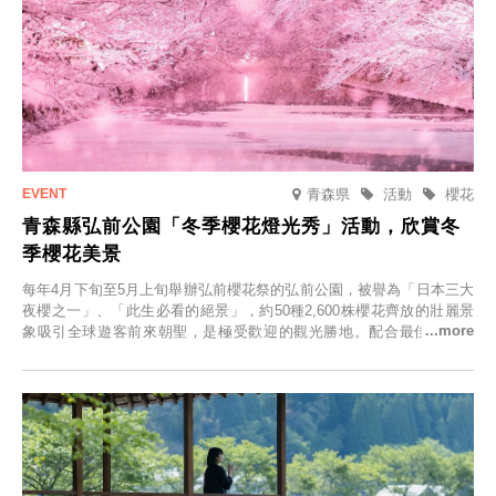
青森県
活動
櫻花
青森縣弘前公園「冬季櫻花燈光秀」活動，欣賞冬
季櫻花美景
每年4月下旬至5月上旬舉辦弘前櫻花祭的弘前公園，被譽為「日本三大
夜櫻之一」、「此生必看的絕景」，約50種2,600株櫻花齊放的壯麗景
象吸引全球遊客前來朝聖，是極受歡迎的觀光勝地。配合最佳觀雪時
節，將於2025年12月1日（週一）至2026年2月28日（週六）期間舉辦
「冬季櫻花燈光秀」。