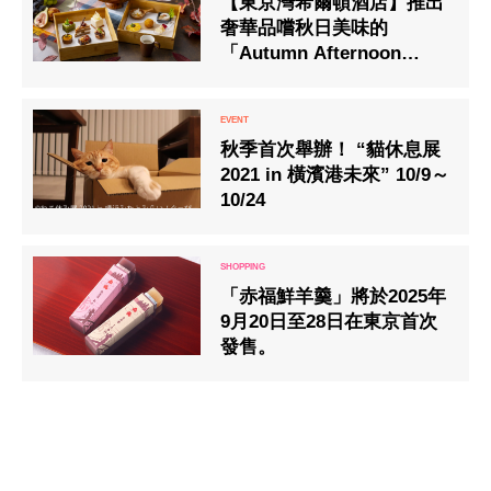
【東京灣希爾頓酒店】推出
奢華品嚐秋日美味的
「Autumn Afternoon
Tea」
秋季首次舉辦！ “貓休息展
2021 in 橫濱港未來” 10/9～
10/24
「赤福鮮羊羹」將於2025年
9月20日至28日在東京首次
發售。