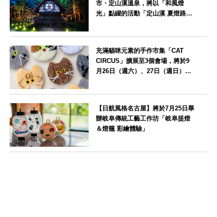
市・定山溪溫泉，將以「和風燈
光」點綴的活動「定山溪 夏燈路
2026」
北海道
充滿貓咪元素的手作市集「CAT
CIRCUS」擴展至3個會場，將於9
月26日（週六）、27日（週日）在
愛知縣瀨戶市舉辦
愛知県
【日航風格名古屋】將於7月25日舉
辦岐阜傳統工藝工作坊「岐阜提燈
＆燈籠 彩繪體驗」
愛知県