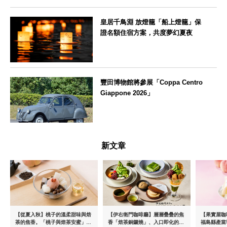
皇居千鳥淵 放燈籠「船上燈籠」保
證名額住宿方案，共度夢幻夏夜
東京都
豐田博物館將參展「Coppa Centro
Giappone 2026」
愛知県
新文章
【從夏入秋】桃子的溫柔甜味與焙
【伊右衛門咖啡廳】層層疊疊的焦
【果實屋咖
茶的焦香。「桃子與焙茶安蜜」將
香「焙茶銅鑼燒」、入口即化的
福島縣產當