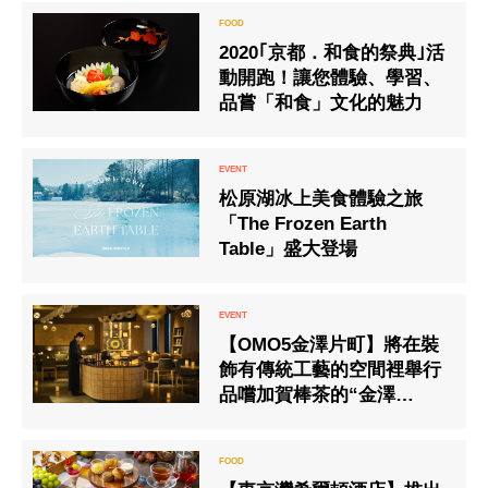
2020｢京都．和食的祭典｣活
動開跑！讓您體驗、學習、
品嘗「和食」文化的魅力
松原湖冰上美食體驗之旅
「The Frozen Earth
Table」盛大登場
【OMO5金澤片町】將在裝
飾有傳統工藝的空間裡舉行
品嚐加賀棒茶的“金澤
KOGEI夜間沙龍”