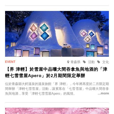
的回憶之旅」活動，提供一晚兩日的免費住宿。正因是每日僅限一組客
人的旅館，您才能在此與重要的人共度獨一無二的特別時光。
青森県
活動
文化
【界 津輕】於雪屋中品嚐大間吞拿魚與地酒的「津
輕七雪雪屋Apero」於2月期間限定舉辦
位於青森縣大鰐溫泉的溫泉旅館「界 津輕」，今年將再度於二月限定期
間舉辦「津輕七雪雪屋」活動，讓賓客在「七雪雪屋」中品嚐大間吞拿
魚與地酒，享受「津輕七雪雪屋Apero」的風情。