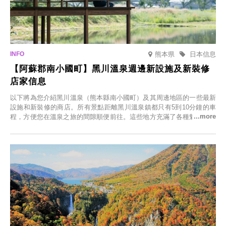
熊本県
日本信息
【阿蘇郡南小國町】黑川溫泉週邊新設施及新裝修
店家信息
以下將為您介紹黑川溫泉（熊本縣南小國町）及其周邊地區的一些最新
設施和新裝修的商店。所有景點距離黑川溫泉鎮都只有5到10分鐘的車
程，方便您在溫泉之旅的間隙順便前往。這些地方充滿了各種魅力，包
括由老字號旅館新開的店、掩映在蔥鬱鄉村中的咖啡館，以及使用當地
食材的餐廳。讓您體驗黑川溫泉的全新樂趣。