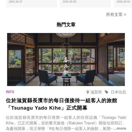
於8月中旬起限時販售
「宇治抹茶提拉米蘇」全新登場
2026.08.07
2026.08.05
2026.08.03
所有文章 >
熱門文章
滋賀県
日本信息
位於滋賀縣長濱市的每日僅接待一組客人的旅館
「Tsunagu Yado Kihe」正式開幕
位於滋賀縣長濱市的每日僅限一組客人的住宿設施「Tsunagu Yado
Kihe」已正式開幕，並於樂天旅遊（Rakuten Travel）開放住宿預訂。
為慶祝開幕，現正舉辦「#在每日僅限一組客人的旅館，展開一生一次