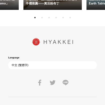
emo」
手禮推薦——黃豆粉布丁
Earth Ta
Language