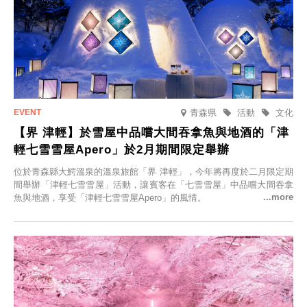
青森県
活動
文化
【界 津輕】於雪屋中品嚐大間吞拿魚與地酒的「津
輕七雪雪屋Apero」於2月期間限定舉辦
位於青森縣大鰐溫泉的溫泉旅館「界 津輕」，今年將再度於二月限定期
間舉辦「津輕七雪雪屋」活動，讓賓客在「七雪雪屋」中品嚐大間吞拿
魚與地酒，享受「津輕七雪雪屋Apero」的風情。