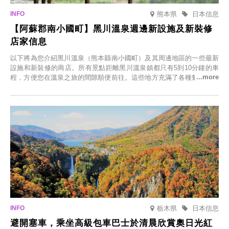
熊本県
日本信息
【阿蘇郡南小國町】黑川溫泉週邊新設施及新裝修
店家信息
以下將為您介紹黑川溫泉（熊本縣南小國町）及其周邊地區的一些最新
設施和新裝修的商店。所有景點距離黑川溫泉鎮都只有5到10分鐘的車
程，方便您在溫泉之旅的間隙順便前往。這些地方充滿了各種魅力，包
括由老字號旅館新開的店、掩映在蔥鬱鄉村中的咖啡館，以及使用當地
食材的餐廳。讓您體驗黑川溫泉的全新樂趣。
栃木県
日本信息
避開塞車，乘坐高級包車巴士於清晨欣賞奧日光紅