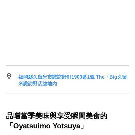
福岡縣久留米市諏訪野町1903番1號 The・Big久留
米諏訪野店腹地內
品嚐當季美味與享受瞬間美食的
「Oyatsuimo Yotsuya」