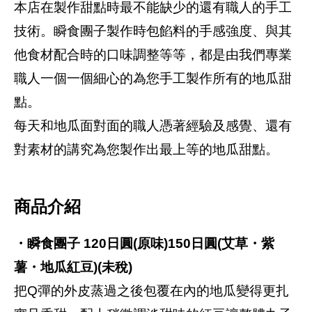
本店在製作甜點時最不能缺少的還有職人的手工
技術。瞬食團子製作時包餡料的手感強度、與其
他食材配合時的口味調整等等，都是由我們專業
職人一個一個細心的為您手工製作所有的地瓜甜
點。
每天和地瓜面對面的職人憑著經驗及感覺、還有
對素材的講究為您製作出最上等的地瓜甜點。
商品介紹
・瞬食團子 120日圓(原味)150日圓(艾草・紫
薯・地瓜紅豆)(未稅)
把Q彈的外皮蒸過之後包覆在內的地瓜變得更扎