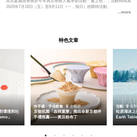
高宮庭園茶寮將於今年再次舉辦人氣季節活動「夏之燈」，活動時間為
2025年7月18日（五）至8月11日（一，假日）的限時活動。
特色文章
伴手禮・手信
飲食
京都府
活動
長
對環境和社
京都祇園「吉祥菓寮」推出全新京都伴
松原湖冰上美
emo」
手禮推薦——黃豆粉布丁
Earth Ta