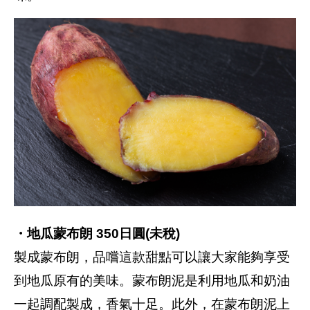
・地瓜蒙布朗 350日圓(未稅)
製成蒙布朗，品嚐這款甜點可以讓大家能夠享受
到地瓜原有的美味。蒙布朗泥是利用地瓜和奶油
一起調配製成，香氣十足。此外，在蒙布朗泥上