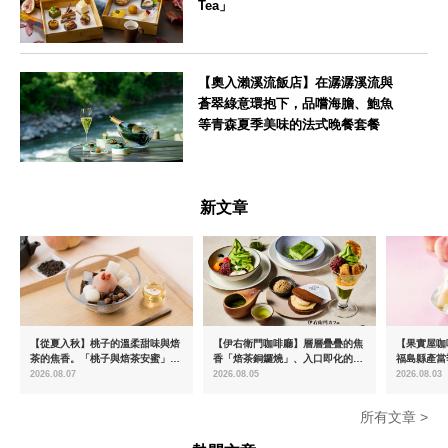
Tea」
東京都
【奧入瀨溪流飯店】在潺潺溪流與
蒼翠綠意環抱下，品嚐海膽、鮑魚
等青森夏季美味的法式晚餐套餐
青森県
新文章
【從夏入秋】桃子的溫柔甜味與焙
【伊右衛門咖啡廳】層層疊疊的焦
【果實屋咖
茶的焦香。「桃子與焙茶安蜜」將
香「焙茶銅鑼燒」、入口即化的
福島縣產當
於8月中旬起限時販售
「宇治抹茶提拉米蘇」全新登場
2026.08.07
2026.08.05
2026.08.03
所有文章 >