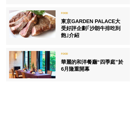
東京GARDEN PALACE大
受好評企劃｢沙朗牛排吃到
飽｣介紹
華麗的和洋餐廳“四季庭”於
6月隆重開幕