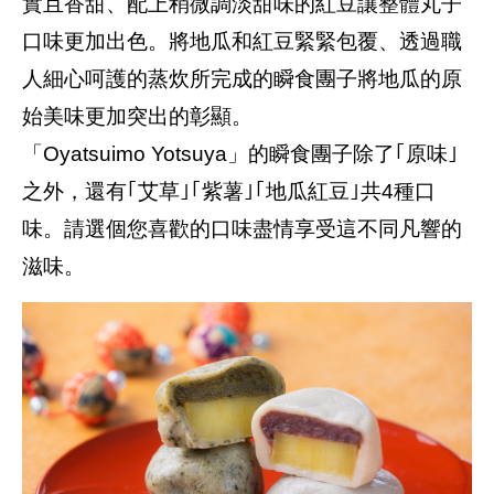
實且香甜、配上稍微調淡甜味的紅豆讓整體丸子
口味更加出色。將地瓜和紅豆緊緊包覆、透過職
人細心呵護的蒸炊所完成的瞬食團子將地瓜的原
始美味更加突出的彰顯。
「Oyatsuimo Yotsuya」的瞬食團子除了｢原味｣
之外，還有｢艾草｣｢紫薯｣｢地瓜紅豆｣共4種口
味。請選個您喜歡的口味盡情享受這不同凡響的
滋味。