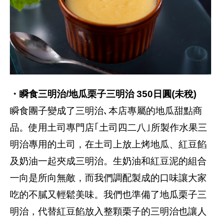
・瞬食三明治/地瓜栗子三明治 350日圓(未稅)
瞬食團子變成了三明治､本店專屬的地瓜甜點商
品。使用土司專門店｢土司四二八｣所製作水果三
明治專用的土司，在土司上放上烤地瓜、紅豆餡
及奶油一起夾成三明治。生奶油和紅豆泥的組合
一向是所向無敵，而我們調配製成的口味讓大家
吃的不膩又輕鬆美味。我們也準備了地瓜栗子三
明治，代替紅豆餡放入整顆栗子的三明治也讓人