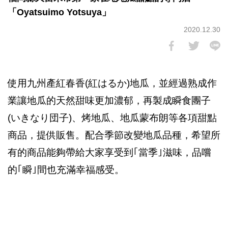
「Oyatsuimo Yotsuya」
2020.12.30
使用九州產紅春香(紅はるか)地瓜，並經過熟成作
業讓地瓜的天然甜味更加濃郁，再製成瞬食團子
(いきなり団子)、烤地瓜、地瓜蒙布朗等各項甜點
商品，提供販售。配合季節改變地瓜品種，希望所
有的商品能夠帶給大家享受到｢當季｣滋味，品嚐
的｢瞬｣間也充滿幸福感受。