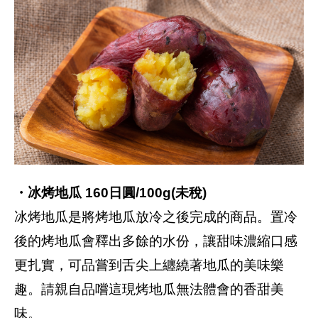
・冰烤地瓜 160日圓/100g(未稅)
冰烤地瓜是將烤地瓜放冷之後完成的商品。置冷
後的烤地瓜會釋出多餘的水份，讓甜味濃縮口感
更扎實，可品嘗到舌尖上纏繞著地瓜的美味樂
趣。請親自品嚐這現烤地瓜無法體會的香甜美
味。