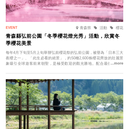
青森県
活動
櫻花
青森縣弘前公園「冬季櫻花燈光秀」活動，欣賞冬
季櫻花美景
每年4月下旬至5月上旬舉辦弘前櫻花祭的弘前公園，被譽為「日本三大
夜櫻之一」、「此生必看的絕景」，約50種2,600株櫻花齊放的壯麗景
象吸引全球遊客前來朝聖，是極受歡迎的觀光勝地。配合最佳觀雪時
節，將於2025年12月1日（週一）至2026年2月28日（週六）期間舉辦
「冬季櫻花燈光秀」。