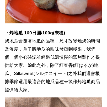
・烤地瓜 160日圓/100g(未稅)
烤地瓜會隨著地瓜的品種．尺寸改變燒烤的時間
及溫度，為了將地瓜的甜味發揮到極限，我們一
個一個小心確認並經過低溫慢慢的窯烤製作才提
供給大家。除此之外，除了紅春香(紅はるか)地
瓜、Silksweet(シルクスイート)之外我們還會根
據季節選用最適合的地瓜品種來製作烤地瓜商品
提供給大家。