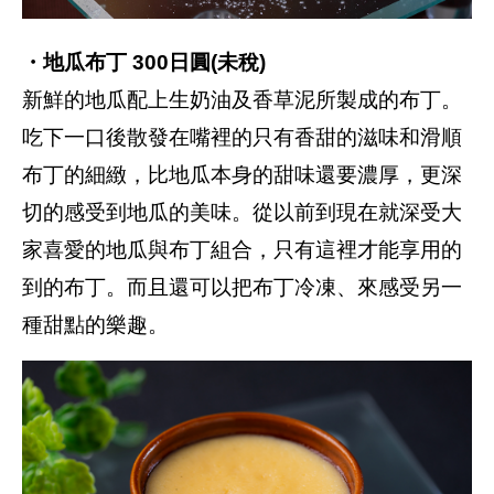
・地瓜布丁 300日圓(未稅)
新鮮的地瓜配上生奶油及香草泥所製成的布丁。
吃下一口後散發在嘴裡的只有香甜的滋味和滑順
布丁的細緻，比地瓜本身的甜味還要濃厚，更深
切的感受到地瓜的美味。從以前到現在就深受大
家喜愛的地瓜與布丁組合，只有這裡才能享用的
到的布丁。而且還可以把布丁冷凍、來感受另一
種甜點的樂趣。