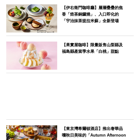
--
【伊右衛門咖啡廳】層層疊疊的焦
香「焙茶銅鑼燒」、入口即化的
「宇治抹茶提拉米蘇」全新登場
--
【果實屋咖啡】限量販售山梨縣及
福島縣產當季水果「白桃」甜點
東京都
【東京灣希爾頓酒店】推出奢華品
嚐秋日美味的「Autumn Afternoon