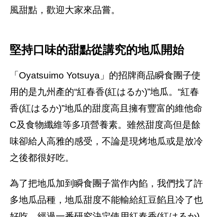
風甜點，歡迎大家來品嘗。
堅持口味的甜點從講究的地瓜開始
「Oyatsuimo Yotsuya」的招牌商品瞬食團子使
用的是九州產的“紅春香(紅はるか)”地瓜。“紅春
香(紅はるか)”地瓜的甜度高且擁有豐富的維他命
C及食物纖維等多項營養素。雖然甜度高但是餘
味卻給人高雅的感受，不論是現烤地瓜或是放冷
之後都很好吃。
為了把地瓜加到瞬食團子當作內餡，我們找了許
多地瓜品種，地瓜甜度不能輸給紅豆餡且冷了也
好吃，經過一番研究決定使用紅春香(紅はるか)