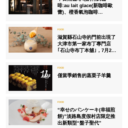
啡:au lait glace(新咖啡歐
蕾)、橙香氣泡咖啡
(Espresso orange soda)
滋賀縣石山寺的門前出現了
大津市第一家布丁專門店
｢石山寺布丁本舖｣，7月23
日正式開幕！
僅當季銷售的蒸栗子羊羹
“幸せのパンケーキ(幸福煎
餅)”淡路島度假村店限定推
出新類型“盤子聖代”